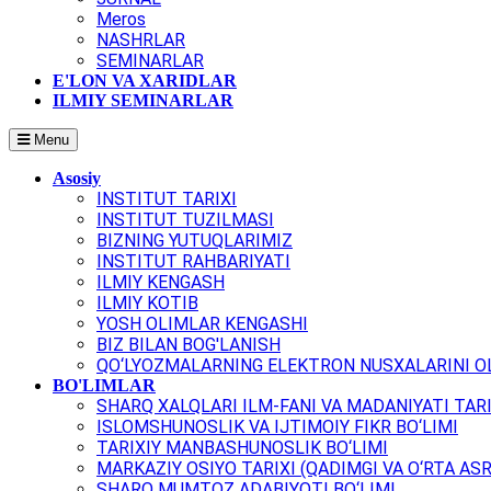
Meros
NASHRLAR
SEMINARLAR
E'LON VA XARIDLAR
ILMIY SEMINARLAR
Menu
Asosiy
INSTITUT TARIXI
INSTITUT TUZILMASI
BIZNING YUTUQLARIMIZ
INSTITUT RAHBARIYATI
ILMIY KENGASH
ILMIY KOTIB
YOSH OLIMLAR KENGASHI
BIZ BILAN BOG'LANISH
QO‘LYOZMALARNING ELEKTRON NUSXALARINI OL
BO'LIMLAR
SHARQ XALQLARI ILM-FANI VA MADANIYATI TARI
ISLOMSHUNOSLIK VA IJTIMOIY FIKR BO‘LIMI
TARIXIY MANBASHUNOSLIK BO‘LIMI
MARKAZIY OSIYO TARIXI (QADIMGI VA O‘RTA ASR
SHARQ MUMTOZ ADABIYOTI BO‘LIMI