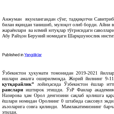
Анжуман якунлангандан сўнг, тадқиқотчи Савитриба
билан яқиндан танишиб, мулоқот олиб борди. Айни в
жараёнлари ва илмий ютуқлар тўғрисидаги саволлар
Абу Райҳон Беруний номидаги Шарқшунослик институ
Published in
Yangiliklar
Ўзбекистон ҳукумати томонидан 2019-2021 йиллар
ишлари амалга оширилмоқда. Жорий йилнинг 9-11
қутқарайлик”
лойиҳасида Ўзбекистон ёшлар итт
раислари
иштирок этишди. ЎзР Фанлар академия
Назирова ҳам Орол денгизини сақлаб қолишга қар
ёшлари номидан Оролнинг 0 штабида саксовул экди
аъзоларига совға қилинди. Мамлакатимизнинг барч
этилди.