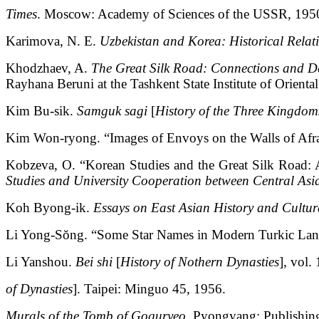
Times
. Moscow: Academy of Sciences of the USSR, 195
Karimova, N. E.
Uzbekistan and Korea: Historical Relat
Khodzhaev, A.
The Great Silk Road: Connections and De
Rayhana Beruni at the Tashkent State Institute of Orienta
Kim Bu-sik.
Samguk sagi
[
History of the Three Kingdom
Kim Won-ryong. “Images of Envoys on the Walls of Afr
Kobzeva, O. “Korean Studies and the Great Silk Road: A
Studies аnd University Cooperation between Central As
Koh Byong-ik.
Essays on East Asian History and Cultur
Li Yong-Sŏng. “Some Star Names in Modern Turkic Lan
Li Yanshou.
Bei shi
[
History of Nothern Dynasties
], vol.
of Dynasties
]. Taipei: Minguo 45, 1956.
Murals of the Tomb of Goguryeo.
Pyongyang: Publishing