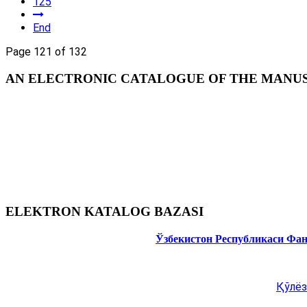
125
End
Page 121 of 132
AN ELECTRONIC CATALOGUE OF THE MANUSC
ELEKTRON KATALOG BAZASI
Ўзбекистон Республикаси Фа
Қўлёз