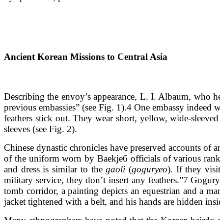
Ancient Korean Missions to Central Asia
Describing the envoy’s appearance, L. I. Albaum, who he
previous embassies” (see Fig. 1).4 One embassy indeed we
feathers stick out. They wear short, yellow, wide-sleeved
sleeves (see Fig. 2).
Chinese dynastic chronicles have preserved accounts of a
of the uniform worn by Baekje6 officials of various ranks,
and dress is similar to the
gaoli
(
goguryeo
). If they vis
military service, they don’t insert any feathers.”7 Gogu
tomb corridor, a painting depicts an equestrian and a man
jacket tightened with a belt, and his hands are hidden i