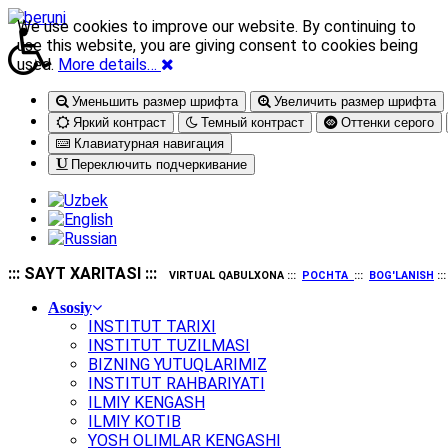
We use cookies to improve our website. By continuing to
use this website, you are giving consent to cookies being
used.
More details…
Уменьшить размер шрифта
Увеличить размер шрифта
Яркий контраст
Темный контраст
Оттенки серого
Клавиатурная навигация
Переключить подчеркивание
::: SAYT XARITASI :::
VIRTUAL QABULXONA :::
POCHTA
:::
BOG'LANISH
::
Asosiy
INSTITUT TARIXI
INSTITUT TUZILMASI
BIZNING YUTUQLARIMIZ
INSTITUT RAHBARIYATI
ILMIY KENGASH
ILMIY KOTIB
YOSH OLIMLAR KENGASHI