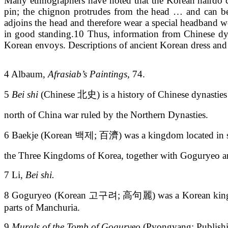
Many ethnographers have noted that the Korean hairdo con
pin; the chignon protrudes from the head … and can be 
adjoins the head and therefore wear a special headband 
in good standing.10 Thus, information from Chinese dynas
Korean envoys. Descriptions of ancient Korean dress and
4 Albaum,
Afrasiab’s Paintings
, 74.
5
Bei shi
(Chinese 北史) is a history of Chinese dynastie
north of China war ruled by the Northern Dynasties.
6 Baekje (Korean 백제; 百濟) was a kingdom located in s
the Three Kingdoms of Korea, together with Goguryeo an
7 Li,
Bei shi.
8 Goguryeo (Korean 고구려; 高句麗) was a Korean kingdom lo
parts of Manchuria.
9
Murals of the Tomb of Goguryeo
(Pyongyang: Publishi