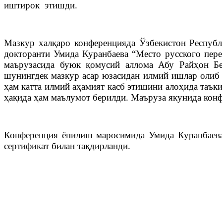
иштирок этишди.
Мазкур халқаро конференцияда Ўзбекистон Респуб
докторанти Умида Куранбаева “Место русского пере
маърузасида буюк қомусий аллома Абу Райҳон Бе
шунингдек мазкур асар юзасидан илмий ишлар олиб 
ҳам катта илмий аҳамият касб этишини алоҳида таък
ҳақида ҳам маълумот берилди. Маъруза якунида конф
Конференция ёпилиш маросимида Умида Куранбаева
сертификат билан тақдирланди.