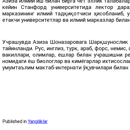
Азиза илмий иш билан бирга чет эллик талабала
кейин Станфорд университетида лектор дар
марказининг илмий тадқиқотчиси ҳисобланиб, 
етакчи университетлар ва илмий марказлар била
Учрашувда Азиза Шоназаровага Шарқшунослик ин
тайинланди. Рус, инглиз, турк, араб, форс, неми
вакиллари, олимлар, ёшлар билан учрашишни р
номидаги ёш биологлар ва кимёгарлар ихтисосла
умумтаълим мактаб-интернати ўқувчилари билан 
Published in
Yangiliklar