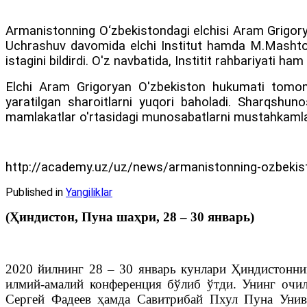
Armanistonning O‘zbekistondagi elchisi Aram Grigoryan
Uchrashuv davomida elchi Institut hamda M.Mashtots
istagini bildirdi. O'z navbatida, Institit rahbariyati ham
Elchi Aram Grigoryan O'zbekiston hukumati tomoni
yaratilgan sharoitlarni yuqori baholadi. Sharqshun
mamlakatlar o'rtasidagi munosabatlarni mustahkamlashd
http://academy.uz/uz/news/armanistonning-ozbekistond
Published in
Yangiliklar
(Ҳиндистон, Пуна шаҳри, 28 – 30 январь)
2020 йилнинг 28 – 30 январь кунлари Ҳиндистонн
илмий-амалий конференция бўлиб ўтди. Унинг очи
Сергей Фадеев ҳамда Савитрибай Пхул Пуна Унив