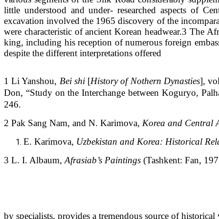
little understood and under- researched aspects of Cen
excavation involved the 1965 discovery of the incomparab
were characteristic of ancient Korean headwear.3 The Af
king, including his reception of numerous foreign embassi
despite the different interpretations offered
1 Li Yanshou,
Bei shi
[
History of Nothern Dynasties
], vo
Don, “Study on the Interchange between Koguryo, Pal
246.
2 Pak Sang Nam, and N. Karimova,
Korea and Central A
E. Karimova,
Uzbekistan and Korea: Historical Rel
3 L. I. Albaum,
Afrasiab’s Paintings
(Tashkent: Fan, 197
by specialists, provides a tremendous source of historica