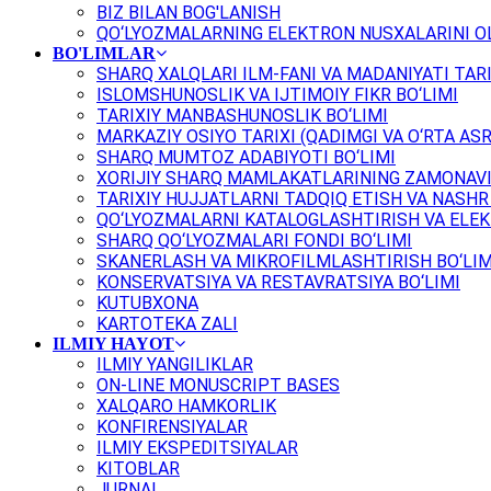
BIZ BILAN BOG'LANISH
QO‘LYOZMALARNING ELEKTRON NUSXALARINI OL
BO'LIMLAR
SHARQ XALQLARI ILM-FANI VA MADANIYATI TARI
ISLOMSHUNOSLIK VA IJTIMOIY FIKR BO‘LIMI
TARIXIY MANBASHUNOSLIK BO‘LIMI
MARKAZIY OSIYO TARIXI (QADIMGI VA O‘RTA ASR
SHARQ MUMTOZ ADABIYOTI BO‘LIMI
XORIJIY SHARQ MAMLAKATLARINING ZAMONAVI
TARIXIY HUJJATLARNI TADQIQ ETISH VA NASHR 
QO‘LYOZMALARNI KATALOGLASHTIRISH VA ELEK
SHARQ QO‘LYOZMALARI FONDI BO‘LIMI
SKANERLASH VA MIKROFILMLASHTIRISH BO‘LIM
KONSERVATSIYA VA RESTAVRATSIYA BO‘LIMI
KUTUBXONA
KARTOTEKA ZALI
ILMIY HAYOT
ILMIY YANGILIKLAR
ON-LINE MONUSCRIPT BASES
XALQARO HAMKORLIK
KONFIRENSIYALAR
ILMIY EKSPEDITSIYALAR
KITOBLAR
JURNAL