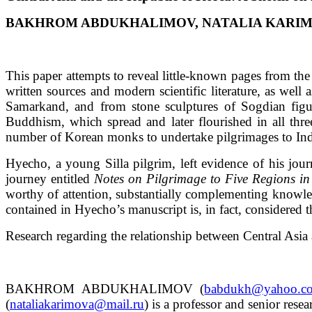
BAKHROM ABDUKHALIMOV, NATALIA KARI
This paper attempts to reveal little-known pages from the
written sources and modern scientific literature, as wel
Samarkand, and from stone sculptures of Sogdian figure
Buddhism, which spread and later flourished in all th
number of Korean monks to undertake pilgrimages to Indi
Hyecho, a young Silla pilgrim, left evidence of his jo
journey entitled
Notes on Pilgrimage to Five Regions i
worthy of attention, substantially complementing knowledg
contained in Hyecho’s manuscript is, in fact, considered th
Research regarding the relationship between Central Asia
BAKHROM ABDUKHALIMOV (
babdukh@yahoo.c
(
nataliakarimova@mail.ru
) is a professor and senior resea