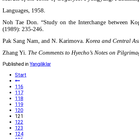
Languages, 1958.
Noh Tae Don. “Study on the Interchange between Kog
(1989): 235-246.
Pak Sang Nam, and N. Karimova.
Korea and Central Asi
Zhang Yi.
The Comments to Hyecho’s Notes on Pilgrimag
Published in
Yangiliklar
Start
116
117
118
119
120
121
122
123
124