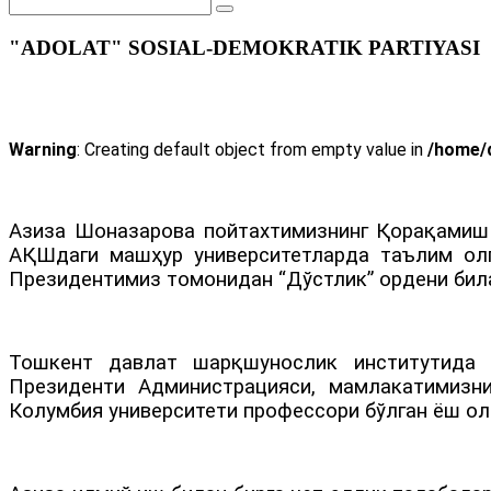
"ADOLAT" SOSIAL-DEMOKRATIK PARTIYASI
Warning
: Creating default object from empty value in
/home/d
Азиза Шоназарова пойтахтимизнинг Қорақамиш 
АҚШдаги машҳур университетларда таълим олг
Президентимиз томонидан “Дўстлик” ордени бил
Тошкент давлат шарқшунослик институтида 
Президенти Администрацияси, мамлакатимизн
Колумбия университети профессори бўлган ёш ол