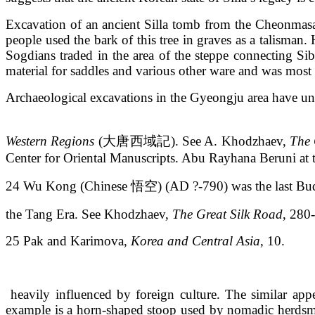
Excavation of an ancient Silla tomb from the Cheonmasan 
people used the bark of this tree in graves as a talisman
Sogdians traded in the area of the steppe connecting Si
material for saddles and various other ware and was most c
Archaeological excavations in the Gyeongju area have unea
Western Regions
(大唐西域記). See A. Khodzhaev,
The 
Center for Oriental Manuscripts. Abu Rayhana Beruni at th
24 Wu Kong (Chinese 悟空) (AD ?-790) was the last Buddhi
the Tang Era. See Khodzhaev,
The Great Silk Road
, 280
25 Pak and Karimova,
Korea and Central Asia
, 10.
heavily influenced by foreign culture. The similar appe
example is a horn-shaped stoop used by nomadic herdsme