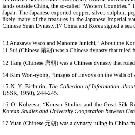
lands outside China, the so-called “Western Countries.” 
Japan. The Japanese exported copper, silver, sulphur, pe
likely many of the treasures in the Japanese Imperial va
Chinese Yuan Dynasty,17 China and Korea signed a sea t
13 Anazawa Waco and Manome Junichi, “About the Korean
11 Sui (Chinese 隋朝) was a Chinese dynasty that ruled
12 Tang (Chinese 唐朝) was a Chinese dynasty that rule
14 Kim Won-ryong, “Images of Envoys on the Walls of 
15 N. Y. Bichurin,
The Collection of Information abou
USSR, 1950), 244-245.
16 O. Kobzeva, “Korean Studies and the Great Silk Roa
Korean Studies аnd University Cooperation between Ce
17 Yuan (Chinese 元朝) was a dynasty ruling in China 