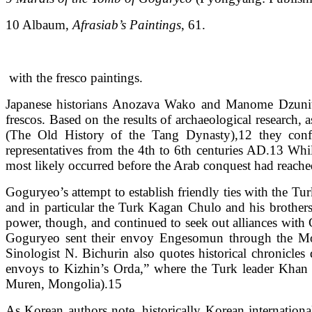
10 Albaum,
Afrasiab’s Paintings
, 61.
with the fresco paintings.
Japanese historians Anozava Wako and Manome Dzuniti a
frescos. Based on the results of archaeological research,
(The Old History of the Tang Dynasty),12 they conf
representatives from the 4th to 6th centuries AD.13 While 
most likely occurred before the Arab conquest had reache
Goguryeo’s attempt to establish friendly ties with the Tu
and in particular the Turk Kagan Chulo and his brother
power, though, and continued to seek out alliances with
Goguryeo sent their envoy Engesomun through the Mong
Sinologist N. Bichurin also quotes historical chronicle
envoys to Kizhin’s Orda,” where the Turk leader Khan 
Muren, Mongolia).15
As Korean authors note, historically Korean internation