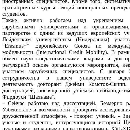
иностранных специалистов. Кроме того, системати
краткосрочные курсы лекций иностранных препода
студентов.
Также активно работаем над укреплением с
зарубежными университетами и организациями
партнерстве с одним из ведущих европейских уч
Лейденским университетом (Нидерланды) участ
"Erasmus+" Европейского Союза по междунар
мобильности (International Credit Mobility). В рам
обмен научно-педагогическими кадрами и докто
регулярной основе организуются мероприятия, ле
участием зарубежных специалистов. С января 
сотрудничества в нашем университете ведет
деятельность докторант Джейми Комсток-Скипп.
диссертацией, посвященной узбекско-шейбанидски
Фирдоуси "Шахнаме".
- Сейчас работаю над диссертацией. Безмерно 
Узбекистане и возможности проводить исследовани
дружественной атмосфере, - говорит ученый. - З
ученые и студенты, интересующиеся историей Ц
рукописями, изданными на ее территории в XVI-XI