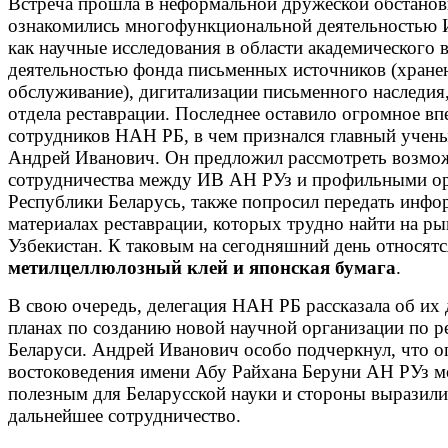
Встреча прошла в неформальной дружеской обстановк
ознакомились многофункциональной деятельностью И
как научные исследования в области академического 
деятельностью фонда письменных источников (хране
обслуживание), дигитализации письменного наследия,
отдела реставрации. Последнее оставило огромное вп
сотрудников НАН РБ, в чем признался главный учены
Андрей Иванович. Он предложил рассмотреть возмо
сотрудничества между ИВ АН РУз и профильными о
Республики Беларусь, также попросил передать инф
материалах реставрации, которых трудно найти на р
Узбекистан. К таковым на сегодняшний день относятс
метилцеллюлозный клей и японская бумага
.
В свою очередь, делегация НАН РБ рассказала об их 
планах по созданию новой научной организации по р
Беларуси. Андрей Иванович особо подчеркнул, что о
востоковедения имени Абу Райхана Беруни АН РУз м
полезным для Беларусской науки и стороны выразили
дальнейшее сотрудничество.