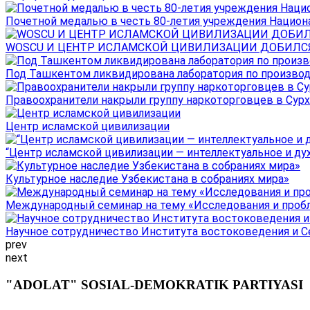
Почетной медалью в честь 80-летия учреждения Национал
WOSCU И ЦЕНТР ИСЛАМСКОЙ ЦИВИЛИЗАЦИИ ДОБИЛСЯ В
Под Ташкентом ликвидирована лаборатория по производ
Правоохранители накрыли группу наркоторговцев в Сурха
Центр исламской цивилизации
“Центр исламской цивилизации — интеллектуальное и ду
Культурное наследие Узбекистана в собраниях мира»
Международный семинар на тему «Исследования и пробле
Научное сотрудничество Института востоковедения и Се
prev
next
"ADOLAT" SOSIAL-DEMOKRATIK PARTIYASI