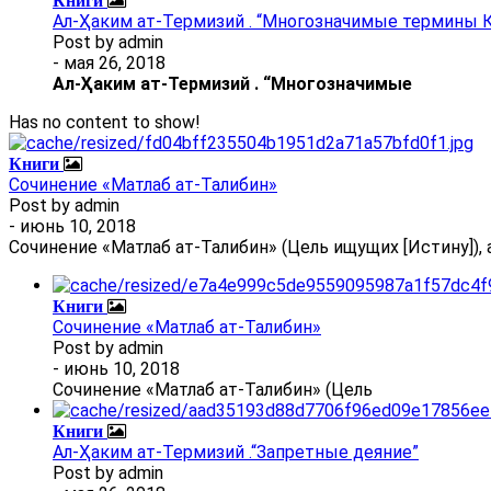
Книги
Ал-Ҳаким ат-Термизий . “Многозначимые термины К
Post by
admin
- мая 26, 2018
Ал
-
Ҳаким ат-Термизий
.
“Многозначимые
Has no content to show!
Книги
Сочинение «Матлаб ат-Талибин»
Post by
admin
- июнь 10, 2018
Сочинение «Матлаб ат-Талибин» (Цель ищущих [Истину]), 
Книги
Сочинение «Матлаб ат-Талибин»
Post by
admin
- июнь 10, 2018
Сочинение «Матлаб ат-Талибин» (Цель
Книги
Ал-Ҳаким ат-Термизий .“Запретные деяние”
Post by
admin