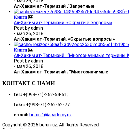
- мая 26, 2018
Ал
-
Ҳаким ат-Термизий
.
“Запретные
Книги
Ал-Ҳаким ат-Термизий. «Скрытые вопросы»
Post by
admin
- мая 26, 2018
Ал
-
Ҳаким ат-Термизий
. «Скрытые вопросы»
Книги
Ал-Ҳаким ат-Термизий . “Многозначимые термины К
Post by
admin
- мая 26, 2018
Ал
-
Ҳаким ат-Термизий
.
“Многозначимые
КОНТАКТ С НАМИ
tel.:
+(998-71)-262-54-61;
faks:
+(998-71)-262-52-77;
e-mail:
beruni1@academy.uz
;
Copyright © 2026 beruni.uz. All Rights Reserved