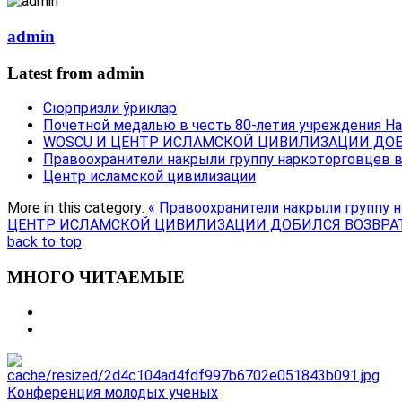
admin
Latest from admin
Сюрпризли ўриклар
Почетной медалью в честь 80-летия учреждения Н
WOSCU И ЦЕНТР ИСЛАМСКОЙ ЦИВИЛИЗАЦИИ ДОБ
Правоохранители накрыли группу наркоторговцев 
Центр исламской цивилизации
More in this category:
« Правоохранители накрыли группу 
ЦЕНТР ИСЛАМСКОЙ ЦИВИЛИЗАЦИИ ДОБИЛСЯ ВОЗВРАТ
back to top
МНОГО ЧИТАЕМЫЕ
Конференция молодых ученых