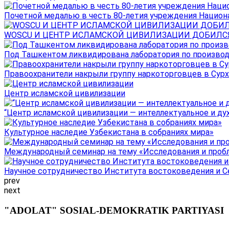
Почетной медалью в честь 80-летия учреждения Национал
WOSCU И ЦЕНТР ИСЛАМСКОЙ ЦИВИЛИЗАЦИИ ДОБИЛСЯ В
Под Ташкентом ликвидирована лаборатория по производ
Правоохранители накрыли группу наркоторговцев в Сурха
Центр исламской цивилизации
“Центр исламской цивилизации — интеллектуальное и ду
Культурное наследие Узбекистана в собраниях мира»
Международный семинар на тему «Исследования и пробле
Научное сотрудничество Института востоковедения и Се
prev
next
"ADOLAT" SOSIAL-DEMOKRATIK PARTIYASI