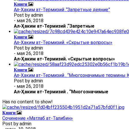
Книги
Ал-Ҳаким ат-Термизий .“Запретные деяние”
Post by
admin
- мая 26, 2018
Ал
-
Ҳаким ат-Термизий
.
“Запретные
Книги
Ал-Ҳаким ат-Термизий. «Скрытые вопросы»
Post by
admin
- мая 26, 2018
Ал
-
Ҳаким ат-Термизий
. «Скрытые вопросы»
Книги
Ал-Ҳаким ат-Термизий . “Многозначимые термины К
Post by
admin
- мая 26, 2018
Ал
-
Ҳаким ат-Термизий
.
“Многозначимые
Has no content to show!
Книги
Сочинение «Матлаб ат-Талибин»
Post by
admin