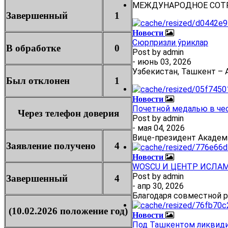
МЕЖДУНАРОДНОЕ СОТ
Завершенный
1
Новости
Сюрпризли ўриклар
В обработке
0
Post by
admin
- июнь 03, 2026
Узбекистан, Ташкент – А
Был отклонен
1
Новости
Почетной медалью в че
Через телефон доверия
Post by
admin
- мая 04, 2026
Вице-президент Академ
Заявление получено
4
Новости
WOSCU И ЦЕНТР ИСЛА
Post by
admin
Завершенный
4
- апр 30, 2026
Благодаря совместной 
(10.02.2026 положение год)
Новости
Под Ташкентом ликвиди