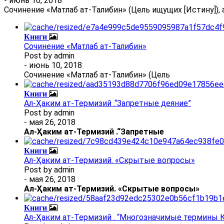
- июнь 10, 2018
Сочинение «Матлаб ат-Талибин» (Цель ищущих [Истину]), 
Книги
Сочинение «Матлаб ат-Талибин»
Post by
admin
- июнь 10, 2018
Сочинение «Матлаб ат-Талибин» (Цель
Книги
Ал-Ҳаким ат-Термизий .“Запретные деяние”
Post by
admin
- мая 26, 2018
Ал
-
Ҳаким ат-Термизий
.
“Запретные
Книги
Ал-Ҳаким ат-Термизий. «Скрытые вопросы»
Post by
admin
- мая 26, 2018
Ал
-
Ҳаким ат-Термизий
. «Скрытые вопросы»
Книги
Ал-Ҳаким ат-Термизий . “Многозначимые термины К