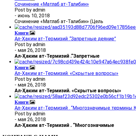
Сочинение «Матлаб ат-Талибин»
Post by
admin
- июнь 10, 2018
Сочинение «Матлаб ат-Талибин» (Цель
Книги
Ал-Ҳаким ат-Термизий .“Запретные деяние”
Post by
admin
- мая 26, 2018
Ал
-
Ҳаким ат-Термизий
.
“Запретные
Книги
Ал-Ҳаким ат-Термизий. «Скрытые вопросы»
Post by
admin
- мая 26, 2018
Ал
-
Ҳаким ат-Термизий
. «Скрытые вопросы»
Книги
Ал-Ҳаким ат-Термизий . “Многозначимые термины К
Post by
admin
- мая 26, 2018
Ал
-
Ҳаким ат-Термизий
.
“Многозначимые