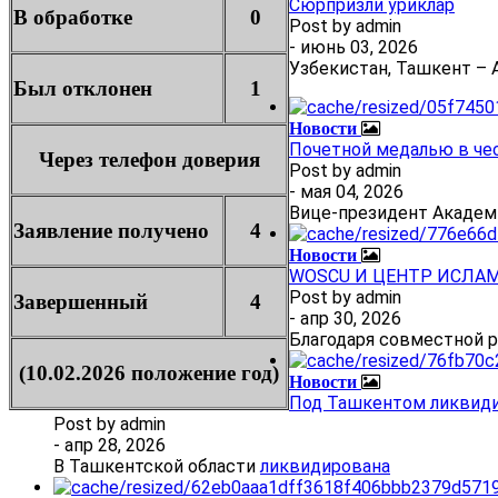
Сюрпризли ўриклар
В обработке
0
Post by
admin
- июнь 03, 2026
Узбекистан, Ташкент – А
Был отклонен
1
Новости
Почетной медалью в че
Через телефон доверия
Post by
admin
- мая 04, 2026
Вице-президент Академ
Заявление получено
4
Новости
WOSCU И ЦЕНТР ИСЛА
Post by
admin
Завершенный
4
- апр 30, 2026
Благодаря совместной 
(10.02.2026 положение год)
Новости
Под Ташкентом ликвиди
Post by
admin
- апр 28, 2026
В Ташкентской области
ликвидирована