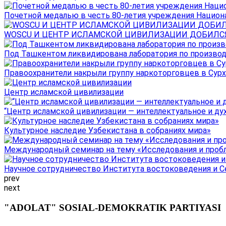
Почетной медалью в честь 80-летия учреждения Национал
WOSCU И ЦЕНТР ИСЛАМСКОЙ ЦИВИЛИЗАЦИИ ДОБИЛСЯ В
Под Ташкентом ликвидирована лаборатория по производ
Правоохранители накрыли группу наркоторговцев в Сурха
Центр исламской цивилизации
“Центр исламской цивилизации — интеллектуальное и ду
Культурное наследие Узбекистана в собраниях мира»
Международный семинар на тему «Исследования и пробле
Научное сотрудничество Института востоковедения и Се
prev
next
"ADOLAT" SOSIAL-DEMOKRATIK PARTIYASI