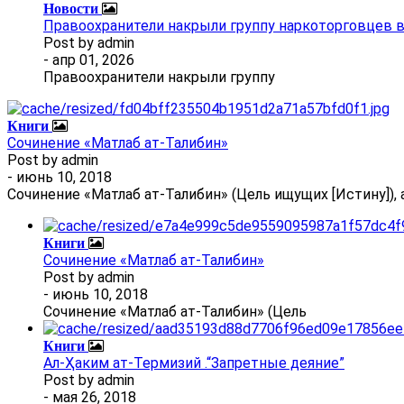
Новости
Правоохранители накрыли группу наркоторговцев 
Post by
admin
- апр 01, 2026
Правоохранители накрыли группу
Книги
Сочинение «Матлаб ат-Талибин»
Post by
admin
- июнь 10, 2018
Сочинение «Матлаб ат-Талибин» (Цель ищущих [Истину]), 
Книги
Сочинение «Матлаб ат-Талибин»
Post by
admin
- июнь 10, 2018
Сочинение «Матлаб ат-Талибин» (Цель
Книги
Ал-Ҳаким ат-Термизий .“Запретные деяние”
Post by
admin
- мая 26, 2018