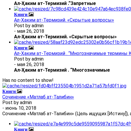
Ал
-
Ҳаким ат-Термизий
.
“Запретные
Книги
Ал-Ҳаким ат-Термизий. «Скрытые вопросы»
Post by
admin
- мая 26, 2018
Ал
-
Ҳаким ат-Термизий
. «Скрытые вопросы»
Книги
Ал-Ҳаким ат-Термизий . “Многозначимые термины К
Post by
admin
- мая 26, 2018
Ал
-
Ҳаким ат-Термизий
.
“Многозначимые
Has no content to show!
Книги
Сочинение «Матлаб ат-Талибин»
Post by
admin
- июнь 10, 2018
Сочинение «Матлаб ат-Талибин» (Цель ищущих [Истину]), 
Книги