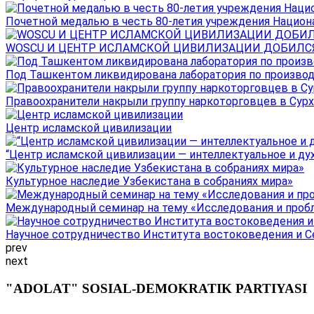
Почетной медалью в честь 80-летия учреждения Национал
WOSCU И ЦЕНТР ИСЛАМСКОЙ ЦИВИЛИЗАЦИИ ДОБИЛСЯ В
Под Ташкентом ликвидирована лаборатория по производ
Правоохранители накрыли группу наркоторговцев в Сурха
Центр исламской цивилизации
“Центр исламской цивилизации — интеллектуальное и ду
Культурное наследие Узбекистана в собраниях мира»
Международный семинар на тему «Исследования и пробле
Научное сотрудничество Института востоковедения и Се
prev
next
"ADOLAT" SOSIAL-DEMOKRATIK PARTIYASI