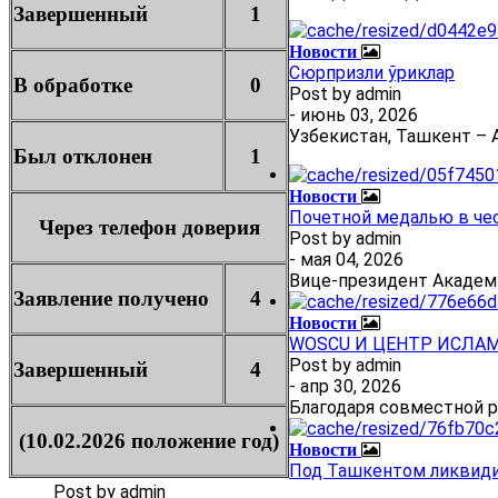
Завершенный
1
Новости
Сюрпризли ўриклар
В обработке
0
Post by
admin
- июнь 03, 2026
Узбекистан, Ташкент – А
Был отклонен
1
Новости
Почетной медалью в че
Через телефон доверия
Post by
admin
- мая 04, 2026
Вице-президент Академ
Заявление получено
4
Новости
WOSCU И ЦЕНТР ИСЛА
Post by
admin
Завершенный
4
- апр 30, 2026
Благодаря совместной 
(10.02.2026 положение год)
Новости
Под Ташкентом ликвиди
Post by
admin