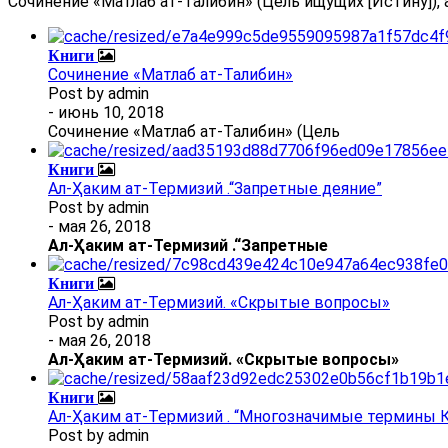
Сочинение «Матлаб ат-Талибин» (Цель ищущих [Истину]), 
Книги
Сочинение «Матлаб ат-Талибин»
Post by
admin
- июнь 10, 2018
Сочинение «Матлаб ат-Талибин» (Цель
Книги
Ал-Ҳаким ат-Термизий .“Запретные деяние”
Post by
admin
- мая 26, 2018
Ал
-
Ҳаким ат-Термизий
.
“Запретные
Книги
Ал-Ҳаким ат-Термизий. «Скрытые вопросы»
Post by
admin
- мая 26, 2018
Ал
-
Ҳаким ат-Термизий
. «Скрытые вопросы»
Книги
Ал-Ҳаким ат-Термизий . “Многозначимые термины К
Post by
admin