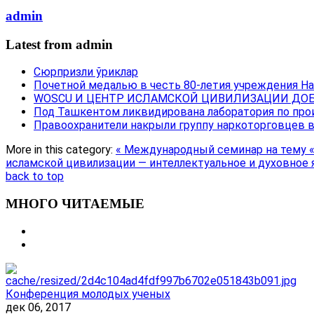
admin
Latest from admin
Сюрпризли ўриклар
Почетной медалью в честь 80-летия учреждения Н
WOSCU И ЦЕНТР ИСЛАМСКОЙ ЦИВИЛИЗАЦИИ ДОБ
Под Ташкентом ликвидирована лаборатория по про
Правоохранители накрыли группу наркоторговцев 
More in this category:
« Международный семинар на тему 
исламской цивилизации — интеллектуальное и духовное 
back to top
МНОГО ЧИТАЕМЫЕ
Конференция молодых ученых
дек 06, 2017