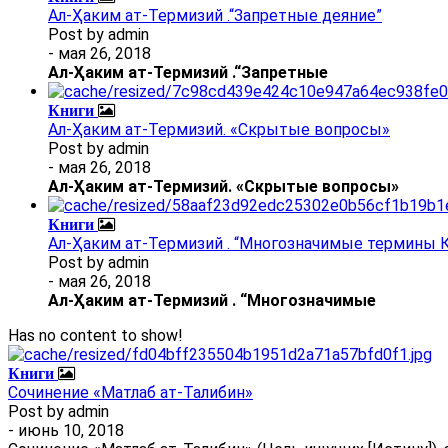
Ал-Ҳаким ат-Термизий .“Запретные деяние”
Post by
admin
- мая 26, 2018
Ал
-
Ҳаким ат-Термизий
.
“Запретные
Книги
Ал-Ҳаким ат-Термизий. «Скрытые вопросы»
Post by
admin
- мая 26, 2018
Ал
-
Ҳаким ат-Термизий
. «Скрытые вопросы»
Книги
Ал-Ҳаким ат-Термизий . “Многозначимые термины К
Post by
admin
- мая 26, 2018
Ал
-
Ҳаким ат-Термизий
.
“Многозначимые
Has no content to show!
Книги
Сочинение «Матлаб ат-Талибин»
Post by
admin
- июнь 10, 2018