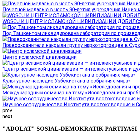
Почетной медалью в честь 80-летия учреждения Национал
WOSCU И ЦЕНТР ИСЛАМСКОЙ ЦИВИЛИЗАЦИИ ДОБИЛСЯ В
Под Ташкентом ликвидирована лаборатория по производ
Правоохранители накрыли группу наркоторговцев в Сурха
Центр исламской цивилизации
“Центр исламской цивилизации — интеллектуальное и ду
Культурное наследие Узбекистана в собраниях мира»
Международный семинар на тему «Исследования и пробле
Научное сотрудничество Института востоковедения и Се
prev
next
"ADOLAT" SOSIAL-DEMOKRATIK PARTIYASI