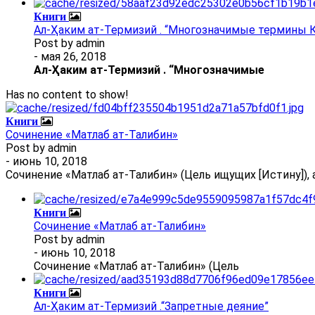
Книги
Ал-Ҳаким ат-Термизий . “Многозначимые термины К
Post by
admin
- мая 26, 2018
Ал
-
Ҳаким ат-Термизий
.
“Многозначимые
Has no content to show!
Книги
Сочинение «Матлаб ат-Талибин»
Post by
admin
- июнь 10, 2018
Сочинение «Матлаб ат-Талибин» (Цель ищущих [Истину]), 
Книги
Сочинение «Матлаб ат-Талибин»
Post by
admin
- июнь 10, 2018
Сочинение «Матлаб ат-Талибин» (Цель
Книги
Ал-Ҳаким ат-Термизий .“Запретные деяние”