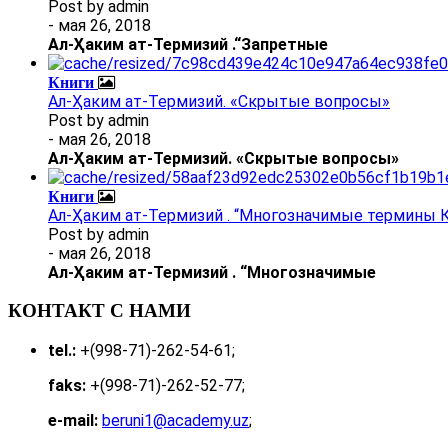
Post by
admin
- мая 26, 2018
Ал
-
Ҳаким ат-Термизий
.
“Запретные
Книги
Ал-Ҳаким ат-Термизий. «Скрытые вопросы»
Post by
admin
- мая 26, 2018
Ал
-
Ҳаким ат-Термизий
. «Скрытые вопросы»
Книги
Ал-Ҳаким ат-Термизий . “Многозначимые термины К
Post by
admin
- мая 26, 2018
Ал
-
Ҳаким ат-Термизий
.
“Многозначимые
КОНТАКТ С НАМИ
tel.:
+(998-71)-262-54-61;
faks:
+(998-71)-262-52-77;
e-mail:
beruni1@academy.uz
;