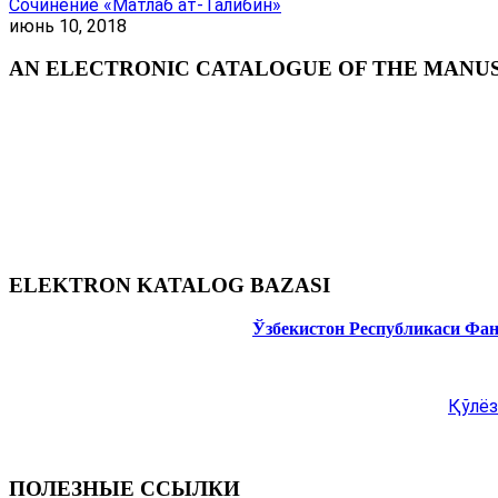
Сочинение «Матлаб ат-Талибин»
июнь 10, 2018
AN ELECTRONIC CATALOGUE OF THE MANUSC
ELEKTRON KATALOG BAZASI
Ўзбекистон Республикаси Фа
Қўлёз
ПОЛЕЗНЫЕ ССЫЛКИ