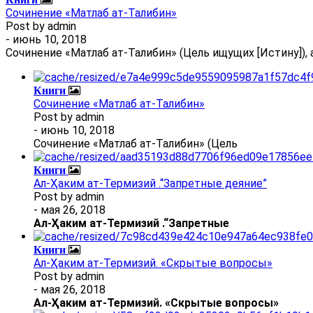
Сочинение «Матлаб ат-Талибин»
Post by
admin
- июнь 10, 2018
Сочинение «Матлаб ат-Талибин» (Цель ищущих [Истину]), 
Книги
Сочинение «Матлаб ат-Талибин»
Post by
admin
- июнь 10, 2018
Сочинение «Матлаб ат-Талибин» (Цель
Книги
Ал-Ҳаким ат-Термизий .“Запретные деяние”
Post by
admin
- мая 26, 2018
Ал
-
Ҳаким ат-Термизий
.
“Запретные
Книги
Ал-Ҳаким ат-Термизий. «Скрытые вопросы»
Post by
admin
- мая 26, 2018
Ал
-
Ҳаким ат-Термизий
. «Скрытые вопросы»