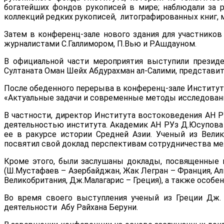
богатейших фондов рукописей в мире; наблюдали за 
коллекций редких рукописей, литографированных книг, 
Затем в конференц-зале нового здания для участник
журналистами С.Галлимором, П.Вью и Р.Ашдауном.
В официальной части мероприятия выступили президе
Султаната Оман Шейх Абдурахман ал-Салими, представи
После обеденного перерыва в конференц-зале Институт
«Актуальные задачи и современные методы исследовани
В частности, директор Института востоковедения АН Р
деятельностью института. Академик АН РУз Д.Юсупова
ее в ракурсе истории Средней Азии. Ученый из Вели
посвятил свой доклад перспективам сотрудничества м
Кроме этого, были заслушаны доклады, посвященные в
(Ш.Мустафаев – Азербайджан, Жак Легран – Франция, Ал
Великобритания, Дж.Малагарис – Греция), а также особе
Во время своего выступления ученый из Греции Дж.
деятельности Абу Райхана Беруни.