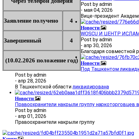
Через телефон доверия
Post by
admin
- мая 04, 2026
Вице-президент Академ
Заявление получено
4
Новости
WOSCU И ЦЕНТР ИСЛА
Post by
admin
Завершенный
4
- апр 30, 2026
Благодаря совместной 
(10.02.2026 положение год)
Новости
Под Ташкентом ликвиди
Post by
admin
- апр 28, 2026
В Ташкентской области
ликвидирована
Новости
Правоохранители накрыли группу наркоторговцев 
Post by
admin
- апр 01, 2026
Правоохранители накрыли группу
Книги