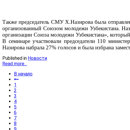
Также председатель СМУ Х.Назирова была отправлен
организованный Союзом молодежи Узбекистана. Назв
организации Союза молодежи Узбекистана», который
В семинаре участвовали председатели 110 министер
Назирова набрала 27% голосов и была избрана замест
Published in
Новости
Read more...
В начало
1
2
3
4
5
6
7
8
9