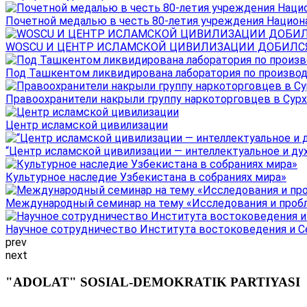
Почетной медалью в честь 80-летия учреждения Национал
WOSCU И ЦЕНТР ИСЛАМСКОЙ ЦИВИЛИЗАЦИИ ДОБИЛСЯ В
Под Ташкентом ликвидирована лаборатория по производ
Правоохранители накрыли группу наркоторговцев в Сурха
Центр исламской цивилизации
“Центр исламской цивилизации — интеллектуальное и ду
Культурное наследие Узбекистана в собраниях мира»
Международный семинар на тему «Исследования и пробле
Научное сотрудничество Института востоковедения и Се
prev
next
"ADOLAT" SOSIAL-DEMOKRATIK PARTIYASI