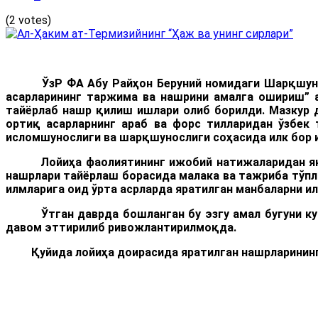
(2 votes)
ЎзР ФА Абу Райҳон Беруний номидаги Шарқшун
асарлари
нинг таржима ва нашрини амалга ошириш
” 
тайёрлаб нашр қилиш ишлари олиб борилди. Мазкур д
ортиқ асарларнинг араб ва форс тилларидан ўзбек 
исломшунослиги ва шарқшунослиги соҳасида илк бор 
Лойиҳа фаолиятининг ижобий натижаларидан яна би
нашрлари тайёрлаш борасида малака ва тажриба тўпл
илмларига оид ўрта асрларда яратилган манбаларни 
Ўтган даврда бошланган бу эзгу амал бугуни кун
давом эттирилиб ривожлантирилмоқда.
Қуйида лойиҳа доирасида яратилган нашрларининг 