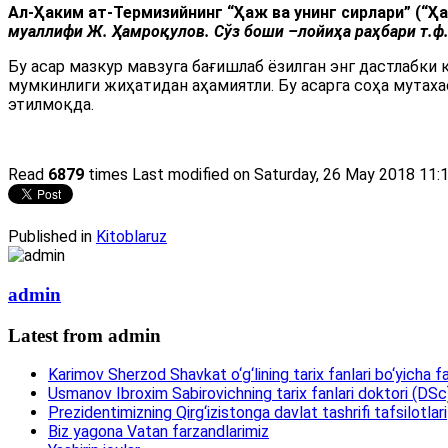
Ал
-
Ҳаким ат-Термизийнинг
“Ҳаж ва унинг сирлари” (“Ҳ
муаллифи Ж. Ҳамроқулов.
Сўз боши –лойиҳа раҳбари т.ф
Бу асар мазкур мавзуга бағишлаб ёзилган энг дастлабки
мумкинлиги жиҳатидан аҳамиятли. Бу асарга соҳа мутах
этилмоқда.
Read
6879
times
Last modified on Saturday, 26 May 2018 11:
Published in
Kitoblaruz
admin
Latest from admin
Karimov Sherzod Shavkat o‘g‘lining tarix fanlari bo‘yicha fa
Usmanov Ibroxim Sabirovichning tarix fanlari doktori (DSc)d
Prezidentimizning Qirg‘izistonga davlat tashrifi tafsilotlari
Biz yagona Vatan farzandlarimiz