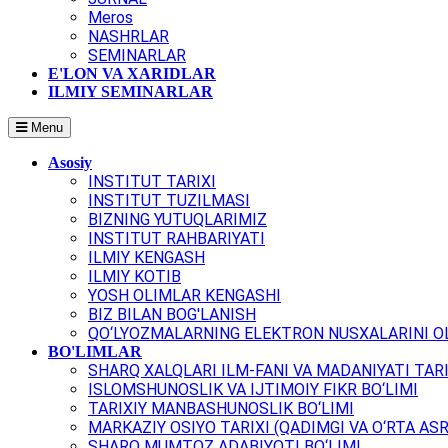
Meros
NASHRLAR
SEMINARLAR
E'LON VA XARIDLAR
ILMIY SEMINARLAR
Menu
Asosiy
INSTITUT TARIXI
INSTITUT TUZILMASI
BIZNING YUTUQLARIMIZ
INSTITUT RAHBARIYATI
ILMIY KENGASH
ILMIY KOTIB
YOSH OLIMLAR KENGASHI
BIZ BILAN BOG'LANISH
QO‘LYOZMALARNING ELEKTRON NUSXALARINI OL
BO'LIMLAR
SHARQ XALQLARI ILM-FANI VA MADANIYATI TARI
ISLOMSHUNOSLIK VA IJTIMOIY FIKR BO‘LIMI
TARIXIY MANBASHUNOSLIK BO‘LIMI
MARKAZIY OSIYO TARIXI (QADIMGI VA O‘RTA ASR
SHARQ MUMTOZ ADABIYOTI BO‘LIMI