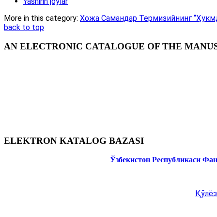
Yashirin joylar
More in this category:
Хожа Самандар Термизийнинг “Ҳукмд
back to top
AN ELECTRONIC CATALOGUE OF THE MANUSC
ELEKTRON KATALOG BAZASI
Ўзбекистон Республикаси Фа
Қўлёз