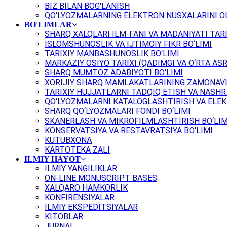
BIZ BILAN BOG'LANISH
QO‘LYOZMALARNING ELEKTRON NUSXALARINI OL
BO'LIMLAR
SHARQ XALQLARI ILM-FANI VA MADANIYATI TARI
ISLOMSHUNOSLIK VA IJTIMOIY FIKR BO‘LIMI
TARIXIY MANBASHUNOSLIK BO‘LIMI
MARKAZIY OSIYO TARIXI (QADIMGI VA O‘RTA ASR
SHARQ MUMTOZ ADABIYOTI BO‘LIMI
XORIJIY SHARQ MAMLAKATLARINING ZAMONAVI
TARIXIY HUJJATLARNI TADQIQ ETISH VA NASHR 
QO‘LYOZMALARNI KATALOGLASHTIRISH VA ELEK
SHARQ QO‘LYOZMALARI FONDI BO‘LIMI
SKANERLASH VA MIKROFILMLASHTIRISH BO‘LIM
KONSERVATSIYA VA RESTAVRATSIYA BO‘LIMI
KUTUBXONA
KARTOTEKA ZALI
ILMIY HAYOT
ILMIY YANGILIKLAR
ON-LINE MONUSCRIPT BASES
XALQARO HAMKORLIK
KONFIRENSIYALAR
ILMIY EKSPEDITSIYALAR
KITOBLAR
JURNAL