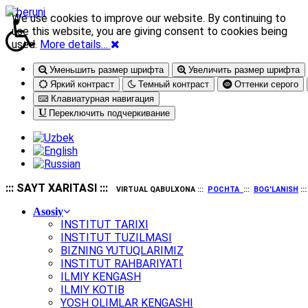
We use cookies to improve our website. By continuing to
use this website, you are giving consent to cookies being
used.
More details…
Уменьшить размер шрифта
Увеличить размер шрифта
Яркий контраст
Темный контраст
Оттенки серого
Клавиатурная навигация
Переключить подчеркивание
::: SAYT XARITASI :::
VIRTUAL QABULXONA :::
POCHTA
:::
BOG'LANISH
::
Asosiy
INSTITUT TARIXI
INSTITUT TUZILMASI
BIZNING YUTUQLARIMIZ
INSTITUT RAHBARIYATI
ILMIY KENGASH
ILMIY KOTIB
YOSH OLIMLAR KENGASHI