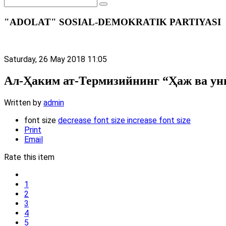
"ADOLAT" SOSIAL-DEMOKRATIK PARTIYASI
Saturday, 26 May 2018 11:05
Ал-Ҳаким ат-Термизийнинг “Ҳаж ва ун
Written by
admin
font size
decrease font size
increase font size
Print
Email
Rate this item
1
2
3
4
5