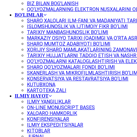
BIZ BILAN BOG'LANISH
QO‘LYOZMALARNING ELEKTRON NUSXALARINI OL
BO'LIMLAR
SHARQ XALQLARI ILM-FANI VA MADANIYATI TARI
ISLOMSHUNOSLIK VA IJTIMOIY FIKR BO‘LIMI
TARIXIY MANBASHUNOSLIK BO‘LIMI
MARKAZIY OSIYO TARIXI (QADIMGI VA O‘RTA ASR
SHARQ MUMTOZ ADABIYOTI BO‘LIMI
XORIJIY SHARQ MAMLAKATLARINING ZAMONAVI
TARIXIY HUJJATLARNI TADQIQ ETISH VA NASHR 
QO‘LYOZMALARNI KATALOGLASHTIRISH VA ELEK
SHARQ QO‘LYOZMALARI FONDI BO‘LIMI
SKANERLASH VA MIKROFILMLASHTIRISH BO‘LIM
KONSERVATSIYA VA RESTAVRATSIYA BO‘LIMI
KUTUBXONA
KARTOTEKA ZALI
ILMIY HAYOT
ILMIY YANGILIKLAR
ON-LINE MONUSCRIPT BASES
XALQARO HAMKORLIK
KONFIRENSIYALAR
ILMIY EKSPEDITSIYALAR
KITOBLAR
JURNAL