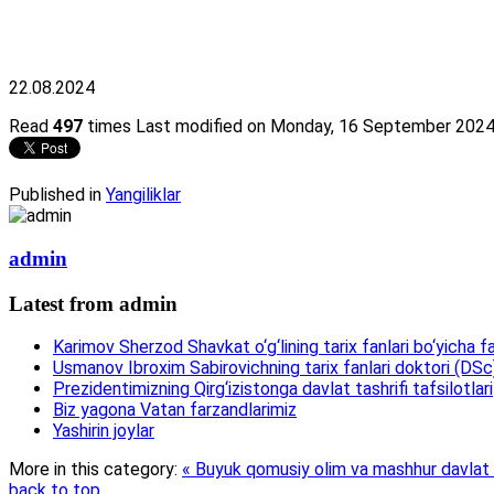
22.08.2024
Read
497
times
Last modified on Monday, 16 September 2024
Published in
Yangiliklar
admin
Latest from admin
Karimov Sherzod Shavkat o‘g‘lining tarix fanlari bo‘yicha fa
Usmanov Ibroxim Sabirovichning tarix fanlari doktori (DSc)d
Prezidentimizning Qirg‘izistonga davlat tashrifi tafsilotlari
Biz yagona Vatan farzandlarimiz
Yashirin joylar
More in this category:
« Buyuk qomusiy olim va mashhur davlat a
back to top