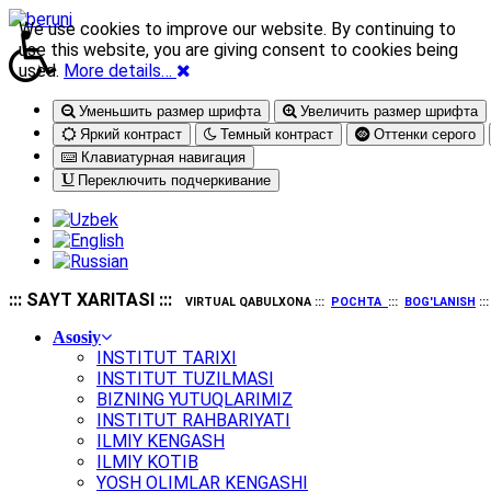
We use cookies to improve our website. By continuing to
use this website, you are giving consent to cookies being
used.
More details…
Уменьшить размер шрифта
Увеличить размер шрифта
Яркий контраст
Темный контраст
Оттенки серого
Клавиатурная навигация
Переключить подчеркивание
::: SAYT XARITASI :::
VIRTUAL QABULXONA :::
POCHTA
:::
BOG'LANISH
::
Asosiy
INSTITUT TARIXI
INSTITUT TUZILMASI
BIZNING YUTUQLARIMIZ
INSTITUT RAHBARIYATI
ILMIY KENGASH
ILMIY KOTIB
YOSH OLIMLAR KENGASHI