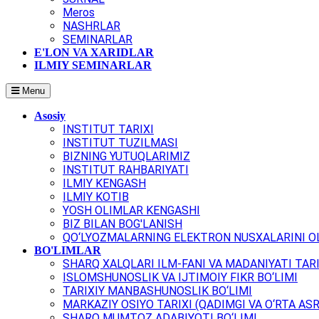
Meros
NASHRLAR
SEMINARLAR
E'LON VA XARIDLAR
ILMIY SEMINARLAR
Menu
Asosiy
INSTITUT TARIXI
INSTITUT TUZILMASI
BIZNING YUTUQLARIMIZ
INSTITUT RAHBARIYATI
ILMIY KENGASH
ILMIY KOTIB
YOSH OLIMLAR KENGASHI
BIZ BILAN BOG'LANISH
QO‘LYOZMALARNING ELEKTRON NUSXALARINI OL
BO'LIMLAR
SHARQ XALQLARI ILM-FANI VA MADANIYATI TARI
ISLOMSHUNOSLIK VA IJTIMOIY FIKR BO‘LIMI
TARIXIY MANBASHUNOSLIK BO‘LIMI
MARKAZIY OSIYO TARIXI (QADIMGI VA O‘RTA ASR
SHARQ MUMTOZ ADABIYOTI BO‘LIMI