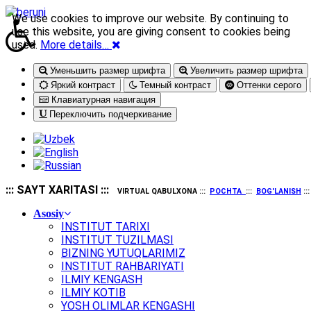
We use cookies to improve our website. By continuing to
use this website, you are giving consent to cookies being
used.
More details…
Уменьшить размер шрифта
Увеличить размер шрифта
Яркий контраст
Темный контраст
Оттенки серого
Клавиатурная навигация
Переключить подчеркивание
::: SAYT XARITASI :::
VIRTUAL QABULXONA :::
POCHTA
:::
BOG'LANISH
::
Asosiy
INSTITUT TARIXI
INSTITUT TUZILMASI
BIZNING YUTUQLARIMIZ
INSTITUT RAHBARIYATI
ILMIY KENGASH
ILMIY KOTIB
YOSH OLIMLAR KENGASHI