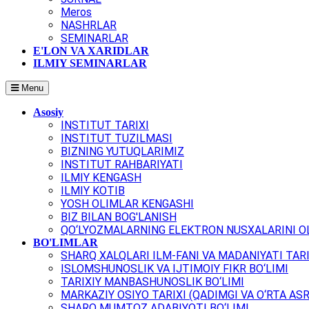
Meros
NASHRLAR
SEMINARLAR
E'LON VA XARIDLAR
ILMIY SEMINARLAR
Menu
Asosiy
INSTITUT TARIXI
INSTITUT TUZILMASI
BIZNING YUTUQLARIMIZ
INSTITUT RAHBARIYATI
ILMIY KENGASH
ILMIY KOTIB
YOSH OLIMLAR KENGASHI
BIZ BILAN BOG'LANISH
QO‘LYOZMALARNING ELEKTRON NUSXALARINI OL
BO'LIMLAR
SHARQ XALQLARI ILM-FANI VA MADANIYATI TARI
ISLOMSHUNOSLIK VA IJTIMOIY FIKR BO‘LIMI
TARIXIY MANBASHUNOSLIK BO‘LIMI
MARKAZIY OSIYO TARIXI (QADIMGI VA O‘RTA ASR
SHARQ MUMTOZ ADABIYOTI BO‘LIMI