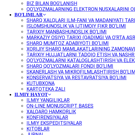
BIZ BILAN BOG'LANISH
QO‘LYOZMALARNING ELEKTRON NUSXALARINI OL
BO'LIMLAR
SHARQ XALQLARI ILM-FANI VA MADANIYATI TARI
ISLOMSHUNOSLIK VA IJTIMOIY FIKR BO‘LIMI
TARIXIY MANBASHUNOSLIK BO‘LIMI
MARKAZIY OSIYO TARIXI (QADIMGI VA O‘RTA ASR
SHARQ MUMTOZ ADABIYOTI BO‘LIMI
XORIJIY SHARQ MAMLAKATLARINING ZAMONAVI
TARIXIY HUJJATLARNI TADQIQ ETISH VA NASHR 
QO‘LYOZMALARNI KATALOGLASHTIRISH VA ELEK
SHARQ QO‘LYOZMALARI FONDI BO‘LIMI
SKANERLASH VA MIKROFILMLASHTIRISH BO‘LIM
KONSERVATSIYA VA RESTAVRATSIYA BO‘LIMI
KUTUBXONA
KARTOTEKA ZALI
ILMIY HAYOT
ILMIY YANGILIKLAR
ON-LINE MONUSCRIPT BASES
XALQARO HAMKORLIK
KONFIRENSIYALAR
ILMIY EKSPEDITSIYALAR
KITOBLAR
JURNAL