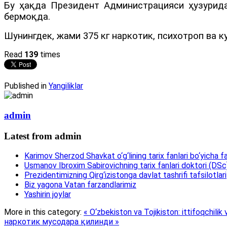
Бу ҳақда Президент Администрацияси ҳузурида
бермоқда.
Шунингдек, жами 375 кг наркотик, психотроп ва 
Read
139
times
Published in
Yangiliklar
admin
Latest from admin
Karimov Sherzod Shavkat o‘g‘lining tarix fanlari bo‘yicha fa
Usmanov Ibroxim Sabirovichning tarix fanlari doktori (DSc)d
Prezidentimizning Qirg‘izistonga davlat tashrifi tafsilotlari
Biz yagona Vatan farzandlarimiz
Yashirin joylar
More in this category:
« O‘zbekiston va Tojikiston: ittifoqchilik
наркотик мусодара қилинди »