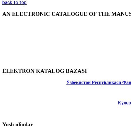
back to top
AN ELECTRONIC CATALOGUE OF THE MANUSC
ELEKTRON KATALOG BAZASI
Ўзбекистон Республикаси Фа
Қўлёз
Yosh olimlar