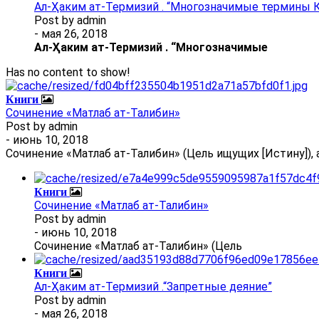
Ал-Ҳаким ат-Термизий . “Многозначимые термины К
Post by
admin
- мая 26, 2018
Ал
-
Ҳаким ат-Термизий
.
“Многозначимые
Has no content to show!
Книги
Сочинение «Матлаб ат-Талибин»
Post by
admin
- июнь 10, 2018
Сочинение «Матлаб ат-Талибин» (Цель ищущих [Истину]), 
Книги
Сочинение «Матлаб ат-Талибин»
Post by
admin
- июнь 10, 2018
Сочинение «Матлаб ат-Талибин» (Цель
Книги
Ал-Ҳаким ат-Термизий .“Запретные деяние”
Post by
admin
- мая 26, 2018