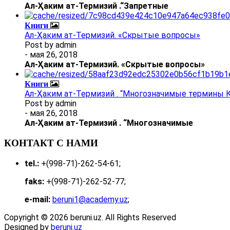
Ал
-
Ҳаким ат-Термизий
.
“Запретные
Книги
Ал-Ҳаким ат-Термизий. «Скрытые вопросы»
Post by
admin
- мая 26, 2018
Ал
-
Ҳаким ат-Термизий
. «Скрытые вопросы»
Книги
Ал-Ҳаким ат-Термизий . “Многозначимые термины К
Post by
admin
- мая 26, 2018
Ал
-
Ҳаким ат-Термизий
.
“Многозначимые
КОНТАКТ С НАМИ
tel.:
+(998-71)-262-54-61;
faks:
+(998-71)-262-52-77;
e-mail:
beruni1@academy.uz
;
Copyright © 2026 beruni.uz. All Rights Reserved
Designed by
beruni.uz