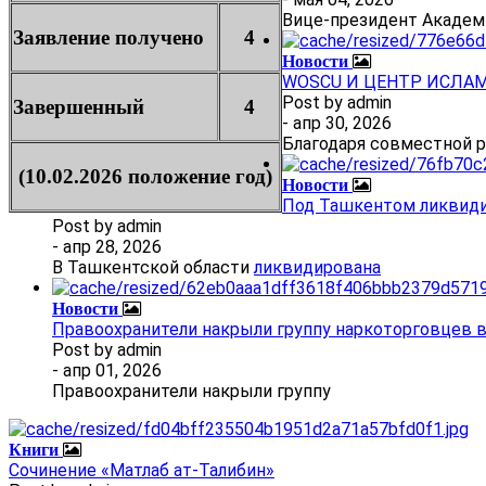
Вице-президент Академ
Заявление получено
4
Новости
WOSCU И ЦЕНТР ИСЛА
Post by
admin
Завершенный
4
- апр 30, 2026
Благодаря совместной 
(10.02.2026 положение год)
Новости
Под Ташкентом ликвиди
Post by
admin
- апр 28, 2026
В Ташкентской области
ликвидирована
Новости
Правоохранители накрыли группу наркоторговцев 
Post by
admin
- апр 01, 2026
Правоохранители накрыли группу
Книги
Сочинение «Матлаб ат-Талибин»