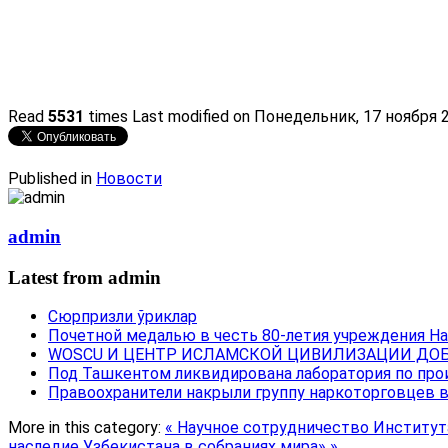
Read
5531
times
Last modified on Понедельник, 17 ноября 
Published in
Новости
admin
Latest from admin
Сюрпризли ўриклар
Почетной медалью в честь 80-летия учреждения Н
WOSCU И ЦЕНТР ИСЛАМСКОЙ ЦИВИЛИЗАЦИИ ДОБ
Под Ташкентом ликвидирована лаборатория по про
Правоохранители накрыли группу наркоторговцев 
More in this category:
« Научное сотрудничество Институт
наследие Узбекистана в собраниях мира» »