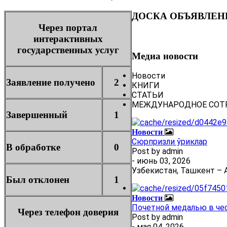
ДОСКА ОБЪЯВЛЕН
Через портал
интерактивных
государственных услуг
Медиа новости
Новости
Заявление получено
2
КНИГИ
СТАТЬИ
МЕЖДУНАРОДНОЕ СОТ
Завершенный
1
Новости
Сюрпризли ўриклар
В обработке
0
Post by
admin
- июнь 03, 2026
Узбекистан, Ташкент – А
Был отклонен
1
Новости
Почетной медалью в че
Через телефон доверия
Post by
admin
- мая 04, 2026