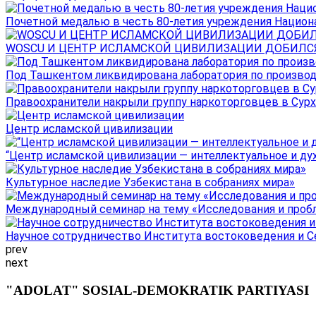
Почетной медалью в честь 80-летия учреждения Национал
WOSCU И ЦЕНТР ИСЛАМСКОЙ ЦИВИЛИЗАЦИИ ДОБИЛСЯ В
Под Ташкентом ликвидирована лаборатория по производ
Правоохранители накрыли группу наркоторговцев в Сурха
Центр исламской цивилизации
“Центр исламской цивилизации — интеллектуальное и ду
Культурное наследие Узбекистана в собраниях мира»
Международный семинар на тему «Исследования и пробле
Научное сотрудничество Института востоковедения и Се
prev
next
"ADOLAT" SOSIAL-DEMOKRATIK PARTIYASI