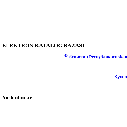
ELEKTRON KATALOG BAZASI
Ўзбекистон Республикаси Фа
Қўлёз
Yosh olimlar