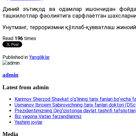
Диний эътиқод ва одамлар ишончидан фойдал
ташкилотлар фаолиятига сарфлаётган шахсларнин
Унутманг, терроризмни қўллаб-қувватлаш жиноий
Read
196
times
Published in
Yangiliklar
admin
Latest from admin
Karimov Sherzod Shavkat o‘g‘lining tarix fanlari bo‘yicha fa
Usmanov Ibroxim Sabirovichning tarix fanlari doktori (DSc)d
Prezidentimizning Qirg‘izistonga davlat tashrifi tafsilotlari
Biz yagona Vatan farzandlarimiz
Yashirin joylar
Media