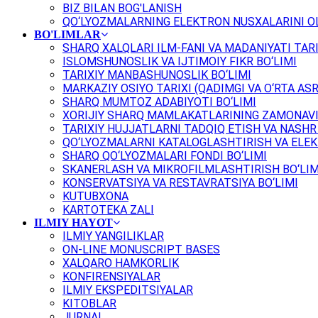
BIZ BILAN BOG'LANISH
QO‘LYOZMALARNING ELEKTRON NUSXALARINI OL
BO'LIMLAR
SHARQ XALQLARI ILM-FANI VA MADANIYATI TARI
ISLOMSHUNOSLIK VA IJTIMOIY FIKR BO‘LIMI
TARIXIY MANBASHUNOSLIK BO‘LIMI
MARKAZIY OSIYO TARIXI (QADIMGI VA O‘RTA ASR
SHARQ MUMTOZ ADABIYOTI BO‘LIMI
XORIJIY SHARQ MAMLAKATLARINING ZAMONAVI
TARIXIY HUJJATLARNI TADQIQ ETISH VA NASHR 
QO‘LYOZMALARNI KATALOGLASHTIRISH VA ELEK
SHARQ QO‘LYOZMALARI FONDI BO‘LIMI
SKANERLASH VA MIKROFILMLASHTIRISH BO‘LIM
KONSERVATSIYA VA RESTAVRATSIYA BO‘LIMI
KUTUBXONA
KARTOTEKA ZALI
ILMIY HAYOT
ILMIY YANGILIKLAR
ON-LINE MONUSCRIPT BASES
XALQARO HAMKORLIK
KONFIRENSIYALAR
ILMIY EKSPEDITSIYALAR
KITOBLAR
JURNAL