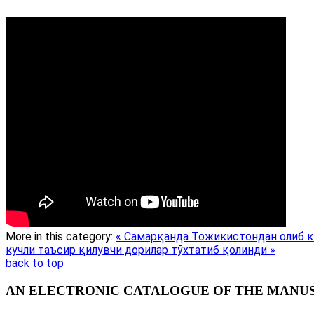
More in this category:
« Самарқанда Тожикистондан олиб к
кучли таъсир қилувчи дорилар тўхтатиб қолинди »
back to top
AN ELECTRONIC CATALOGUE OF THE MANUSC