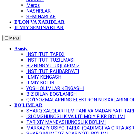
Meros
NASHRLAR
SEMINARLAR
E'LON VA XARIDLAR
ILMIY SEMINARLAR
Menu
Asosiy
INSTITUT TARIXI
INSTITUT TUZILMASI
BIZNING YUTUQLARIMIZ
INSTITUT RAHBARIYATI
ILMIY KENGASH
ILMIY KOTIB
YOSH OLIMLAR KENGASHI
BIZ BILAN BOG'LANISH
QO‘LYOZMALARNING ELEKTRON NUSXALARINI OL
BO'LIMLAR
SHARQ XALQLARI ILM-FANI VA MADANIYATI TARI
ISLOMSHUNOSLIK VA IJTIMOIY FIKR BO‘LIMI
TARIXIY MANBASHUNOSLIK BO‘LIMI
MARKAZIY OSIYO TARIXI (QADIMGI VA O‘RTA ASR
SHARQ MUMTOZ ADABIYOTI BO‘LIMI