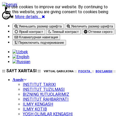
We use cookies to improve our website. By continuing to
use this website, you are giving consent to cookies being
used.
More details…
Уменьшить размер шрифта
Увеличить размер шрифта
Яркий контраст
Темный контраст
Оттенки серого
Клавиатурная навигация
Переключить подчеркивание
::: SAYT XARITASI :::
VIRTUAL QABULXONA :::
POCHTA
:::
BOG'LANISH
::
Asosiy
INSTITUT TARIXI
INSTITUT TUZILMASI
BIZNING YUTUQLARIMIZ
INSTITUT RAHBARIYATI
ILMIY KENGASH
ILMIY KOTIB
YOSH OLIMLAR KENGASHI