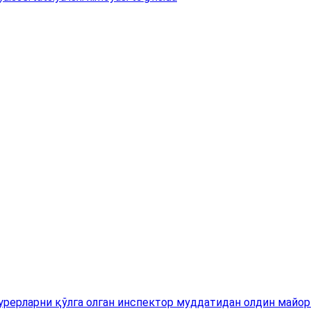
рерларни қўлга олган инспектор муддатидан олдин майор