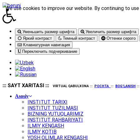
We use cookies to improve our website. By continuing to use 
Уменьшить размер шрифта
Увеличить размер шрифта
Яркий контраст
Темный контраст
Оттенки серого
Клавиатурная навигация
Переключить подчеркивание
::: SAYT XARITASI :::
VIRTUAL QABULXONA :::
POCHTA
:::
BOG'LANISH
::
Asosiy
INSTITUT TARIXI
INSTITUT TUZILMASI
BIZNING YUTUQLARIMIZ
INSTITUT RAHBARIYATI
ILMIY KENGASH
ILMIY KOTIB
YOSH OLIMLAR KENGASHI