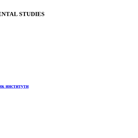
ENTAL STUDIES
ик институти