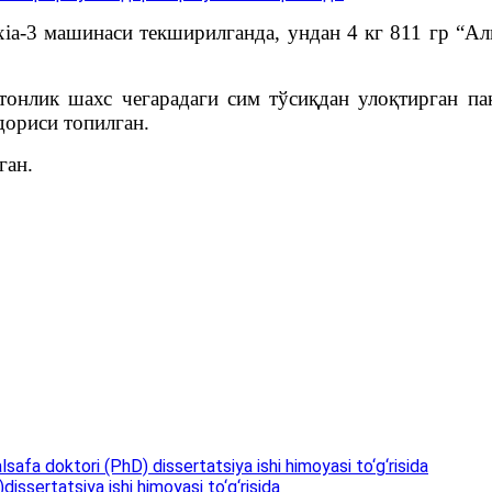
xia-3 машинаси текширилганда, ундан 4 кг 811 гр “А
онлик шахс чегарадаги сим тўсиқдан улоқтирган пак
дориси топилган.
ган.
lsafa doktori (PhD) dissertatsiya ishi himoyasi to‘g‘risida
issertatsiya ishi himoyasi to‘g‘risida