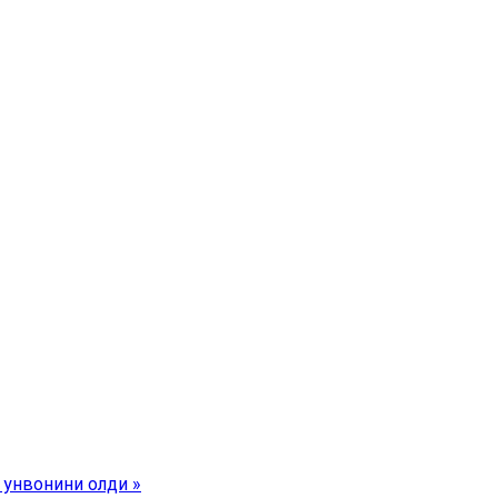
 унвонини олди »