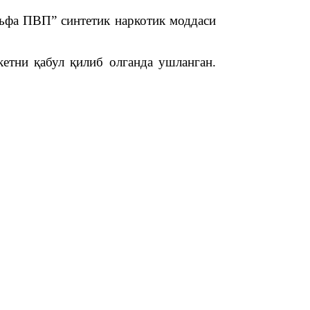
льфа ПВП” синтетик наркотик моддаси
етни қабул қилиб олганда ушланган.