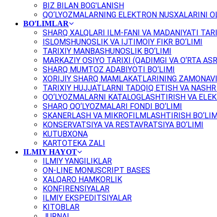
BIZ BILAN BOG'LANISH
QO‘LYOZMALARNING ELEKTRON NUSXALARINI OL
BO'LIMLAR
SHARQ XALQLARI ILM-FANI VA MADANIYATI TARI
ISLOMSHUNOSLIK VA IJTIMOIY FIKR BO‘LIMI
TARIXIY MANBASHUNOSLIK BO‘LIMI
MARKAZIY OSIYO TARIXI (QADIMGI VA O‘RTA ASR
SHARQ MUMTOZ ADABIYOTI BO‘LIMI
XORIJIY SHARQ MAMLAKATLARINING ZAMONAVI
TARIXIY HUJJATLARNI TADQIQ ETISH VA NASHR 
QO‘LYOZMALARNI KATALOGLASHTIRISH VA ELEK
SHARQ QO‘LYOZMALARI FONDI BO‘LIMI
SKANERLASH VA MIKROFILMLASHTIRISH BO‘LIM
KONSERVATSIYA VA RESTAVRATSIYA BO‘LIMI
KUTUBXONA
KARTOTEKA ZALI
ILMIY HAYOT
ILMIY YANGILIKLAR
ON-LINE MONUSCRIPT BASES
XALQARO HAMKORLIK
KONFIRENSIYALAR
ILMIY EKSPEDITSIYALAR
KITOBLAR
JURNAL