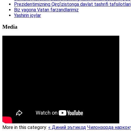
Prezidentimizning Qirg‘izistonga davlat tashrifi tafsilotlari
Biz yagona Vatan farzandlarimiz
Yashirin joylar
Media
More in this category:
« Диний эътиқод
Чилонзорда наркоку