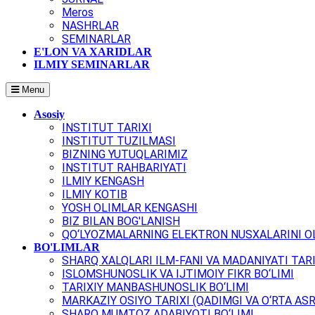
Meros
NASHRLAR
SEMINARLAR
E'LON VA XARIDLAR
ILMIY SEMINARLAR
Menu
Asosiy
INSTITUT TARIXI
INSTITUT TUZILMASI
BIZNING YUTUQLARIMIZ
INSTITUT RAHBARIYATI
ILMIY KENGASH
ILMIY KOTIB
YOSH OLIMLAR KENGASHI
BIZ BILAN BOG'LANISH
QO‘LYOZMALARNING ELEKTRON NUSXALARINI OL
BO'LIMLAR
SHARQ XALQLARI ILM-FANI VA MADANIYATI TARI
ISLOMSHUNOSLIK VA IJTIMOIY FIKR BO‘LIMI
TARIXIY MANBASHUNOSLIK BO‘LIMI
MARKAZIY OSIYO TARIXI (QADIMGI VA O‘RTA ASR
SHARQ MUMTOZ ADABIYOTI BO‘LIMI