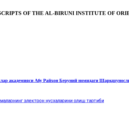
RIPTS OF THE AL-BIRUNI INSTITUTE OF ORI
нлар академияси Абу Райҳон Беруний номидаги Шарқшуносл
маларнинг электрон нусхаларини олиш тартиби