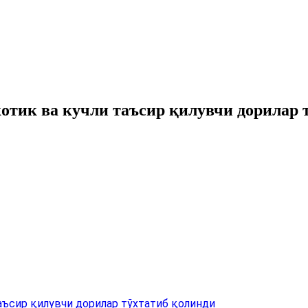
отик ва кучли таъсир қилувчи дорилар 