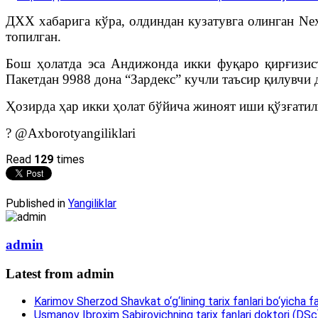
ДХХ хабарига кўра, олдиндан кузатувга олинган Ne
топилган.
Бош ҳолатда эса Андижонда икки фуқаро қирғизист
Пакетдан 9988 дона “Зардекс” кучли таъсир қилувчи 
Ҳозирда ҳар икки ҳолат бўйича жиноят иши қўзғатил
? @Axborotyangiliklari
Read
129
times
Published in
Yangiliklar
admin
Latest from admin
Karimov Sherzod Shavkat o‘g‘lining tarix fanlari bo‘yicha fa
Usmanov Ibroxim Sabirovichning tarix fanlari doktori (DSc)d