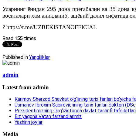
Уларнинг ёнидан 295 дона прегабалин ва 35 дона к
воситалари ҳам аниқланиб, ашёвий далил сифатида ол
? https://t.me/UZBEKISTANOFFICIAL
Read
155
times
Published in
Yangiliklar
admin
Latest from admin
Karimov Sherzod Shavkat o‘g‘lining tarix fanlari bo‘yicha fa
Usmanov Ibroxim Sabirovichning tarix fanlari doktori (DSc)d
Prezidentimizning Qirg‘izistonga davlat tashrifi tafsilotlari
Biz yagona Vatan farzandlarimiz
Yashirin joylar
Media