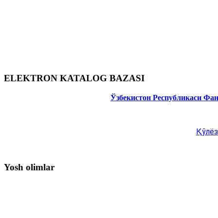
ELEKTRON KATALOG BAZASI
Ўзбекистон Республикаси Фа
Қўлёз
Yosh olimlar