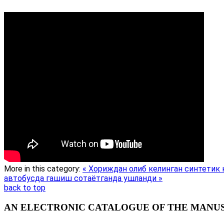
More in this category:
« Хориждан олиб келинган синтетик 
автобусда гашиш сотаётганда ушланди »
back to top
AN ELECTRONIC CATALOGUE OF THE MANUSC