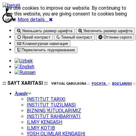
We use cookies to improve our website. By continuing to
use this website, you are giving consent to cookies being
used.
More details…
Уменьшить размер шрифта
Увеличить размер шрифта
Яркий контраст
Темный контраст
Оттенки серого
Клавиатурная навигация
Переключить подчеркивание
::: SAYT XARITASI :::
VIRTUAL QABULXONA :::
POCHTA
:::
BOG'LANISH
::
Asosiy
INSTITUT TARIXI
INSTITUT TUZILMASI
BIZNING YUTUQLARIMIZ
INSTITUT RAHBARIYATI
ILMIY KENGASH
ILMIY KOTIB
YOSH OLIMLAR KENGASHI