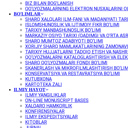
BIZ BILAN BOG'LANISH
QO‘LYOZMALARNING ELEKTRON NUSXALARINI OL
BO'LIMLAR
SHARQ XALQLARI ILM-FANI VA MADANIYATI TARI
ISLOMSHUNOSLIK VA IJTIMOIY FIKR BO‘LIMI
TARIXIY MANBASHUNOSLIK BO‘LIMI
MARKAZIY OSIYO TARIXI (QADIMGI VA O‘RTA ASR
SHARQ MUMTOZ ADABIYOTI BO‘LIMI
XORIJIY SHARQ MAMLAKATLARINING ZAMONAVI
TARIXIY HUJJATLARNI TADQIQ ETISH VA NASHR 
QO‘LYOZMALARNI KATALOGLASHTIRISH VA ELEK
SHARQ QO‘LYOZMALARI FONDI BO‘LIMI
SKANERLASH VA MIKROFILMLASHTIRISH BO‘LIM
KONSERVATSIYA VA RESTAVRATSIYA BO‘LIMI
KUTUBXONA
KARTOTEKA ZALI
ILMIY HAYOT
ILMIY YANGILIKLAR
ON-LINE MONUSCRIPT BASES
XALQARO HAMKORLIK
KONFIRENSIYALAR
ILMIY EKSPEDITSIYALAR
KITOBLAR
JURNAL