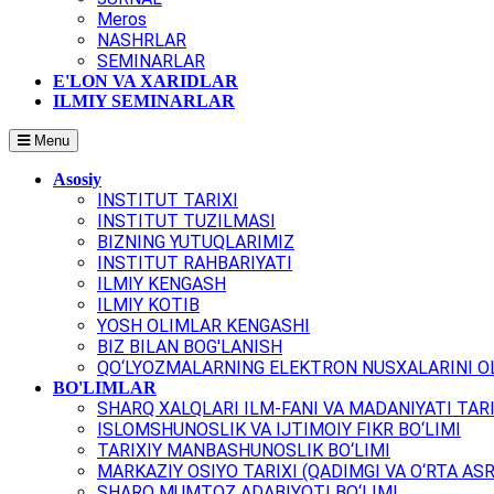
Meros
NASHRLAR
SEMINARLAR
E'LON VA XARIDLAR
ILMIY SEMINARLAR
Menu
Asosiy
INSTITUT TARIXI
INSTITUT TUZILMASI
BIZNING YUTUQLARIMIZ
INSTITUT RAHBARIYATI
ILMIY KENGASH
ILMIY KOTIB
YOSH OLIMLAR KENGASHI
BIZ BILAN BOG'LANISH
QO‘LYOZMALARNING ELEKTRON NUSXALARINI OL
BO'LIMLAR
SHARQ XALQLARI ILM-FANI VA MADANIYATI TARI
ISLOMSHUNOSLIK VA IJTIMOIY FIKR BO‘LIMI
TARIXIY MANBASHUNOSLIK BO‘LIMI
MARKAZIY OSIYO TARIXI (QADIMGI VA O‘RTA ASR
SHARQ MUMTOZ ADABIYOTI BO‘LIMI