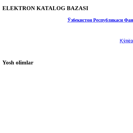
ELEKTRON KATALOG BAZASI
Ўзбекистон Республикаси Фа
Қўлёз
Yosh olimlar