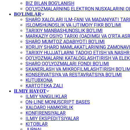
BIZ BILAN BOG'LANISH
QO‘LYOZMALARNING ELEKTRON NUSXALARINI OL
BO'LIMLAR
SHARQ XALQLARI ILM-FANI VA MADANIYATI TARI
ISLOMSHUNOSLIK VA IJTIMOIY FIKR BO‘LIMI
TARIXIY MANBASHUNOSLIK BO‘LIMI
MARKAZIY OSIYO TARIXI (QADIMGI VA O‘RTA ASR
SHARQ MUMTOZ ADABIYOTI BO‘LIMI
XORIJIY SHARQ MAMLAKATLARINING ZAMONAVI
TARIXIY HUJJATLARNI TADQIQ ETISH VA NASHR 
QO‘LYOZMALARNI KATALOGLASHTIRISH VA ELEK
SHARQ QO‘LYOZMALARI FONDI BO‘LIMI
SKANERLASH VA MIKROFILMLASHTIRISH BO‘LIM
KONSERVATSIYA VA RESTAVRATSIYA BO‘LIMI
KUTUBXONA
KARTOTEKA ZALI
ILMIY HAYOT
ILMIY YANGILIKLAR
ON-LINE MONUSCRIPT BASES
XALQARO HAMKORLIK
KONFIRENSIYALAR
ILMIY EKSPEDITSIYALAR
KITOBLAR
JURNAL