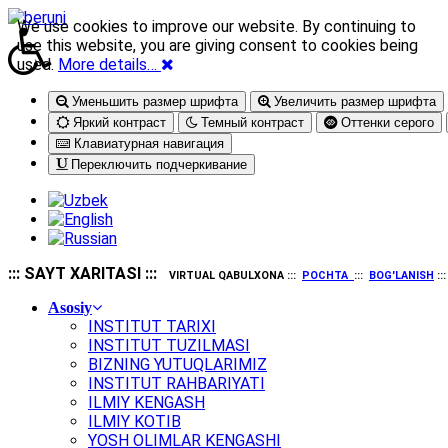
We use cookies to improve our website. By continuing to
use this website, you are giving consent to cookies being
used.
More details…
Уменьшить размер шрифта
Увеличить размер шрифта
Яркий контраст
Темный контраст
Оттенки серого
Клавиатурная навигация
Переключить подчеркивание
::: SAYT XARITASI :::
VIRTUAL QABULXONA :::
POCHTA
:::
BOG'LANISH
::
Asosiy
INSTITUT TARIXI
INSTITUT TUZILMASI
BIZNING YUTUQLARIMIZ
INSTITUT RAHBARIYATI
ILMIY KENGASH
ILMIY KOTIB
YOSH OLIMLAR KENGASHI