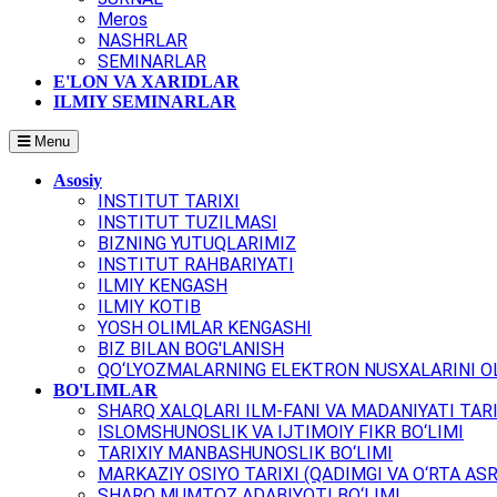
Meros
NASHRLAR
SEMINARLAR
E'LON VA XARIDLAR
ILMIY SEMINARLAR
Menu
Asosiy
INSTITUT TARIXI
INSTITUT TUZILMASI
BIZNING YUTUQLARIMIZ
INSTITUT RAHBARIYATI
ILMIY KENGASH
ILMIY KOTIB
YOSH OLIMLAR KENGASHI
BIZ BILAN BOG'LANISH
QO‘LYOZMALARNING ELEKTRON NUSXALARINI OL
BO'LIMLAR
SHARQ XALQLARI ILM-FANI VA MADANIYATI TARI
ISLOMSHUNOSLIK VA IJTIMOIY FIKR BO‘LIMI
TARIXIY MANBASHUNOSLIK BO‘LIMI
MARKAZIY OSIYO TARIXI (QADIMGI VA O‘RTA ASR
SHARQ MUMTOZ ADABIYOTI BO‘LIMI