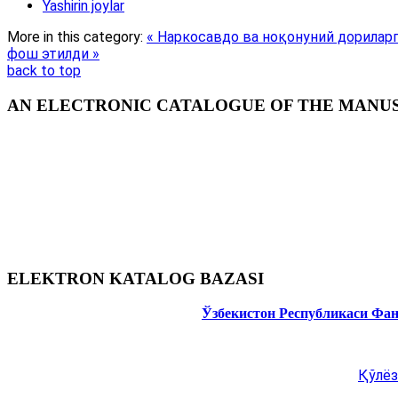
Yashirin joylar
More in this category:
« Наркосавдо ва ноқонуний дорилар
фош этилди »
back to top
AN ELECTRONIC CATALOGUE OF THE MANUSC
ELEKTRON KATALOG BAZASI
Ўзбекистон Республикаси Фа
Қўлёз