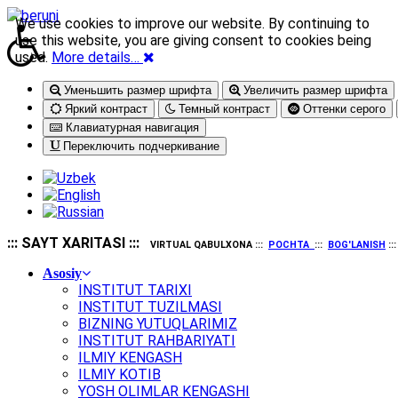
We use cookies to improve our website. By continuing to
use this website, you are giving consent to cookies being
used.
More details…
Уменьшить размер шрифта
Увеличить размер шрифта
Яркий контраст
Темный контраст
Оттенки серого
Клавиатурная навигация
Переключить подчеркивание
::: SAYT XARITASI :::
VIRTUAL QABULXONA :::
POCHTA
:::
BOG'LANISH
::
Asosiy
INSTITUT TARIXI
INSTITUT TUZILMASI
BIZNING YUTUQLARIMIZ
INSTITUT RAHBARIYATI
ILMIY KENGASH
ILMIY KOTIB
YOSH OLIMLAR KENGASHI