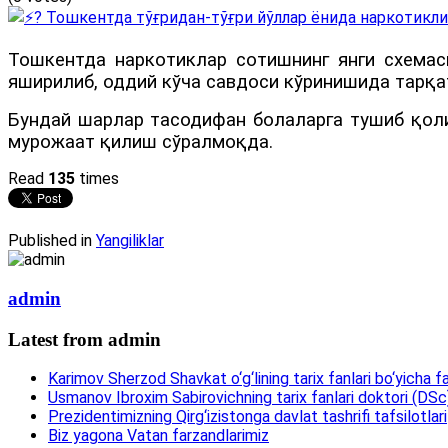
Тошкентда наркотиклар сотишнинг янги схемас
яширилиб, оддий кўча савдоси кўринишида тарқ
Бундай шарлар тасодифан болаларга тушиб қоли
мурожаат қилиш сўралмоқда.
Read
135
times
Published in
Yangiliklar
admin
Latest from admin
Karimov Sherzod Shavkat o‘g‘lining tarix fanlari bo‘yicha fa
Usmanov Ibroxim Sabirovichning tarix fanlari doktori (DSc)d
Prezidentimizning Qirg‘izistonga davlat tashrifi tafsilotlari
Biz yagona Vatan farzandlarimiz