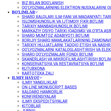
BIZ BILAN BOG'LANISH
QO‘LYOZMALARNING ELEKTRON NUSXALARINI OL
BO'LIMLAR
SHARQ XALQLARI ILM-FANI VA MADANIYATI TARI
ISLOMSHUNOSLIK VA IJTIMOIY FIKR BO‘LIMI
TARIXIY MANBASHUNOSLIK BO‘LIMI
MARKAZIY OSIYO TARIXI (QADIMGI VA O‘RTA ASR
SHARQ MUMTOZ ADABIYOTI BO‘LIMI
XORIJIY SHARQ MAMLAKATLARINING ZAMONAVI
TARIXIY HUJJATLARNI TADQIQ ETISH VA NASHR 
QO‘LYOZMALARNI KATALOGLASHTIRISH VA ELEK
SHARQ QO‘LYOZMALARI FONDI BO‘LIMI
SKANERLASH VA MIKROFILMLASHTIRISH BO‘LIM
KONSERVATSIYA VA RESTAVRATSIYA BO‘LIMI
KUTUBXONA
KARTOTEKA ZALI
ILMIY HAYOT
ILMIY YANGILIKLAR
ON-LINE MONUSCRIPT BASES
XALQARO HAMKORLIK
KONFIRENSIYALAR
ILMIY EKSPEDITSIYALAR
KITOBLAR
JURNAL