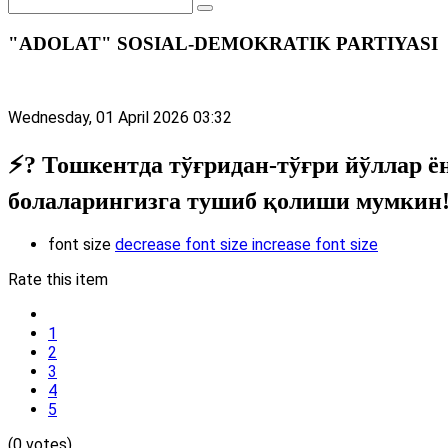
"ADOLAT" SOSIAL-DEMOKRATIK PARTIYASI
Wednesday, 01 April 2026 03:32
⚡️? Тошкентда тўғридан-тўғри йўллар 
болаларингизга тушиб қолиши мумкин
font size
decrease font size
increase font size
Rate this item
1
2
3
4
5
(0 votes)