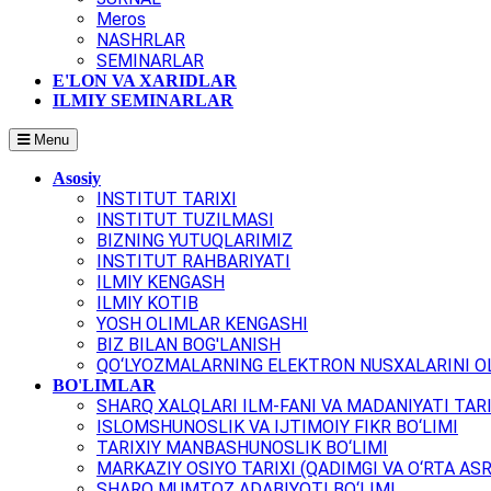
Meros
NASHRLAR
SEMINARLAR
E'LON VA XARIDLAR
ILMIY SEMINARLAR
Menu
Asosiy
INSTITUT TARIXI
INSTITUT TUZILMASI
BIZNING YUTUQLARIMIZ
INSTITUT RAHBARIYATI
ILMIY KENGASH
ILMIY KOTIB
YOSH OLIMLAR KENGASHI
BIZ BILAN BOG'LANISH
QO‘LYOZMALARNING ELEKTRON NUSXALARINI OL
BO'LIMLAR
SHARQ XALQLARI ILM-FANI VA MADANIYATI TARI
ISLOMSHUNOSLIK VA IJTIMOIY FIKR BO‘LIMI
TARIXIY MANBASHUNOSLIK BO‘LIMI
MARKAZIY OSIYO TARIXI (QADIMGI VA O‘RTA ASR
SHARQ MUMTOZ ADABIYOTI BO‘LIMI