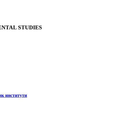
ENTAL STUDIES
ик институти