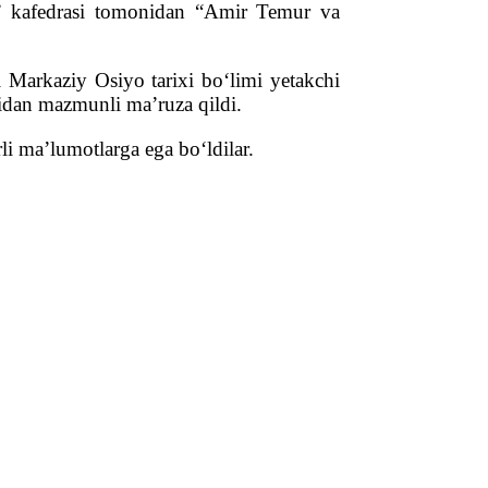
ot” kafedrasi tomonidan “Amir Temur va
Markaziy Osiyo tarixi bo‘limi yetakchi
sidan mazmunli ma’ruza qildi.
li ma’lumotlarga ega bo‘ldilar.