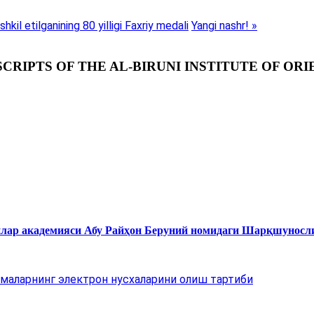
kil etilganining 80 yilligi Faxriy medali
Yangi nashr! »
RIPTS OF THE AL-BIRUNI INSTITUTE OF ORI
нлар академияси Абу Райҳон Беруний номидаги Шарқшуносл
маларнинг электрон нусхаларини олиш тартиби