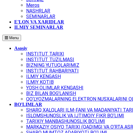
Meros
NASHRLAR
SEMINARLAR
E'LON VA XARIDLAR
ILMIY SEMINARLAR
Menu
Asosiy
INSTITUT TARIXI
INSTITUT TUZILMASI
BIZNING YUTUQLARIMIZ
INSTITUT RAHBARIYATI
ILMIY KENGASH
ILMIY KOTIB
YOSH OLIMLAR KENGASHI
BIZ BILAN BOG'LANISH
QO‘LYOZMALARNING ELEKTRON NUSXALARINI OL
BO'LIMLAR
SHARQ XALQLARI ILM-FANI VA MADANIYATI TARI
ISLOMSHUNOSLIK VA IJTIMOIY FIKR BO‘LIMI
TARIXIY MANBASHUNOSLIK BO‘LIMI
MARKAZIY OSIYO TARIXI (QADIMGI VA O‘RTA ASR
SHARQ MUMTOZ ADABIYOTI BO‘LIMI