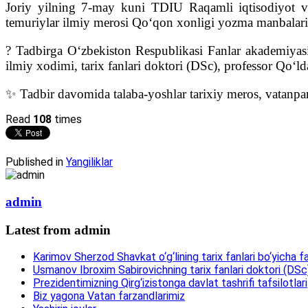
Joriy yilning 7-may kuni TDIU Raqamli iqtisodiyot va
temuriylar ilmiy merosi Qo‘qon xonligi yozma manbalarida
? Tadbirga O‘zbekiston Respublikasi Fanlar akademiyas
ilmiy xodimi, tarix fanlari doktori (DSc), professor Qo‘
✨ Tadbir davomida talaba-yoshlar tarixiy meros, vatanparv
Read
108
times
Published in
Yangiliklar
admin
Latest from admin
Karimov Sherzod Shavkat o‘g‘lining tarix fanlari bo‘yicha fa
Usmanov Ibroxim Sabirovichning tarix fanlari doktori (DSc)d
Prezidentimizning Qirg‘izistonga davlat tashrifi tafsilotlari
Biz yagona Vatan farzandlarimiz