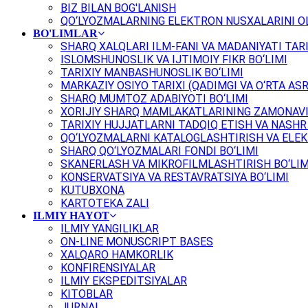
BIZ BILAN BOG'LANISH
QO‘LYOZMALARNING ELEKTRON NUSXALARINI OL
BO'LIMLAR
SHARQ XALQLARI ILM-FANI VA MADANIYATI TARI
ISLOMSHUNOSLIK VA IJTIMOIY FIKR BO‘LIMI
TARIXIY MANBASHUNOSLIK BO‘LIMI
MARKAZIY OSIYO TARIXI (QADIMGI VA O‘RTA ASR
SHARQ MUMTOZ ADABIYOTI BO‘LIMI
XORIJIY SHARQ MAMLAKATLARINING ZAMONAVI
TARIXIY HUJJATLARNI TADQIQ ETISH VA NASHR 
QO‘LYOZMALARNI KATALOGLASHTIRISH VA ELEK
SHARQ QO‘LYOZMALARI FONDI BO‘LIMI
SKANERLASH VA MIKROFILMLASHTIRISH BO‘LIM
KONSERVATSIYA VA RESTAVRATSIYA BO‘LIMI
KUTUBXONA
KARTOTEKA ZALI
ILMIY HAYOT
ILMIY YANGILIKLAR
ON-LINE MONUSCRIPT BASES
XALQARO HAMKORLIK
KONFIRENSIYALAR
ILMIY EKSPEDITSIYALAR
KITOBLAR
JURNAL