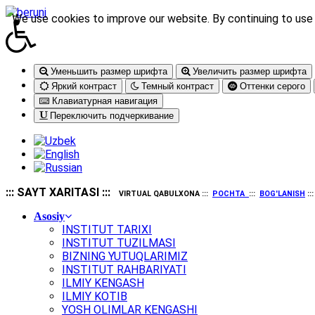
We use cookies to improve our website. By continuing to use 
Уменьшить размер шрифта
Увеличить размер шрифта
Яркий контраст
Темный контраст
Оттенки серого
Клавиатурная навигация
Переключить подчеркивание
::: SAYT XARITASI :::
VIRTUAL QABULXONA :::
POCHTA
:::
BOG'LANISH
::
Asosiy
INSTITUT TARIXI
INSTITUT TUZILMASI
BIZNING YUTUQLARIMIZ
INSTITUT RAHBARIYATI
ILMIY KENGASH
ILMIY KOTIB
YOSH OLIMLAR KENGASHI