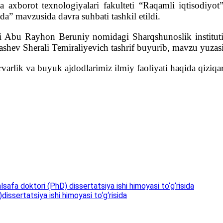
 axborot texnologiyalari fakulteti “Raqamli iqtisodiy
” mavzusida davra suhbati tashkil etildi.
i Abu Rayhon Beruniy nomidagi Sharqshunoslik instituti 
ldashev Sherali Temiraliyevich tashrif buyurib, mavzu yuza
arlik va buyuk ajdodlarimiz ilmiy faoliyati haqida qiziqar
lsafa doktori (PhD) dissertatsiya ishi himoyasi to‘g‘risida
issertatsiya ishi himoyasi to‘g‘risida