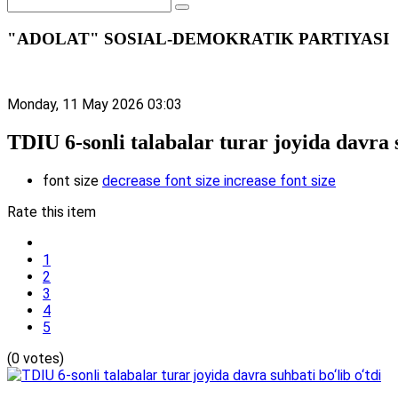
"ADOLAT" SOSIAL-DEMOKRATIK PARTIYASI
Monday, 11 May 2026 03:03
TDIU 6-sonli talabalar turar joyida davra s
font size
decrease font size
increase font size
Rate this item
1
2
3
4
5
(0 votes)