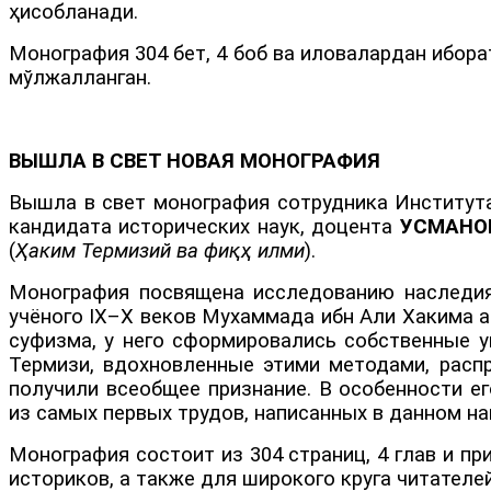
ҳисобланади.
Монография 304 бет, 4 боб ва иловалардан ибора
мўлжалланган.
ВЫШЛА В СВЕТ НОВАЯ МОНОГРАФИЯ
Вышла в свет монография сотрудника Института
кандидата исторических наук, доцента
УСМАНО
(
Ҳаким Термизий ва фиқҳ илми
).
Монография посвящена исследованию наследия
учёного IX–X веков Мухаммада ибн Али Хакима а
суфизма, у него сформировались собственные 
Термизи, вдохновленные этими методами, распр
получили всеобщее признание. В особенности е
из самых первых трудов, написанных в данном на
Монография состоит из 304 страниц, 4 глав и п
историков, а также для широкого круга читателей