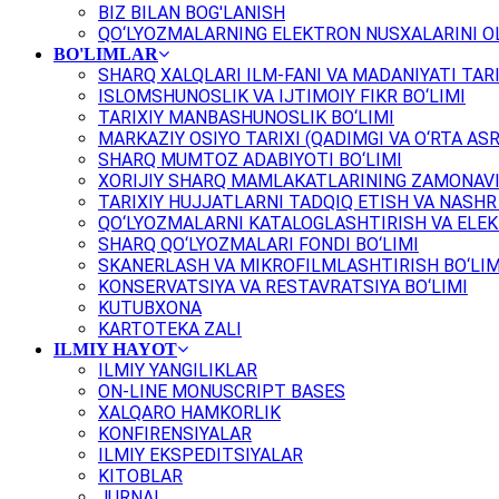
BIZ BILAN BOG'LANISH
QO‘LYOZMALARNING ELEKTRON NUSXALARINI OL
BO'LIMLAR
SHARQ XALQLARI ILM-FANI VA MADANIYATI TARI
ISLOMSHUNOSLIK VA IJTIMOIY FIKR BO‘LIMI
TARIXIY MANBASHUNOSLIK BO‘LIMI
MARKAZIY OSIYO TARIXI (QADIMGI VA O‘RTA ASR
SHARQ MUMTOZ ADABIYOTI BO‘LIMI
XORIJIY SHARQ MAMLAKATLARINING ZAMONAVI
TARIXIY HUJJATLARNI TADQIQ ETISH VA NASHR 
QO‘LYOZMALARNI KATALOGLASHTIRISH VA ELEK
SHARQ QO‘LYOZMALARI FONDI BO‘LIMI
SKANERLASH VA MIKROFILMLASHTIRISH BO‘LIM
KONSERVATSIYA VA RESTAVRATSIYA BO‘LIMI
KUTUBXONA
KARTOTEKA ZALI
ILMIY HAYOT
ILMIY YANGILIKLAR
ON-LINE MONUSCRIPT BASES
XALQARO HAMKORLIK
KONFIRENSIYALAR
ILMIY EKSPEDITSIYALAR
KITOBLAR
JURNAL