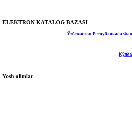
ELEKTRON KATALOG BAZASI
Ўзбекистон Республикаси Фа
Қўлёз
Yosh olimlar