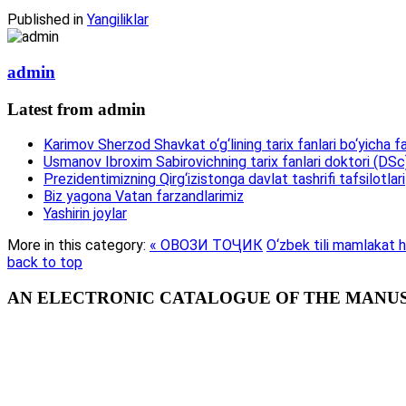
Published in
Yangiliklar
admin
Latest from admin
Karimov Sherzod Shavkat o‘g‘lining tarix fanlari bo‘yicha fa
Usmanov Ibroxim Sabirovichning tarix fanlari doktori (DSc)d
Prezidentimizning Qirg‘izistonga davlat tashrifi tafsilotlari
Biz yagona Vatan farzandlarimiz
Yashirin joylar
More in this category:
« ОВОЗИ ТОҶИК
O‘zbek tili mamlakat h
back to top
AN ELECTRONIC CATALOGUE OF THE MANUSC