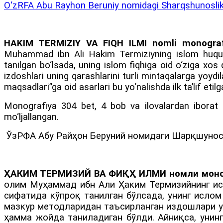
O‘zRFA Abu Rayhon Beruniy nomidagi Sharqshunoslik in
HAKIM TERMIZIY VA FIQH ILMI
nomli monograf
Muhammad ibn Ali Hakim Termiziyning islom huquqig
tanilgan bo‘lsada, uning islom fiqhiga oid o‘ziga xo
izdoshlari uning qarashlarini turli mintaqalarga yoydi
maqsadlari”ga oid asarlari bu yo‘nalishda ilk ta’lif etil
Monografiya 304 bet, 4 bob va ilovalardan iborat
mo‘ljallangan.
ЎзРФА Абу Райҳон Беруний номидаги Шарқшуносли
ҲАКИМ ТЕРМИЗИЙ ВА ФИҚҲ ИЛМИ
номли мон
олим Муҳаммад ибн Али Ҳаким Термизийнинг исл
сифатида кўпроқ танилган бўлсада, унинг ислом
мазкур методларидан таъсирланган издошлари у
ҳамма жойда таниладиган бўлди. Айниқса, унин