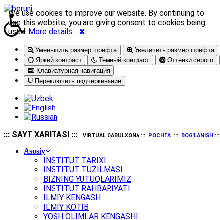
We use cookies to improve our website. By continuing to
use this website, you are giving consent to cookies being
used.
More details…
Уменьшить размер шрифта
Увеличить размер шрифта
Яркий контраст
Темный контраст
Оттенки серого
Клавиатурная навигация
Переключить подчеркивание
::: SAYT XARITASI :::
VIRTUAL QABULXONA :::
POCHTA
:::
BOG'LANISH
::
Asosiy
INSTITUT TARIXI
INSTITUT TUZILMASI
BIZNING YUTUQLARIMIZ
INSTITUT RAHBARIYATI
ILMIY KENGASH
ILMIY KOTIB
YOSH OLIMLAR KENGASHI