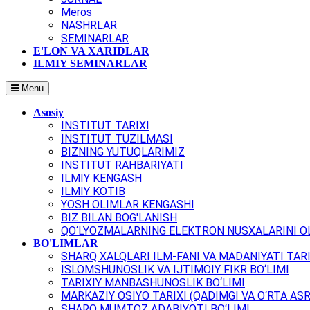
Meros
NASHRLAR
SEMINARLAR
E'LON VA XARIDLAR
ILMIY SEMINARLAR
Menu
Asosiy
INSTITUT TARIXI
INSTITUT TUZILMASI
BIZNING YUTUQLARIMIZ
INSTITUT RAHBARIYATI
ILMIY KENGASH
ILMIY KOTIB
YOSH OLIMLAR KENGASHI
BIZ BILAN BOG'LANISH
QO‘LYOZMALARNING ELEKTRON NUSXALARINI OL
BO'LIMLAR
SHARQ XALQLARI ILM-FANI VA MADANIYATI TARI
ISLOMSHUNOSLIK VA IJTIMOIY FIKR BO‘LIMI
TARIXIY MANBASHUNOSLIK BO‘LIMI
MARKAZIY OSIYO TARIXI (QADIMGI VA O‘RTA ASR
SHARQ MUMTOZ ADABIYOTI BO‘LIMI