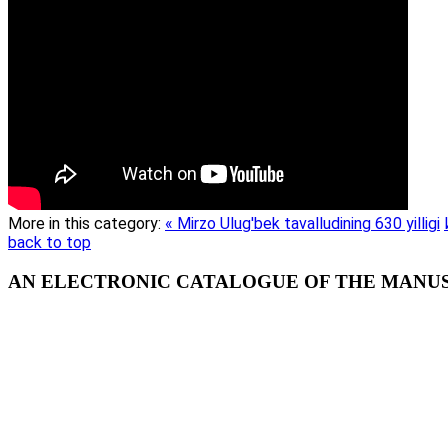
More in this category:
« Mirzo Ulug'bek tavalludining 630 yilligi
back to top
AN ELECTRONIC CATALOGUE OF THE MANUSC