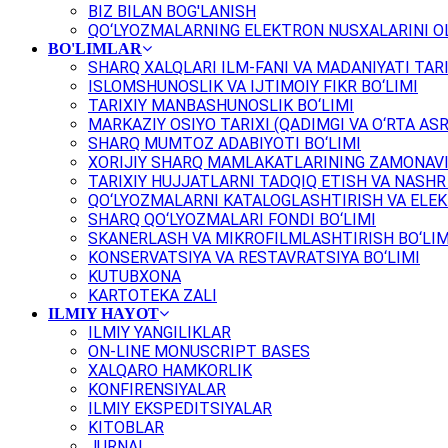
BIZ BILAN BOG'LANISH
QO‘LYOZMALARNING ELEKTRON NUSXALARINI OL
BO'LIMLAR
SHARQ XALQLARI ILM-FANI VA MADANIYATI TARI
ISLOMSHUNOSLIK VA IJTIMOIY FIKR BO‘LIMI
TARIXIY MANBASHUNOSLIK BO‘LIMI
MARKAZIY OSIYO TARIXI (QADIMGI VA O‘RTA ASR
SHARQ MUMTOZ ADABIYOTI BO‘LIMI
XORIJIY SHARQ MAMLAKATLARINING ZAMONAVI
TARIXIY HUJJATLARNI TADQIQ ETISH VA NASHR 
QO‘LYOZMALARNI KATALOGLASHTIRISH VA ELEK
SHARQ QO‘LYOZMALARI FONDI BO‘LIMI
SKANERLASH VA MIKROFILMLASHTIRISH BO‘LIM
KONSERVATSIYA VA RESTAVRATSIYA BO‘LIMI
KUTUBXONA
KARTOTEKA ZALI
ILMIY HAYOT
ILMIY YANGILIKLAR
ON-LINE MONUSCRIPT BASES
XALQARO HAMKORLIK
KONFIRENSIYALAR
ILMIY EKSPEDITSIYALAR
KITOBLAR
JURNAL