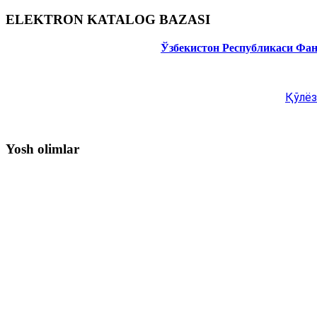
ELEKTRON KATALOG BAZASI
Ўзбекистон Республикаси Фа
Қўлёз
Yosh olimlar