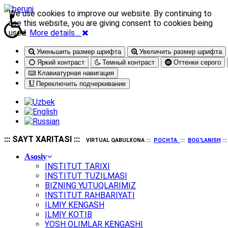
We use cookies to improve our website. By continuing to
use this website, you are giving consent to cookies being
used.
More details…
Уменьшить размер шрифта
Увеличить размер шрифта
Яркий контраст
Темный контраст
Оттенки серого
Клавиатурная навигация
Переключить подчеркивание
::: SAYT XARITASI :::
VIRTUAL QABULXONA :::
POCHTA
:::
BOG'LANISH
::
Asosiy
INSTITUT TARIXI
INSTITUT TUZILMASI
BIZNING YUTUQLARIMIZ
INSTITUT RAHBARIYATI
ILMIY KENGASH
ILMIY KOTIB
YOSH OLIMLAR KENGASHI