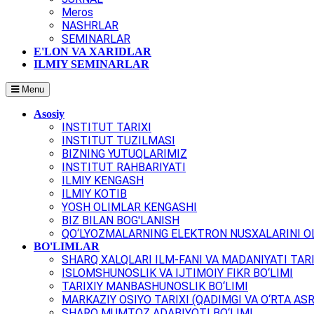
Meros
NASHRLAR
SEMINARLAR
E'LON VA XARIDLAR
ILMIY SEMINARLAR
Menu
Asosiy
INSTITUT TARIXI
INSTITUT TUZILMASI
BIZNING YUTUQLARIMIZ
INSTITUT RAHBARIYATI
ILMIY KENGASH
ILMIY KOTIB
YOSH OLIMLAR KENGASHI
BIZ BILAN BOG'LANISH
QO‘LYOZMALARNING ELEKTRON NUSXALARINI OL
BO'LIMLAR
SHARQ XALQLARI ILM-FANI VA MADANIYATI TARI
ISLOMSHUNOSLIK VA IJTIMOIY FIKR BO‘LIMI
TARIXIY MANBASHUNOSLIK BO‘LIMI
MARKAZIY OSIYO TARIXI (QADIMGI VA O‘RTA ASR
SHARQ MUMTOZ ADABIYOTI BO‘LIMI