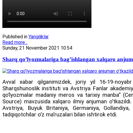
Published in
Yangiliklar
Read more...
Sunday, 21 November 2021 10:54
Sharq qo’lyozmalariga bag’ishlangan xalqaro anjuma
Аvval xabar qilganimizdek, joriy yil 16-19-noya
Sharqshunoslik instituti va Аvstriya Fanlar akademi
qoʼlyozmalar madaniy meros va tarixiy manba” (Cen
Source) mavzusida xalqaro ilmiy anjuman oʼtkazildi
Аvstriya, Buyuk Britaniya, Germaniya, Gollandiya,
tadqiqotchilar oʼz maʼruzalari bilan ishtirok etdi.