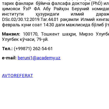
тарих фанлари бўйича фалсафа доктори (PhD) и
ҳимояси ЎзР ФА Абу Райҳон Беруний номида
институти ҳузуридаги илмий дараж
DSc.02/30.12.2019.Tar.44.01 рақамли Илмий кенг
февраль куни соат 14:30 даги мажлисида бўлиб ў
Манзил:
100170, Тошкент шаҳри, Мирзо Улуғб
Улуғбек кўчаси, 79-уй.
Тел.:
(+99871) 262-54-61
e-mail:
beruni1@academy.uz
AVTOREFERAT