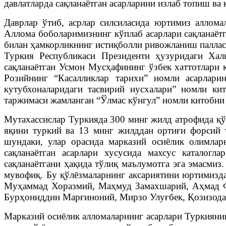
давлатларда сақланаётган асарларини излаб топиш ва
Даврлар ўтиб, асрлар силсиласида юртимиз алломал
Аллома боболаримизнинг кўплаб асарлари сақланаёт
билан ҳамкорликнинг истиқболли ривожланиш паллас
Туркия Республикаси Президенти ҳузуридаги Хал
сақланаётган Усмон Мусҳафининг ўзбек хаттотлари
Розийнинг “Касалликлар тарихи” номли асарлари
кутубхоналаридаги тасвирий нусхалари” номли к
таржимаси жамланган “Ўлмас кўнгул” номли китобни 
Мутахассислар Туркияда 300 минг жилд атрофида қўл
яқини туркий ва 13 минг жилддан ортиғи форсий 
шундаки, улар орасида марказий осиёлик олимлар
сақланаётган асарлари хусусида махсус каталогл
сақланаётгани ҳақида тўлиқ маълумотга эга эмасми
мувофиқ. Бу қўлёзмаларнинг аксариятини юртимиз
Муҳаммад Хоразмий, Маҳмуд Замахшарий, Аҳмад Ф
Бурҳониддин Марғиноний, Мирзо Улуғбек, Қозизода 
Марказий осиёлик алломаларнинг асарлари Туркияни