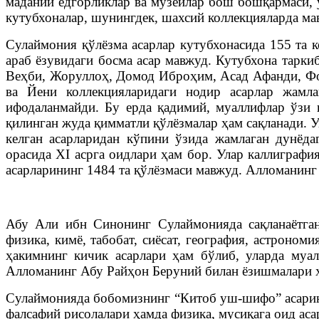
маданий ёдгорликлар ва музейлар бош бошқармаси, 
кутубхоналар, шунингдек, шахсий коллекцияларда ма
Сулаймония қўлёзма асарлар кутубхонасида 155 та 
араб ёзувидаги босма асар мавжуд. Кутубхона тарк
Веҳби, Жоруллоҳ, Домод Иброҳим, Асад Афанди, Фо
ва Йени коллекцияларидаги нодир асарлар жамла
ифодаланмайди. Бу ерда қадимий, муаллифлар ўзи қ
қилинган жуда қимматли қўлёзмалар ҳам сақланади. 
келган асарларидан кўпини ўзида жамлаган дунёда
орасида XI асрга оидлари ҳам бор. Улар каллиграфи
асарларининг 1484 та қўлёзмаси мавжуд. Алломанинг 
Абу Али ибн Синонинг Сулаймонияда сақланаётган а
физика, кимё, табобат, сиёсат, география, астроно
ҳакимнинг кичик асарлари ҳам бўлиб, уларда муал
Алломанинг Абу Райҳон Беруний билан ёзишмалари ҳ
Сулаймонияда бобомизнинг “Китоб уш-шифо” асарини
фалсафий рисолалари ҳамда физика, мусиқага оид аса