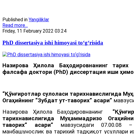
Published in
Yangiliklar
Read more...
Friday, 11 February 2022 03:24
PhD dissertasiya ishi himoyasi to‘g‘risida
Назирова Ҳилола Баҳодировнанинг тарих 
фалсафа доктори (
PhD
)
диссертация иши ҳимо
“Қўнғиротлар сулоласи тарихнавислигида Му
Огаҳийнинг “Зубдат ут-таворих” асари”
мавзус
Назирова Ҳилола Баҳодировнанинг
“Қўнғир
тарихнавислигида Муҳаммадризо Огаҳийни
таворих” асари”
мавзусидаги 07.00.08 – 
манбашунослик ва тарихий тадқиқот усуллари и