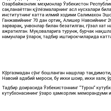
Озарбайжонлик меҳмонлар Ўзбекистон Республик
сақланаётган қўлёзмаларнинг асл нусхалари била
институтнинг катта илмий ходими Салимахон Эш
Ганжавийнинг 70 дан ортиқ, Алишер Навоийнинг 
зарварақ, унвонлар билан безатилган, гўзал хат 
ажратилган. Муқоваларига турунж, бурчак нақшла
намунлари ўлароқ тадбир иштирокчиларида катта
Кўргазмадан сўнг бошланган нашрлар тақдимоти
Навоий адабий мероси, бу икки шоир, икки халқ 
Тадбир доирасида Ўзбекистоннинг “Турон” куту
кутубхонасининг ўзаро ҳамкорлик меморандуми 