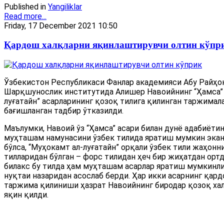
Published in
Yangiliklar
Read more...
Friday, 17 December 2021 10:50
Қардош халқларни яқинлаштирувчи олтин кўпр
Ўзбекистон Республикаси Фанлар академияси Абу Райҳо
Шарқшунослик институтида Алишер Навоийнинг “Ҳамса” 
луғатайн” асарларининг қозоқ тилига қилинган таржима
бағишланган тадбир ўтказилди.
Маълумки, Навоий ўз “Ҳамса” асари билан дунё адабиётин
муҳташам намунасини ўзбек тилида яратиш мумкин экан
бўлса, “Муҳокамт ал-луғатайн” орқали ўзбек тили жаҳонни
тилларидан бўлган – форс тилидан ҳеч бир жиҳатдан ортд
билакс бу тилда ҳам муҳташам асарлар яратиш мумкинл
нуқтаи назаридан асослаб берди. Ҳар икки асарнинг қар
таржима қилиниши ҳазрат Навоийнинг биродар қозоқ хал
яқин қилди.