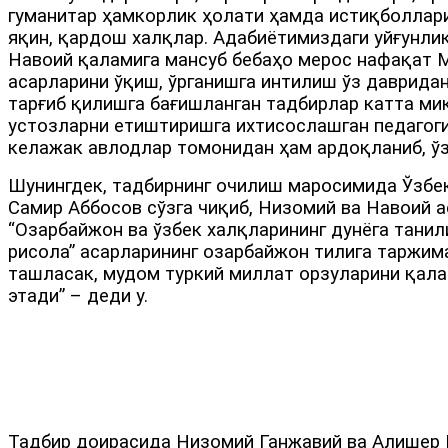
гуманитар ҳамкорлик ҳолати ҳамда истиқболлари
яқин, қардош халқлар. Адабиётимиздаги уйғунли
Навоий қаламига мансуб бебаҳо мерос нафақат М
асарларини ўқиш, ўрганишга интилиш ўз давридан
тарғиб қилишга бағишланган тадбирлар катта миқ
устозларни етиштиришга ихтисослашган педагоги
келажак авлодлар томонидан ҳам ардоқланиб, ўз
Шунингдек, тадбирнинг очилиш маросимида Ўзбе
Самир Аббосов сўзга чиқиб, Низомий ва Навоий 
“Озарбайжон ва ўзбек халқларининг дунёга тани
рисола” асарларининг озарбайжон тилига таржим
ташласак, мудом туркий миллат орзуларини қала
этади” – деди у.
Тадбир доирасида Низомий Ганжавий ва Алишер 