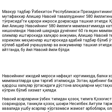
Мазкур тадбир Ўзбекитон Республикаси Президентининг
мутафаккир Алишер Навоий таваллудининг 580 йиллигин
тўғрисида”ги қарори ижроси доирасида ташкил этилди. 
йил Алишер Навоийнинг 580 йиллиги мамлакатимизда кат
нишонланди. Навоий шаҳрида дунёнинг 60 га яқин мамла
олимлар иштирокида халқаро анжуман, Алишер Навоий т
хорижлик меҳмонлар иштирокида адабий тадбир бўлиб ўт
кўплаб адабий учрашувлар ва анжуманлар ташкил этилди.
айтганда, бу йил Навоий йили бўлди.
Навоийнинг ижодий мероси нафақат юртимизда, балки 
мамлакатларда ҳам тарғиб этилмоқда. Зотан, адибнинг б
қардош халқлар ўртасидаги дўстона алоқаларни мустаҳ
кўприк бўлиб хизмат қилади.
Навоий асарларини ўзбек тилидан қозоқ тилига Қозоғис
совриндори, таниқли қозоқ шоири Несипбек Аитули тарж
аввалида ушбу асарлар кўргазмаси жамоат арбоблари, ол