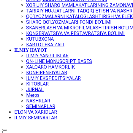
XORIJIY SHARQ MAMLAKATLARINING ZAMONAVI
TARIXIY HUJJATLARNI TADQIQ ETISH VA NASHR 
QO‘LYOZMALARNI KATALOGLASHTIRISH VA ELEK
SHARQ QO‘LYOZMALARI FONDI BO‘LIMI
SKANERLASH VA MIKROFILMLASHTIRISH BO‘LIM
KONSERVATSIYA VA RESTAVRATSIYA BO‘LIMI
KUTUBXONA
KARTOTEKA ZALI
ILMIY HAYOT
ILMIY YANGILIKLAR
ON-LINE MONUSCRIPT BASES
XALQARO HAMKORLIK
KONFIRENSIYALAR
ILMIY EKSPEDITSIYALAR
KITOBLAR
JURNAL
Meros
NASHRLAR
SEMINARLAR
E'LON VA XARIDLAR
ILMIY SEMINARLAR