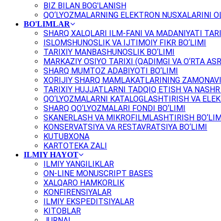
BIZ BILAN BOG'LANISH
QO‘LYOZMALARNING ELEKTRON NUSXALARINI OL
BO'LIMLAR
SHARQ XALQLARI ILM-FANI VA MADANIYATI TARI
ISLOMSHUNOSLIK VA IJTIMOIY FIKR BO‘LIMI
TARIXIY MANBASHUNOSLIK BO‘LIMI
MARKAZIY OSIYO TARIXI (QADIMGI VA O‘RTA ASR
SHARQ MUMTOZ ADABIYOTI BO‘LIMI
XORIJIY SHARQ MAMLAKATLARINING ZAMONAVI
TARIXIY HUJJATLARNI TADQIQ ETISH VA NASHR 
QO‘LYOZMALARNI KATALOGLASHTIRISH VA ELEK
SHARQ QO‘LYOZMALARI FONDI BO‘LIMI
SKANERLASH VA MIKROFILMLASHTIRISH BO‘LIM
KONSERVATSIYA VA RESTAVRATSIYA BO‘LIMI
KUTUBXONA
KARTOTEKA ZALI
ILMIY HAYOT
ILMIY YANGILIKLAR
ON-LINE MONUSCRIPT BASES
XALQARO HAMKORLIK
KONFIRENSIYALAR
ILMIY EKSPEDITSIYALAR
KITOBLAR
JURNAL