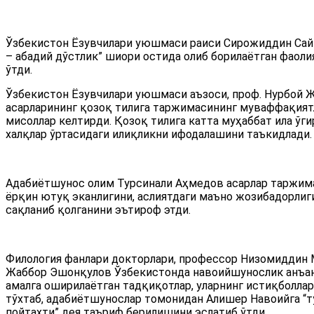
Ўзбекистон Ёзувчилари уюшмаси раиси Сирожиддин Сайй
– абадий дўстлик” шиори остида олиб борилаётган фаоли
ўтди.
Ўзбекистон Ёзувчилари уюшмаси аъзоси, проф. Нурбой 
асарларининг қозоқ тилига таржимасининг муваффақият
мисоллар келтирди. Қозоқ тилига катта муҳаббат ила ўги
халқлар ўртасидаги илиқликни ифодалашини таъкидлади.
Адабиётшунос олим Турсинали Аҳмедов асарлар таржим
ёрқин ютуқ эканлигини, аслиятдаги маъно жозибадорли
сақланиб қолганини эътироф этди.
Филология фанлари докторлари, профессор Низомиддин
Жаббор Эшонқулов Ўзбекистонда навоийшунослик анъан
амалга оширилаётган тадқиқотлар, уларнинг истиқболла
тўхтаб, адабиётшунослар томонидан Алишер Навоийга “т
пойтахти” дея таъриф берилишини эслатиб ўтди.