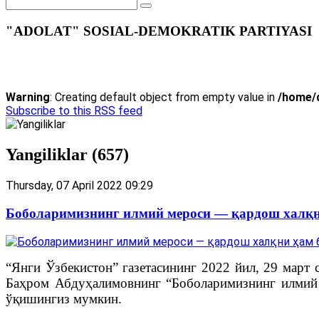
"ADOLAT" SOSIAL-DEMOKRATIK PARTIYASI
Warning
: Creating default object from empty value in
/home/d
Subscribe to this RSS feed
Yangiliklar (657)
Thursday, 07 April 2022 09:29
Боболаримизнинг илмий мероси — қардош халқн
“Янги Ўзбекистон” газетасининг 2022 йил, 29 март 
Баҳром Абдуҳалимовнинг “Боболаримизнинг илмий 
ўқишингиз мумкин.