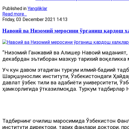
Published in
Yangiliklar
Read more...
Friday, 03 December 2021 14:13
Навоий ва Низомий меросини ўрганиш қардош 
“Низомий Ганжавий ва Алишер Навоий маданият, 
декабрдан эътиборан мазкур тарихий воқеликка
Уч кун давом этадиган туркум илмий-бадиий тад
Шарқшунослик институти, Ўзбекистондаги Ҳайда
давлат ўзбек тили ва адабиёти университети, Ў
ҳамкорлигида ўтказилмоқда. Туркум тадбирлар Н
Тадбирнинг очилиш маросимида Ўзбекистон Фанл
институти директори, тарих фанлари доктори, п