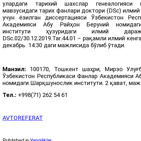
улардаги тарихий шахслар генеалогияси (
мавзусидаги тарих фанлари доктори (DSc) илми
учун ёзилган диссертацияси Ўзбекистон Рес
Академияси Абу Райҳон Беруний номидаг
институти ҳузуридаги илмий дараж
DSc.02/30.12.2019.Tar.44.01 – рақамли илмий кенг
декабрь 14:30 даги мажлисида бўлиб ўтади.
Манзил:
100170, Тошкент шаҳри, Мирзо Улуғбе
Ўзбекистон Республикаси Фанлар Академияси Аб
номидаги Шарқшунослик институти. 2 қават, маж
Тел.:
+998(71) 262 54 61
AVTOREFERAT
Published in
Yangiliklar