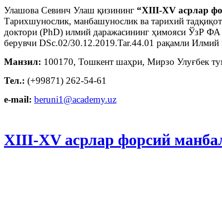
Улашова Севинч Улаш қизининг
“
XIII-XV асрлар ф
Тарихшунослик, манбашунослик ва тарихий тадқиқот 
доктори (PhD) илмий даражасининг ҳимояси ЎзР ФА
берувчи DSc.02/30.12.2019.Tar.44.01 рақамли Илмий 
Манзил:
100170, Тошкент шаҳри, Мирзо Улуғбек тум
Тел.:
(+99871) 262-54-61
e-mail:
beruni1@academy.uz
XIII-XV асрлар форсий манб