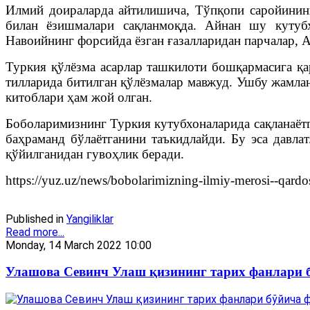
Илмий доираларда айтилишича, Тўпқопи саройинин
билан ёзишмалари сақланмоқда. Айнан шу кутубх
Навоийнинг форсийда ёзган ғазалларидан парчалар,
Туркия қўлёзма асарлар ташкилоти бошқармасига қа
тилларида битилган қўлёзмалар мавжуд. Ушбу жамл
китоблари ҳам жой олган.
Боболаримизнинг Туркия кутубхоналарида сақланаёт
баҳраманд бўлаётганини таъкидлайди. Бу эса давла
қўйилганидан гувоҳлик беради.
https://yuz.uz/news/bobolarimizning-ilmiy-merosi--qar
Published in
Yangiliklar
Read more...
Monday, 14 March 2022 10:00
Улашова Севинч Улаш қизининг тарих фанлари б