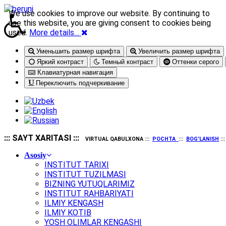
We use cookies to improve our website. By continuing to
use this website, you are giving consent to cookies being
used.
More details…
Уменьшить размер шрифта
Увеличить размер шрифта
Яркий контраст
Темный контраст
Оттенки серого
Клавиатурная навигация
Переключить подчеркивание
::: SAYT XARITASI :::
VIRTUAL QABULXONA :::
POCHTA
:::
BOG'LANISH
::
Asosiy
INSTITUT TARIXI
INSTITUT TUZILMASI
BIZNING YUTUQLARIMIZ
INSTITUT RAHBARIYATI
ILMIY KENGASH
ILMIY KOTIB
YOSH OLIMLAR KENGASHI