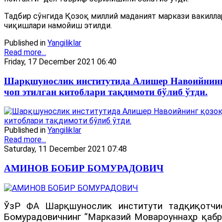
Тадбир сўнгида Қозоқ миллий маданият маркази вакилла
чиқишлари намойиш этилди.
Published in
Yangiliklar
Read more...
Friday, 17 December 2021 06:40
Шарқшунослик институтида Алишер Навоийнинг
чоп этилган китоблари тақдимоти бўлиб ўтди.
Published in
Yangiliklar
Read more...
Saturday, 11 December 2021 07:48
АМИНОВ БОБИР БОМУРАДОВИЧ
ЎзР ФА Шарқшунослик институти тадқиқотчи
Бомурадовичнинг “Марказий Мовароуннаҳр қабр