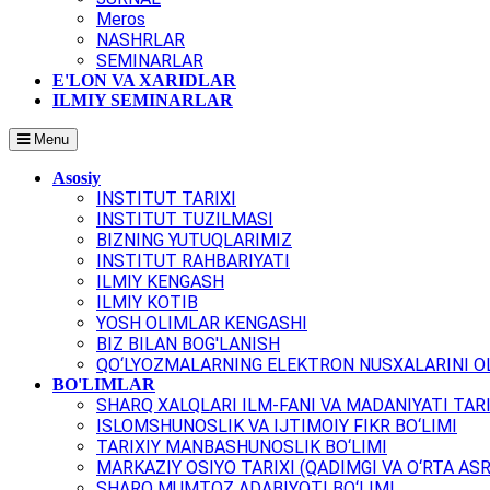
Meros
NASHRLAR
SEMINARLAR
E'LON VA XARIDLAR
ILMIY SEMINARLAR
Menu
Asosiy
INSTITUT TARIXI
INSTITUT TUZILMASI
BIZNING YUTUQLARIMIZ
INSTITUT RAHBARIYATI
ILMIY KENGASH
ILMIY KOTIB
YOSH OLIMLAR KENGASHI
BIZ BILAN BOG'LANISH
QO‘LYOZMALARNING ELEKTRON NUSXALARINI OL
BO'LIMLAR
SHARQ XALQLARI ILM-FANI VA MADANIYATI TARI
ISLOMSHUNOSLIK VA IJTIMOIY FIKR BO‘LIMI
TARIXIY MANBASHUNOSLIK BO‘LIMI
MARKAZIY OSIYO TARIXI (QADIMGI VA O‘RTA ASR
SHARQ MUMTOZ ADABIYOTI BO‘LIMI