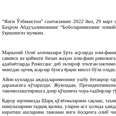
“Янги Ўзбекистон” газетасининг 2022 йил, 29 март 
Баҳром Абдуҳалимовнинг “Боболаримизнинг илмий 
ўқишингиз мумкин.
Марказий Осиё алломалари ўрта асрларда илм-фанни
савияси ва қиймати билан жаҳон илм-фани ривожига
адабиётларда Ренессанс деб эътироф этилган ижтимо
мингдан ортиқ асарлар бунга ёрқин мисол бўла олади.
Айни кунларда аждодларимизнинг ушбу бетакрор тар
даражасига кўтарилди. Жумладан, Президентимизн
такомиллаштиришга доир қўшимча чора-тадбирлар тўғ
Қарор юртимизда Шарқ қўлёзмаларини сақлаш, таъми
намуналарини тадқиқ қилиш, уларни асл ҳолида ҳамд
киритиш ишларини тамоман янги босқичга олиб чи