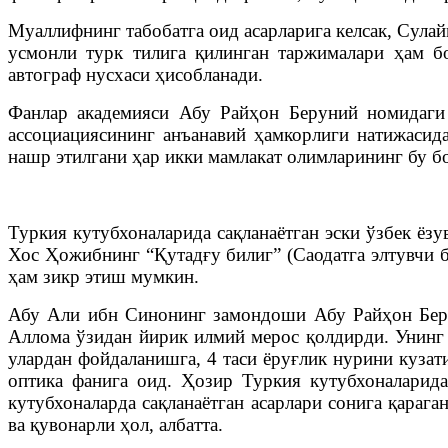
Муаллифнинг табобатга оид асарларига келсак, Сула
усмонли турк тилига қилинган таржималари ҳам б
автограф нусхаси ҳисобланади.
Фанлар академияси Абу Райҳон Беруний номидаги
ассоциациясининг анъанавий ҳамкорлиги натижасид
нашр этилгани ҳар икки мамлакат олимларининг бу б
Туркия кутубхоналарида сақланаётган эски ўзбек ёз
Хос Ҳожибнинг “Қутадғу билиг” (Саодатга элтувчи 
ҳам зикр этиш мумкин.
Абу Али ибн Синонинг замондоши Абу Райҳон Берун
Аллома ўзидан йирик илмий мерос қолдирди. Унинг 1
улардан фойдаланишга, 4 таси ёруғлик нурини кузати
оптика фанига оид. Ҳозир Туркия кутубхоналарид
кутубхоналарда сақланаётган асарлари сонига қараг
ва қувонарли ҳол, албатта.