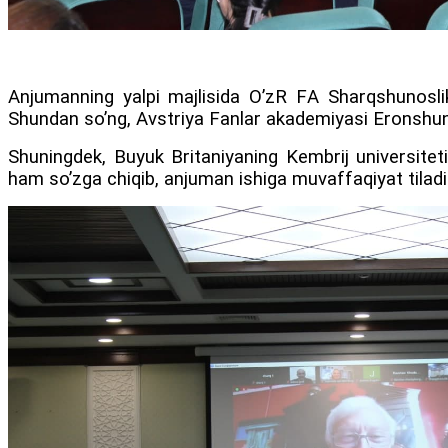
Аnjumanning yalpi majlisida OʼzR FА Sharqshunoslik
Shundan soʼng, Аvstriya Fanlar akademiyasi Eronshunosl
Shuningdek, Buyuk Britaniyaning Kembrij universiteti
ham soʼzga chiqib, anjuman ishiga muvaffaqiyat tiladil