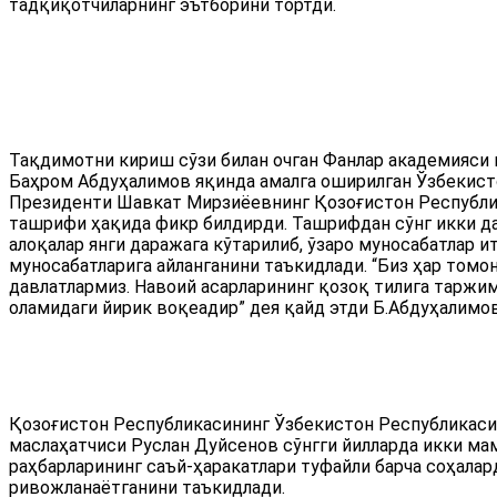
тадқиқотчиларнинг эътборини тортди.
Тақдимотни кириш сўзи билан очган Фанлар академияси
Баҳром Абдуҳалимов яқинда амалга оширилган Ўзбекист
Президенти Шавкат Мирзиёевнинг Қозоғистон Республи
ташрифи ҳақида фикр билдирди. Ташрифдан сўнг икки д
алоқалар янги даражага кўтарилиб, ўзаро муносабатлар 
муносабатларига айланганини таъкидлади. “Биз ҳар томо
давлатлармиз. Навоий асарларининг қозоқ тилига таржи
оламидаги йирик воқеадир” дея қайд этди Б.Абдуҳалимов
Қозоғистон Республикасининг Ўзбекистон Республикаси
маслаҳатчиси Руслан Дуйсенов сўнгги йилларда икки ма
раҳбарларининг саъй-ҳаракатлари туфайли барча соҳалар
ривожланаётганини таъкидлади.