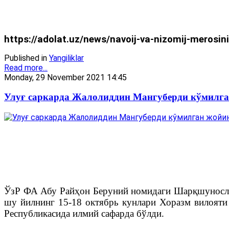
https://adolat.uz/news/navoij-va-nizomij-merosi
Published in
Yangiliklar
Read more...
Monday, 29 November 2021 14:45
Улуғ саркарда Жалолиддин Мангуберди кўмилга
ЎзР ФА Абу Райҳон Беруний номидаги Шарқшуносли
шу йилнинг 15-18 октябрь кунлари Хоразм вилояти 
Республикасида илмий сафарда бўлди.