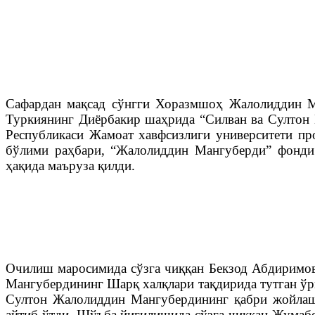
Сафардан мақсад сўнгги Хоразмшоҳ Жалолиддин М
Туркиянинг Диёрбакир шаҳрида “Силван ва Султон
Республикаси Жамоат хавфсизлиги университети п
бўлими раҳбари, “Жалолиддин Мангуберди” фонди
ҳақида маъруза қилди.
Очилиш маросимида сўзга чиққан Бекзод Абдиримов 
Мангубердининг Шарқ халқлари тақдирида тутган ўр
Султон Жалолиддин Мангубердининг қабри жойлашг
айтиб ўтди. Шўъба йиғилишида сўзга чиққан Жумаб