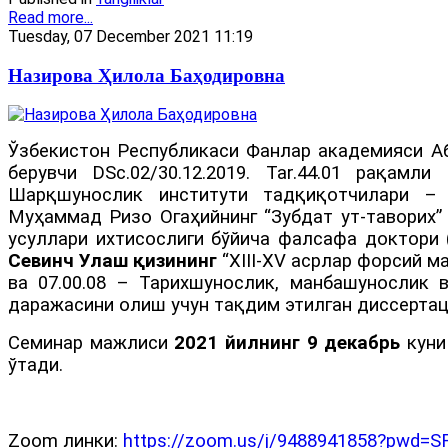
Read more...
Tuesday, 07 December 2021 11:19
Назирова Ҳилола Баҳодировна
Ўзбекистон Республикаси Фанлар академияси А
берувчи DSc.02/30.12.2019. Tar.44.01 рақа
Шарқшунослик институти тадқиқотчилари 
Муҳаммад Ризо Огаҳийнинг “Зубдат ут-таворих” 
усуллари ихтисослиги бўйича фалсафа доктори
Севинч Улаш қизининг
“XIII-XV асрлар форсий 
ва 07.00.08 – Тарихшунослик, манбашунослик 
даражасини олиш учун тақдим этилган диссертац
Семинар мажлиси
2021 йилнинг 9 декабрь
куни
ўтади.
Zoom линки:
https://zoom.us/j/9488941858?pw