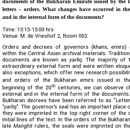
documents of the Bukharan Emirate issued by the l
letters – orders. What changes have occurred in the 
and in the internal form of the documents?
Time: 13:15-15:00 hrs
Venue: M. de Vrieshof 2, Room 002
Orders and decrees of governors (khans, emirs) 
within the Central Asian archival materials. Tradition
documents are known as
yarliq
. The majority of
extraordinary external form and were written eloque
also exceptions, which offer new research possibilit
and orders of the Bukharan emirs issued in th
th
beginning of the 20
centuries, we can observe c
external and in the internal form of the documents.
Bukharan decrees have been referred to as "Letter
"
yarliq
". The governor’s seal has an important place 
they were imprinted in the top right corner of the
initial lines of the text. In the orders of the
Bukharan
late
Manghit
rulers, the seals were imprinted on th