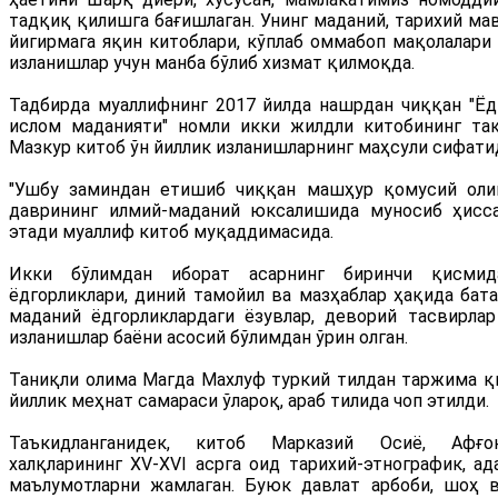
тадқиқ қилишга бағишлаган. Унинг маданий, тарихий ма
йигирмага яқин китоблари, кўплаб оммабоп мақолалари 
изланишлар учун манба бўлиб хизмат қилмоқда.
Тадбирда муаллифнинг 2017 йилда нашрдан чиққан "Ёд
ислом маданияти" номли икки жилдли китобининг тақ
Мазкур китоб ўн йиллик изланишларнинг маҳсули сифатид
"Ушбу заминдан етишиб чиққан машҳур қомусий ол
даврининг илмий-маданий юксалишида муносиб ҳисса
этади муаллиф китоб муқаддимасида.
Икки бўлимдан иборат асарнинг биринчи қисмид
ёдгорликлари, диний тамойил ва мазҳаблар ҳақида бата
маданий ёдгорликлардаги ёзувлар, деворий тасвирла
изланишлар баёни асосий бўлимдан ўрин олган.
Таниқли олима Магда Махлуф туркий тилдан таржима қи
йиллик меҳнат самараси ўлароқ, араб тилида чоп этилди.
Таъкидланганидек, китоб Марказий Осиё, Афғон
халқларининг XV-XVI асрга оид тарихий-этнографик, ад
маълумотларни жамлаган. Буюк давлат арбоби, шоҳ 