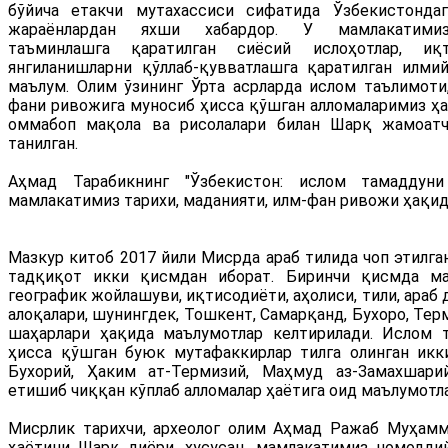
бўйича етакчи мутахассиси сифатида Ўзбекистонда
жараёнлардан яхши хабардор. У мамлакатимиз
таъминлашга қаратилган сиёсий ислоҳотлар, иқ
янгиланишларни қўллаб-қувватлашга қаратилган илми
маълум. Олим ўзининг Ўрта асрларда ислом таълимоти
фани ривожига муносиб ҳисса қўшган алломаларимиз ҳа
оммабоп мақола ва рисолалари билан Шарқ жамоатч
танилган.
Аҳмад Тарабикнинг "Ўзбекистон: ислом тамаддуни
мамлакатимиз тарихи, маданияти, илм-фан ривожи ҳақид
Мазкур китоб 2017 йили Мисрда араб тилида чоп этилга
тадқиқот икки қисмдан иборат. Биринчи қисмда ма
географик жойлашуви, иқтисодиёти, аҳолиси, тили, араб 
алоқалари, шунингдек, Тошкент, Самарқанд, Бухоро, Тер
шаҳарлари ҳақида маълумотлар келтирилади. Ислом 
ҳисса қўшган буюк мутафаккирлар тилга олинган ик
Бухорий, Ҳаким ат-Термизий, Маҳмуд аз-Замахшар
етишиб чиққан кўплаб алломалар ҳаётига оид маълумотла
Мисрлик тарихчи, археолог олим Аҳмад Ражаб Муҳамм
ҳаётини Шарқ диёри, хусусан, мамлакатимиз номодди