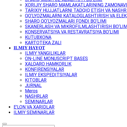
XORIJIY SHARQ MAMLAKATLARINING ZAMONAVI
TARIXIY HUJJATLARNI TADQIQ ETISH VA NASHR 
QO‘LYOZMALARNI KATALOGLASHTIRISH VA ELEK
SHARQ QO‘LYOZMALARI FONDI BO‘LIMI
SKANERLASH VA MIKROFILMLASHTIRISH BO‘LIM
KONSERVATSIYA VA RESTAVRATSIYA BO‘LIMI
KUTUBXONA
KARTOTEKA ZALI
ILMIY HAYOT
ILMIY YANGILIKLAR
ON-LINE MONUSCRIPT BASES
XALQARO HAMKORLIK
KONFIRENSIYALAR
ILMIY EKSPEDITSIYALAR
KITOBLAR
JURNAL
Meros
NASHRLAR
SEMINARLAR
E'LON VA XARIDLAR
ILMIY SEMINARLAR