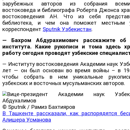
зарубежных авторов из собрания всеми
востоковеда и библиографа Роберта Джонса хра
востоковедения АН. Что из себя представ
библиотека, и чем она поможет местным 
корреспондент
Sputnik Узбекистан
.
— Бахром Абдурахимович расскажите об 
института. Какие рукописи и тома здесь хр
работу сегодня проводят узбекские специалис
— Институту востоковедения Академии наук Узб
лет — он был основан во время войны – в 194
чтобы собрать в нем уникальные рукопис
узбекских и восточных мусульманских авторов.
© Sputnik / Рамиз Бахтияров
В Ташкенте рассказали, как распорядятся бе
Алишера Усманова