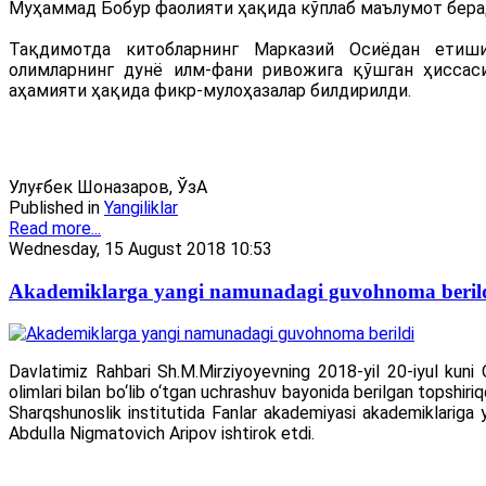
Муҳаммад Бобур фаолияти ҳақида кўплаб маълумот бера
Тақдимотда китобларнинг Марказий Осиёдан етиш
олимларнинг дунё илм-фани ривожига қўшган ҳиссас
аҳамияти ҳақида фикр-мулоҳазалар билдирилди.
Улуғбек Шоназаров, ЎзА
Published in
Yangiliklar
Read more...
Wednesday, 15 August 2018 10:53
Akademiklarga yangi namunadagi guvohnoma beril
Davlatimiz Rahbari Sh.M.Mirziyoyevning 2018-yil 20-iyul kuni 
olimlari bilan bo‘lib o‘tgan uchrashuv bayonida berilgan topsh
Sharqshunoslik institutida Fanlar akademiyasi akademiklariga 
Abdulla Nigmatovich Aripov ishtirok etdi.