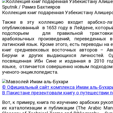
Sputnik / Рамиз Бахтияров
Коллекция книг подаренная Узбекистану Алише
Также в эту коллекцию входит арабско-лат
опубликованный в 1653 году в Лейдене, которы
подспорьем для правильной трактовки
арабоязычных произведений, переведенных 
латинский язык. Кроме этого, есть переводы на 
книг средневековых восточных авторов – Ави
Беруни и других выдающихся личностей. Од
посвященная Ибн Сине и изданная в 2010 го
языке, отличается совершенно новым подходом 
ученого-энциклопедиста.
© Официальный сайт комплекса Имам аль-Бухар
В Пакистане презентовали книгу о путешествии 
Вот, к примеру, книга по изучению арабских руко
их каталогизации и публикации (The Arabic Manu