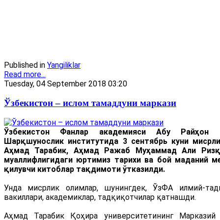
Published in
Yangiliklar
Read more...
Tuesday, 04 September 2018 03:20
Ўзбекистон – ислом тамаддуни маркази
Ўзбекистон Фанлар академияси Абу Райҳон Б
Шарқшунослик институтида 3 сентябрь куни мисрл
Аҳмад Тарабик, Аҳмад Ражаб Муҳаммад Али Ризқ
муаллифлигидаги юртимиз тарихи ва бой маданий м
қилувчи китоблар тақдимоти ўтказилди.
Унда мисрлик олимлар, шунингдек, ЎзФА илмий-тад
вакиллари, академиклар, тадқиқотчилар қатнашди.
Аҳмад Тарабик Қоҳира университетининг Марказий