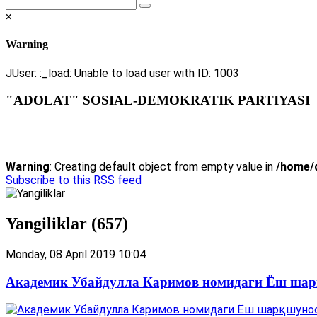
×
Warning
JUser: :_load: Unable to load user with ID: 1003
"ADOLAT" SOSIAL-DEMOKRATIK PARTIYASI
Warning
: Creating default object from empty value in
/home/d
Subscribe to this RSS feed
Yangiliklar (657)
Monday, 08 April 2019 10:04
Академик Убайдулла Каримов номидаги Ёш шар