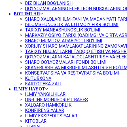
BIZ BILAN BOG'LANISH
QO‘LYOZMALARNING ELEKTRON NUSXALARINI OL
BO'LIMLAR
SHARQ XALQLARI ILM-FANI VA MADANIYATI TARI
ISLOMSHUNOSLIK VA IJTIMOIY FIKR BO‘LIMI
TARIXIY MANBASHUNOSLIK BO‘LIMI
MARKAZIY OSIYO TARIXI (QADIMGI VA O‘RTA ASR
SHARQ MUMTOZ ADABIYOTI BO‘LIMI
XORIJIY SHARQ MAMLAKATLARINING ZAMONAVI
TARIXIY HUJJATLARNI TADQIQ ETISH VA NASHR 
QO‘LYOZMALARNI KATALOGLASHTIRISH VA ELEK
SHARQ QO‘LYOZMALARI FONDI BO‘LIMI
SKANERLASH VA MIKROFILMLASHTIRISH BO‘LIM
KONSERVATSIYA VA RESTAVRATSIYA BO‘LIMI
KUTUBXONA
KARTOTEKA ZALI
ILMIY HAYOT
ILMIY YANGILIKLAR
ON-LINE MONUSCRIPT BASES
XALQARO HAMKORLIK
KONFIRENSIYALAR
ILMIY EKSPEDITSIYALAR
KITOBLAR
JURNAL