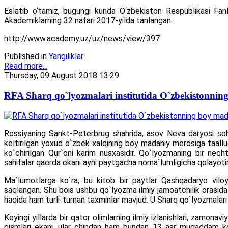
Eslatib o‘tamiz, bugungi kunda O‘zbekiston Respublikasi Fanla
Akademiklarning 32 nafari 2017-yilda tanlangan.
http://www.academy.uz/uz/news/view/397
Published in
Yangiliklar
Read more...
Thursday, 09 August 2018 13:29
RFA Sharq qo`lyozmalari institutida O`zbekistonnin
Rossiyaning Sankt-Peterbrug shahrida, asov Neva daryosi sohi
keltirilgan yoxud o`zbek xalqining boy madaniy merosiga taalluql
ko`chirilgan Qur`oni karim nusxasidir. Qo`lyozmaning bir ne
sahifalar qaerda ekani ayni paytgacha noma`lumligicha qolayoti
Ma`lumotlarga ko`ra, bu kitob bir paytlar Qashqadaryo viloy
saqlangan. Shu bois ushbu qo`lyozma ilmiy jamoatchilik orasida 
haqida ham turli-tuman taxminlar mavjud. U Sharq qo`lyozmalari ins
Keyingi yillarda bir qator olimlarning ilmiy izlanishlari, zamon
qismlari ekani, ular chindan ham bundan 13 asr muqaddam ko`c