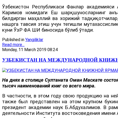
Ўзбекистон Республикаси Фанлар академияси 
Каримов номидаги Ёш шарқшуносларнинг анъа
билдирган маҳаллий ва хорижий тадқиқотчилард
нашрга тавсия этиш учун тегишли мутахассислик
куни ЎзР ФА ШИ биносида бўлиб ўтади.
Published in
Yangiliklar
Read more...
Monday, 11 March 2019 08:24
УЗБЕКИСТАН НА МЕЖДУНАРОДНОЙ КНИЖН
На днях в столице Султаната Оман Маскате состо
тысяч наименований книг со всего мира.
В частности, в этом году свою продукцию на не
также был представлен на этом крупном букин
президент академии наук Б.Абдухалимов. В рам
деятельности Института востоковедения имени А