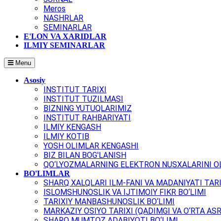
Meros
NASHRLAR
SEMINARLAR
E'LON VA XARIDLAR
ILMIY SEMINARLAR
Menu
Asosiy
INSTITUT TARIXI
INSTITUT TUZILMASI
BIZNING YUTUQLARIMIZ
INSTITUT RAHBARIYATI
ILMIY KENGASH
ILMIY KOTIB
YOSH OLIMLAR KENGASHI
BIZ BILAN BOG'LANISH
QO‘LYOZMALARNING ELEKTRON NUSXALARINI OL
BO'LIMLAR
SHARQ XALQLARI ILM-FANI VA MADANIYATI TARI
ISLOMSHUNOSLIK VA IJTIMOIY FIKR BO‘LIMI
TARIXIY MANBASHUNOSLIK BO‘LIMI
MARKAZIY OSIYO TARIXI (QADIMGI VA O‘RTA ASR
SHARQ MUMTOZ ADABIYOTI BO‘LIMI