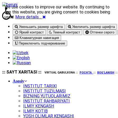
We use cookies to improve our website. By continuing to
use this website, you are giving consent to cookies being
used.
More details…
Уменьшить размер шрифта
Увеличить размер шрифта
Яркий контраст
Темный контраст
Оттенки серого
Клавиатурная навигация
Переключить подчеркивание
::: SAYT XARITASI :::
VIRTUAL QABULXONA :::
POCHTA
:::
BOG'LANISH
::
Asosiy
INSTITUT TARIXI
INSTITUT TUZILMASI
BIZNING YUTUQLARIMIZ
INSTITUT RAHBARIYATI
ILMIY KENGASH
ILMIY KOTIB
YOSH OLIMLAR KENGASHI