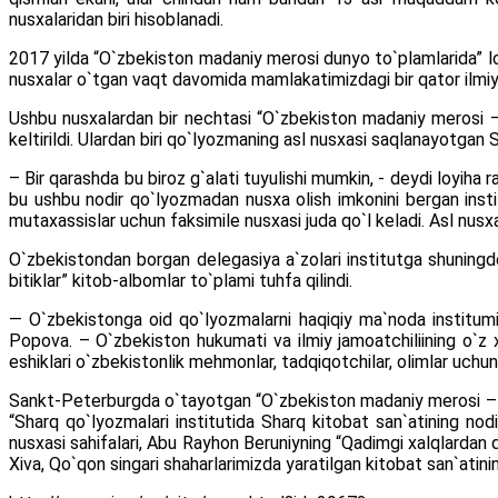
nusxalaridan biri hisoblanadi.
2017 yilda “O`zbekiston madaniy merosi dunyo to`plamlarida” loy
nusxalar o`tgan vaqt davomida mamlakatimizdagi bir qator ilmiy 
Ushbu nusxalardan bir nechtasi “O`zbekiston madaniy merosi –
keltirildi. Ulardan biri qo`lyozmaning asl nusxasi saqlanayotgan S
– Bir qarashda bu biroz g`alati tuyulishi mumkin, - deydi loyiha 
bu ushbu nodir qo`lyozmadan nusxa olish imkonini bergan insti
mutaxassislar uchun faksimile nusxasi juda qo`l keladi. Asl nusxa 
O`zbekistondan borgan delegasiya a`zolari institutga shuningde
bitiklar” kitob-albomlar to`plami tuhfa qilindi.
— O`zbekistonga oid qo`lyozmalarni haqiqiy ma`noda institumiz
Popova. – O`zbekiston hukumati va ilmiy jamoatchiliining o`z x
eshiklari o`zbekistonlik mehmonlar, tadqiqotchilar, olimlar uchu
Sankt-Peterburgda o`tayotgan “O`zbekiston madaniy merosi – xa
“Sharq qo`lyozmalari institutida Sharq kitobat san`atining nodi
nusxasi sahifalari, Abu Rayhon Beruniyning “Qadimgi xalqlardan qol
Xiva, Qo`qon singari shaharlarimizda yaratilgan kitobat san`atini