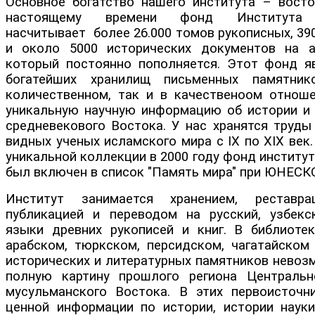
Основное богатство нашего института – восто
настоящему времени фонд Института в
насчитывает более 26.000 томов рукописных, 39
и около 5000 исторических документов на а
который постоянно пополняется. Этот фонд я
богатейших хранилищ письменных памятни
количественном, так и в качественоом отнош
уникальную научную информацию об истории и 
средневекового Востока. У нас хранятся труды
видных ученых исламского мира с IX по XIX век
уникальной коллекции в 2000 году фонд институ
был включен в список "Память мира" при ЮНЕСК
Институт занимается хранением, реставрац
публикацией и переводом на русский, узбекс
языки древних рукописей и книг. В библиоте
арабском, тюркском, персидском, чагатайском 
исторических и литературных памятников невоз
полную картину прошлого региона Центральн
мусульманского Востока. В этих первоисточн
ценной информации по истории, истории науки