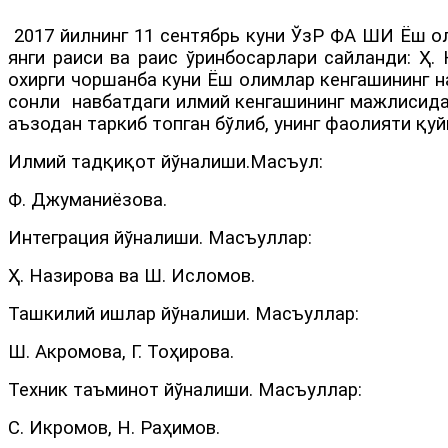
2017 йилнинг 11 сентябрь куни ЎзР ФА ШИ Ёш о
янги раиси ва раис ўринбосарлари сайланди: Ҳ.
охирги чоршанба куни Ёш олимлар кенгашининг н
сонли навбатдаги илмий кенгашининг мажлисида
аъзодан таркиб топган бўлиб, унинг фаолияти қуй
Илмий тадқиқот йўналиши.
Масъул:
Ф. Джуманиёзова.
Интеграция йўналиши. Масъуллар:
Ҳ. Назирова ва Ш. Исломов.
Ташкилий ишлар йўналиши. Масъуллар:
Ш. Акромова, Г. Тоҳирова.
Техник таъминот йўналиши. Масъуллар:
С. Икромов, Н. Раҳимов.