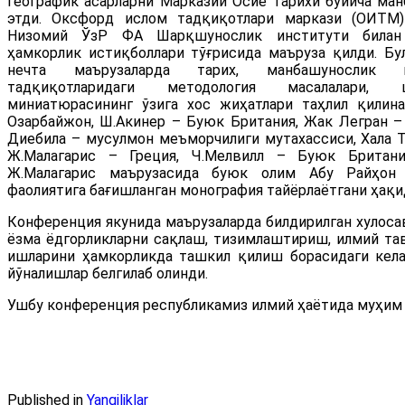
географик асарларни Марказий Осиё тарихи бўйича ма
этди. Оксфорд ислом тадқиқотлари маркази (ОИТМ
Низомий ЎзР ФА Шарқшунослик институти билан
ҳамкорлик истиқболлари тўғрисида маъруза қилди. Бу
нечта маърузаларда тарих, манбашунослик 
тадқиқотларидаги методология масалалари, 
миниатюрасининг ўзига хос жиҳатлари таҳлил қилин
Озарбайжон, Ш.Акинер – Буюк Британия, Жак Легран 
Диебила – мусулмон меъморчилиги мутахассиси, Хала Т
Ж.Малагарис – Греция, Ч.Мелвилл – Буюк Британи
Ж.Малагарис маърузасида буюк олим Абу Райҳон
фаолиятига бағишланган монография тайёрлаётгани ҳақи
Конференция якунида маърузаларда билдирилган хулоса
ёзма ёдгорликларни сақлаш, тизимлаштириш, илмий т
ишларини ҳамкорликда ташкил қилиш борасидаги кела
йўналишлар белгилаб олинди.
Ушбу конференция республикамиз илмий ҳаётида муҳим 
Published in
Yangiliklar