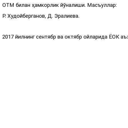
ОТМ билан ҳамкорлик йўналиши. Масъуллар:
Р. Худойберганов, Д. Эралиева.
2017 йилнинг сентябр ва октябр ойларида ЁОК а