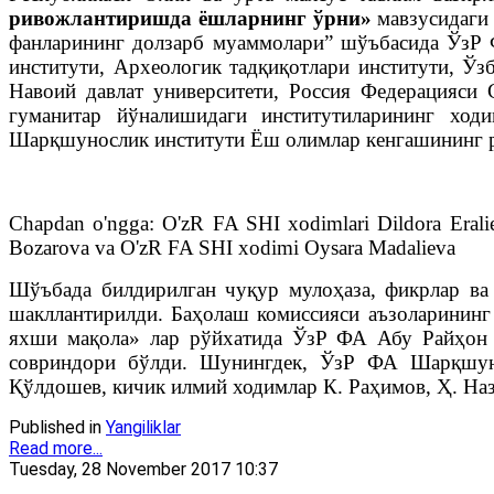
ривожлантиришда ёшларнинг ўрни»
мавзусидаги
фанларининг долзарб муаммолари” шўъбасида ЎзР 
институти, Археологик тадқиқотлари институти, Ўз
Навоий давлат университети, Россия Федерацияси
гуманитар йўналишидаги институтиларининг хо
Шарқшунослик институти Ёш олимлар кенгашининг ра
Chapdan o'ngga: O'zR FA SHI xodimlari Dildora Eraliev
Bozarova va O'zR FA SHI xodimi Oysara Madalieva
Шўъбада билдирилган чуқур мулоҳаза, фикрлар ва
шакллантирилди. Баҳолаш комиссияси аъзоларининг
яхши мақола» лар рўйхатида ЎзР ФА Абу Райҳон 
совриндори бўлди. Шунингдек, ЎзР ФА Шарқшунос
Қўлдошев, кичик илмий ходимлар К. Раҳимов, Ҳ. Наз
Published in
Yangiliklar
Read more...
Tuesday, 28 November 2017 10:37