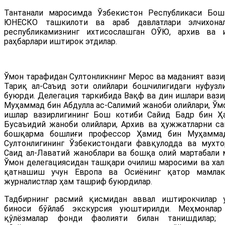
Тантанали маросимда Ўзбекистон Республикаси Бош 
ЮНЕСКО ташкилоти ва араб давлатлари элчихонала
республикамизнинг ихтисослашган ОЎЮ, архив ва 
раҳбарлари иштирок этдилар.
Ўмон тарафидан Султонликнинг Мерос ва маданият вази
Тариқ ал-Саъид зоти олийлари бошчилигидаги нуфузл
буюрди. Делегация таркибида Вақф ва дин ишлари вази
Муҳаммад бин Абдулла ас-Салимий жаноби олийлари, Ўм
ишлар вазирлигининг Бош котиби Сайид Бадр бин Ҳ
Бусаъидий жаноби олийлари, Архив ва ҳужжатларни с
бошқарма бошлиғи профессор Ҳамид бин Муҳаммад
Султонлигининг Ўзбекистондаги фавқулодда ва мухт
Саид ал-Лаватий жаноблари ва бошқа олий мартабали 
Ўмон делегациясидан ташқари очилиш маросими ва ха
қатнашиш учун Европа ва Осиёнинг қатор мамлак
журналистлар ҳам ташриф буюрдилар.
Тадбирнинг расмий қисмидан аввал иштирокчилар 
биноси бўйлаб экскурсия уюштирилди. Меҳмонлар
қўлёзмалар фонди фаолияти билан танишдилар; 