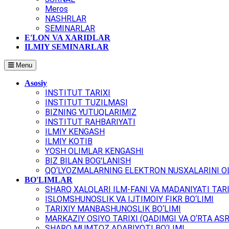
Meros
NASHRLAR
SEMINARLAR
E'LON VA XARIDLAR
ILMIY SEMINARLAR
Menu
Asosiy
INSTITUT TARIXI
INSTITUT TUZILMASI
BIZNING YUTUQLARIMIZ
INSTITUT RAHBARIYATI
ILMIY KENGASH
ILMIY KOTIB
YOSH OLIMLAR KENGASHI
BIZ BILAN BOG'LANISH
QO‘LYOZMALARNING ELEKTRON NUSXALARINI OL
BO'LIMLAR
SHARQ XALQLARI ILM-FANI VA MADANIYATI TARI
ISLOMSHUNOSLIK VA IJTIMOIY FIKR BO‘LIMI
TARIXIY MANBASHUNOSLIK BO‘LIMI
MARKAZIY OSIYO TARIXI (QADIMGI VA O‘RTA ASR
SHARQ MUMTOZ ADABIYOTI BO‘LIMI