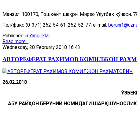
Манзил: 100170, Тошкент шаҳри, Мирзо Улуғбек кўчаси, 79
Тел/факс (0-371) 262-54-61, 262-52-77; e-mail:
beruni1@uzne
Published in
Yangiliklar
Read more...
Wednesday, 28 February 2018 16:43
АВТОРЕФЕРАТ РАҲИМОВ КОМИЛЖОН РАҲ
26.02.2018
ЎЗБЕК
АБУ РАЙҲОН БЕРУНИЙ НОМИДАГИ
ШАРҚШУНОСЛИК И