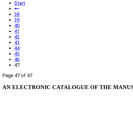
Start
38
39
40
41
42
43
44
45
46
47
Page 47 of 47
AN ELECTRONIC CATALOGUE OF THE MANUSC