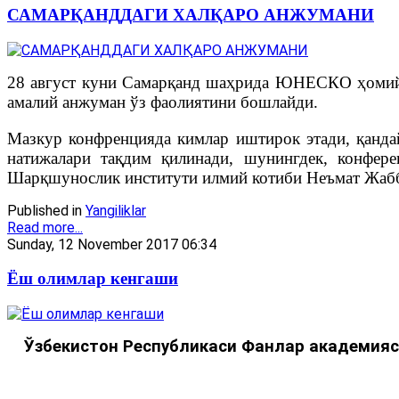
САМАРҚАНДДАГИ ХАЛҚАРО АНЖУМАНИ
28 август куни Самарқанд шаҳрида ЮНЕСКО ҳомийл
амалий анжуман ўз фаолиятини бошлайди.
Мазкур конфренцияда кимлар иштирок этади, қанда
натижалари тақдим қилинади, шунингдек, конфер
Шарқшунослик институти илмий котиби Неъмат Жабб
Published in
Yangiliklar
Read more...
Sunday, 12 November 2017 06:34
Ёш олимлар кенгаши
Ўзбекистон Республикаси Фанлар академия