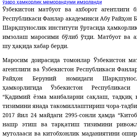
Ўзбекистон матбуот ва ахборот агентлиги б
Республикаси Фанлар академияси Абу Райҳон 
Шарқшунослик институти ўртасида ҳамкорли
имзолаш маросими бўлиб ўтди. Матбуот ва а
шу ҳақида хабар берди.
Маросим доирасида томонлар Ўзбекистон мат
агентлиги ва Ўзбекистон Республикаси Фанла
Райҳон Беруний номидаги Шарқшунос
ҳамкорлигида Ўзбекистон Республикаси 
“Қадимий ёзма манбаларни сақлаш, тадқиқ 
тизимини янада такомиллаштириш чора-тадби
2017 йил 24 майдаги 2995-сонли ҳамда “Кито
нашр этиш ва тарқатиш тизимини ривожл
мутолааси ва китобхонлик маданиятини ошир