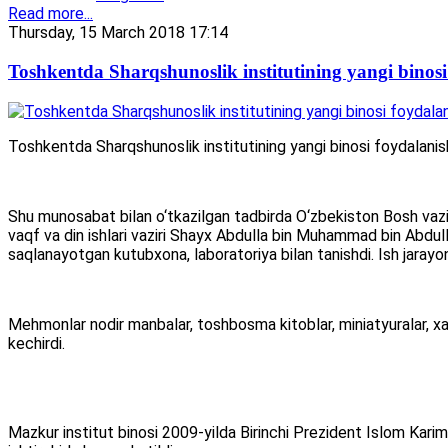
Read more...
Thursday, 15 March 2018 17:14
Toshkentda Sharqshunoslik institutining yangi binosi
Toshkentda Sharqshunoslik institutining yangi binosi foydalanis
Shu munosabat bilan o‘tkazilgan tadbirda O‘zbekiston Bosh vazi
vaqf va din ishlari vaziri Shayx Abdulla bin Muhammad bin Abdulla
saqlanayotgan kutubxona, laboratoriya bilan tanishdi. Ish jarayonl
Mehmonlar nodir manbalar, toshbosma kitoblar, miniatyuralar, xatt
kechirdi.
Mazkur institut binosi 2009-yilda Birinchi Prezident Islom Kari