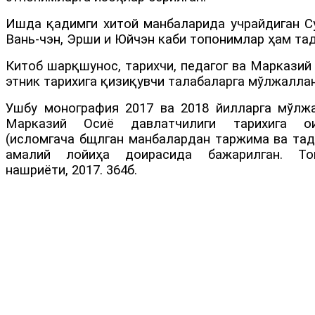
Ишда қадимги хитой манбаларида учрайдиган Су
Вань-чэн, Эрши и Юйчэн каби топонимлар ҳам тад
Китоб шарқшунос, тарихчи, педагог ва Марказий
этник тарихига қизиқувчи талабаларга мўлжаллан
Ушбу монография 2017 ва 2018 йилларга мўлжа
Марказий Осиё давлатчилиги тарихига о
(исломгача бщлган манбалардан таржима ва тад
амалий лойиҳа доирасида бажарилган. То
нашриёти, 2017. 364б.