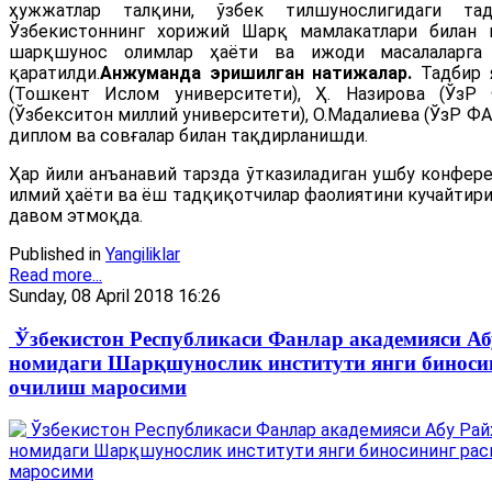
ҳужжатлар талқини, ўзбек тилшунослигидаги тад
Ўзбекистоннинг хорижий Шарқ мамлакатлари билан м
шарқшунос олимлар ҳаёти ва ижоди масалаларга
қаратилди.
Анжуманда эришилган натижалар.
Тадбир я
(Тошкент Ислом университети), Ҳ. Назирова (ЎзР
(Ўзбекситон миллий университети), О.Мадалиева (ЎзР ФАШ
диплом ва совғалар билан тақдирланишди.
Ҳар йили анъанавий тарзда ўтказиладиган ушбу конфер
илмий ҳаёти ва ёш тадқиқотчилар фаолиятини кучайтир
давом этмоқда.
Published in
Yangiliklar
Read more...
Sunday, 08 April 2018 16:26
Ўзбекистон Республикаси Фанлар академияси Аб
номидаги Шарқшунослик институти янги биноси
очилиш маросими