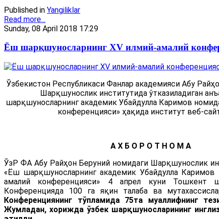
Published in
Yangiliklar
Read more...
Sunday, 08 April 2018 17:29
Ёш шарқшуносларнинг ХV илмий-амалий конфе
Ўзбекистон Республикаси Фанлар академияси Абу Райҳ
Шарқшунослик институтида ўтказиладиган анъ
шарқшуносларнинг академик Убайдулла Каримов номида
конференцияси» ҳақида институт веб-сайт
А Х Б О Р О Т Н О М А
ЎзР ФА Абу Райҳон Беруний номидаги Шарқшунослик и
«Ёш шарқшуносларнинг академик Убайдулла Каримов 
амалий конференцияси» 4 апрел куни Тошкент ш
Конференцияда 100 га яқин талаба ва мутахассисл
Конференциянинг тўпламида 75та муаллифнинг тез
Жумладан, хорижда ўзбек шарқшуносларининг инглиз
этилди.