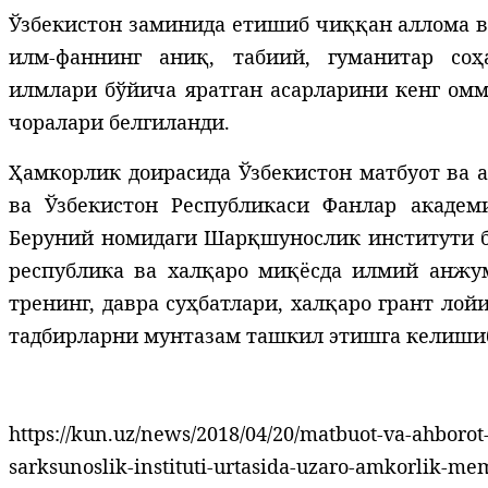
Ўзбекистон заминида етишиб чиққан аллома 
илм-фаннинг аниқ, табиий, гуманитар со
илмлари бўйича яратган асарларини кенг ом
чоралари белгиланди.
Ҳамкорлик доирасида Ўзбекистон матбуот ва а
ва Ўзбекистон Республикаси Фанлар академ
Беруний номидаги Шарқшунослик институти б
республика ва халқаро миқёсда илмий анжум
тренинг, давра суҳбатлари, халқаро грант лой
тадбирларни мунтазам ташкил этишга келиши
https://kun.uz/news/2018/04/20/matbuot-va-ahborot
sarksunoslik-instituti-urtasida-uzaro-amkorlik-m