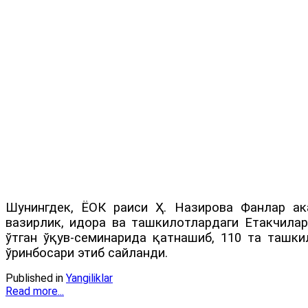
Шунингдек, ЁОК раиси Ҳ. Назирова Фанлар а
вазирлик, идора ва ташкилотлардаги Етакчилар
ўтган ўқув-семинарида қатнашиб, 110 та ташк
ўринбосари этиб сайланди.
Published in
Yangiliklar
Read more...