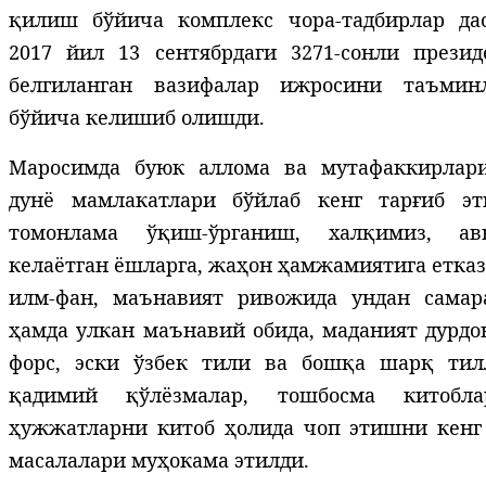
қилиш бўйича комплекс чора-тадбирлар дас
2017 йил 13 сентябрдаги 3271-сонли презид
белгиланган вазифалар ижросини таъмин
бўйича келишиб олишди.
Маросимда буюк аллома ва мутафаккирлар
дунё мамлакатлари бўйлаб кенг тарғиб э
томонлама ўқиш-ўрганиш, халқимиз, авв
келаётган ёшларга, жаҳон ҳамжамиятига етка
илм-фан, маънавият ривожида ундан сама
ҳамда улкан маънавий обида, маданият дурдон
форс, эски ўзбек тили ва бошқа шарқ тил
қадимий қўлёзмалар, тошбосма китобл
ҳужжатларни китоб ҳолида чоп этишни кен
масалалари муҳокама этилди.