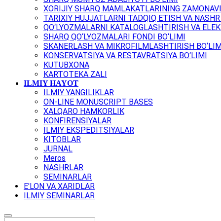
XORIJIY SHARQ MAMLAKATLARINING ZAMONAVI
TARIXIY HUJJATLARNI TADQIQ ETISH VA NASHR 
QO‘LYOZMALARNI KATALOGLASHTIRISH VA ELEK
SHARQ QO‘LYOZMALARI FONDI BO‘LIMI
SKANERLASH VA MIKROFILMLASHTIRISH BO‘LIM
KONSERVATSIYA VA RESTAVRATSIYA BO‘LIMI
KUTUBXONA
KARTOTEKA ZALI
ILMIY HAYOT
ILMIY YANGILIKLAR
ON-LINE MONUSCRIPT BASES
XALQARO HAMKORLIK
KONFIRENSIYALAR
ILMIY EKSPEDITSIYALAR
KITOBLAR
JURNAL
Meros
NASHRLAR
SEMINARLAR
E'LON VA XARIDLAR
ILMIY SEMINARLAR