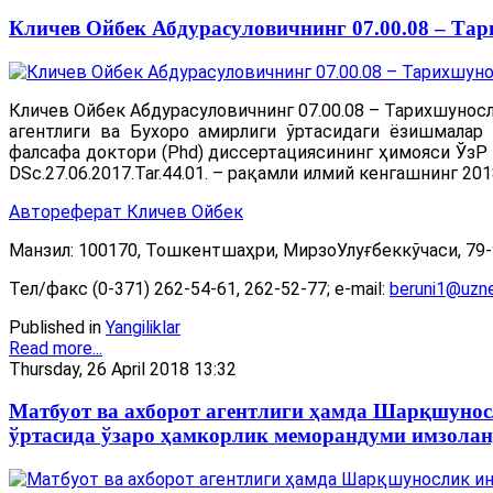
Кличев Ойбек Абдурасуловичнинг 07.00.08 – Та
Кличев Ойбек Абдурасуловичнинг 07.00.08 – Тарихшунос
агентлиги ва Бухоро амирлиги ўртасидаги ёзишмалар
фалсафа доктори (Phd) диссертациясининг ҳимояси ЎзР
DSc.27.06.2017.Tar.44.01. – рақамли илмий кенгашнинг 20
Автореферат Кличев Ойбек
Манзил: 100170, Тошкентшаҳри, МирзоУлуғбеккўчаси, 79-
Тел/факс (0-371) 262-54-61, 262-52-77; e-mail:
beruni1@uzne
Published in
Yangiliklar
Read more...
Thursday, 26 April 2018 13:32
Матбуот ва ахборот агентлиги ҳамда Шарқшунос
ўртасида ўзаро ҳамкорлик меморандуми имзола