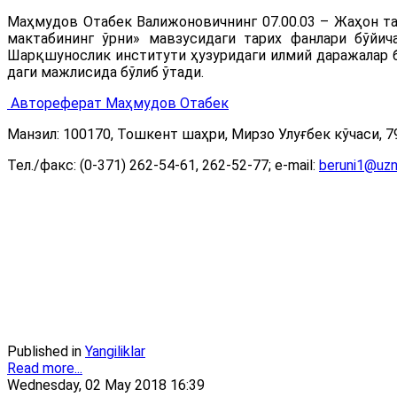
Маҳмудов Отабек Валижоновичнинг 07.00.03 – Жаҳон т
мактабининг ўрни» мавзусидаги тарих фанлари бўйи
Шарқшунослик институти ҳузуридаги илмий даражалар бер
даги мажлисида бўлиб ўтади.
Автореферат Маҳмудов Отабек
Манзил: 100170, Тошкент шаҳри, Мирзо Улуғбек кўчаси, 79
Тел./факс: (0-371) 262-54-61, 262-52-77; e-mail:
beruni1@uzn
Published in
Yangiliklar
Read more...
Wednesday, 02 May 2018 16:39