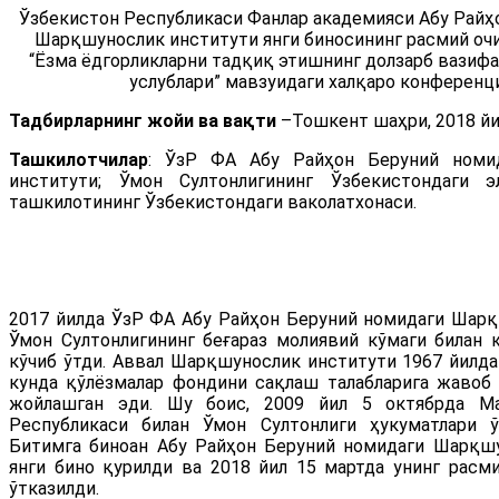
Ўзбекистон Республикаси Фанлар академияси Абу Райҳ
Шарқшунослик институти янги биносининг расмий оч
“Ёзма ёдгорликларни тадқиқ этишнинг долзарб вазифа
услублари” мавзуидаги халқаро конференц
Тадбирларнинг жойи ва вақти
–Тошкент шаҳри, 2018 йил
Ташкилотчилар
: ЎзР ФА Абу Райҳон Беруний номи
институти; Ўмон Султонлигининг Ўзбекистондаги 
ташкилотининг Ўзбекистондаги ваколатхонаси.
2017 йилда ЎзР ФА Абу Райҳон Беруний номидаги Шар
Ўмон Султонлигининг беғараз молиявий кўмаги билан қ
кўчиб ўтди. Аввал Шарқшунослик институти 1967 йилда 
кунда қўлёзмалар фондини сақлаш талабларига жавоб
жойлашган эди. Шу боис, 2009 йил 5 октябрда Ма
Республикаси билан Ўмон Султонлиги ҳукуматлари ў
Битимга биноан Абу Райҳон Беруний номидаги Шарқшу
янги бино қурилди ва 2018 йил 15 мартда унинг рас
ўтказилди.