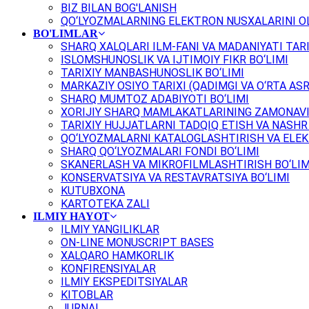
BIZ BILAN BOG'LANISH
QO‘LYOZMALARNING ELEKTRON NUSXALARINI OL
BO'LIMLAR
SHARQ XALQLARI ILM-FANI VA MADANIYATI TARI
ISLOMSHUNOSLIK VA IJTIMOIY FIKR BO‘LIMI
TARIXIY MANBASHUNOSLIK BO‘LIMI
MARKAZIY OSIYO TARIXI (QADIMGI VA O‘RTA ASR
SHARQ MUMTOZ ADABIYOTI BO‘LIMI
XORIJIY SHARQ MAMLAKATLARINING ZAMONAVI
TARIXIY HUJJATLARNI TADQIQ ETISH VA NASHR 
QO‘LYOZMALARNI KATALOGLASHTIRISH VA ELEK
SHARQ QO‘LYOZMALARI FONDI BO‘LIMI
SKANERLASH VA MIKROFILMLASHTIRISH BO‘LIM
KONSERVATSIYA VA RESTAVRATSIYA BO‘LIMI
KUTUBXONA
KARTOTEKA ZALI
ILMIY HAYOT
ILMIY YANGILIKLAR
ON-LINE MONUSCRIPT BASES
XALQARO HAMKORLIK
KONFIRENSIYALAR
ILMIY EKSPEDITSIYALAR
KITOBLAR
JURNAL