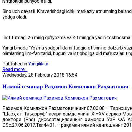
ishtirokida bunyod etildi.
Bino uch qavatli. Kiraverishdagi ichki markaziy atriumning balan
yodga oladi.
Institutdagi 26 ming qo‘lyozma va 40 mingga yaqin toshbosma to‘
Yangi binoda “Yozma yodgorliklarni tadqiq etishning dolzarb vazi
olimlarning ilm-fan tarixi, buguni va istiqboliga oid ma’ruzalari tin
Published in
Yangiliklar
Read more...
Wednesday, 28 February 2018 16:54
Илмий семинар Раҳимов Комилжон Раҳматович
Раҳимов Комилжон Раҳматовичнинг 07.00.08 – Тарихшуно
“Шарҳ ат-Таъарруф” асари ҳамда унинг XI–XV асрлар Мо
доктори (Phd) диссертациясининг ҳимояси ЎзР ФА А
DSc.27.06.2017.Tar.44.01. – рақамли илмий кенгашнинг 20