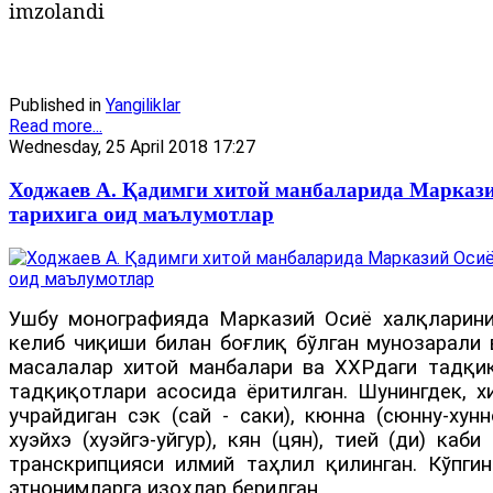
imzolandi
Published in
Yangiliklar
Read more...
Wednesday, 25 April 2018 17:27
Ходжаев А. Қадимги хитой манбаларида Маркази
тарихига оид маълумотлар
Ушбу монографияда Марказий Осиё халқларинин
келиб чиқиши билан боғлиқ бўлган мунозарали 
масалалар хитой манбалари ва ХХРдаги тадқиқ
тадқиқотлари асосида ёритилган. Шунингдек, х
учрайдиган сэк (сай - саки), кюнна (сюнну-хуннов
хуэйхэ (хуэйгэ-уйгур), кян (цян), тией (ди) каб
транскрипцияси илмий таҳлил қилинган. Кўпгин
этнонимларга изоҳлар берилган.