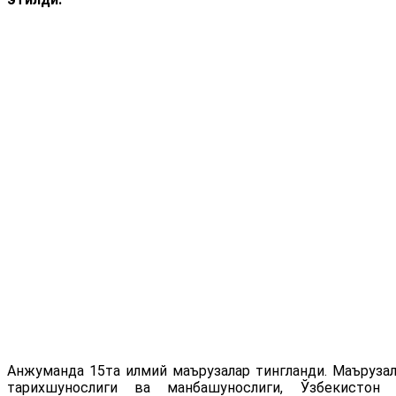
Анжуманда 15та илмий маърузалар тингланди. Маъруза
тарихшунослиги ва манбашунослиги, Ўзбекистон 