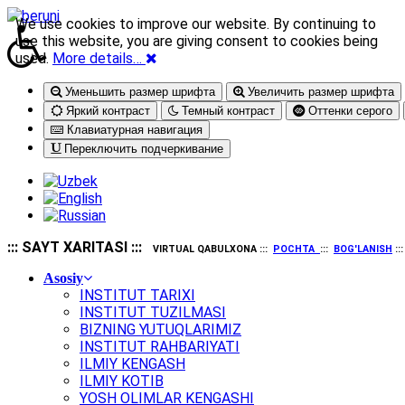
We use cookies to improve our website. By continuing to
use this website, you are giving consent to cookies being
used.
More details…
Уменьшить размер шрифта
Увеличить размер шрифта
Яркий контраст
Темный контраст
Оттенки серого
Клавиатурная навигация
Переключить подчеркивание
::: SAYT XARITASI :::
VIRTUAL QABULXONA :::
POCHTA
:::
BOG'LANISH
::
Asosiy
INSTITUT TARIXI
INSTITUT TUZILMASI
BIZNING YUTUQLARIMIZ
INSTITUT RAHBARIYATI
ILMIY KENGASH
ILMIY KOTIB
YOSH OLIMLAR KENGASHI