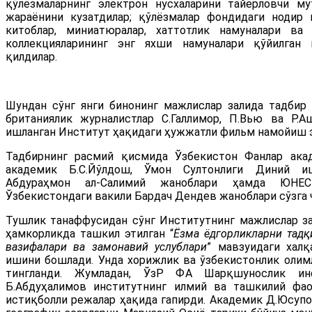
қўлёзмаларнинг электрон нусхаларини тайёрловчи му
жараёнини кузатдилар; қўлёзмалар фондидаги нодир 
китоблар, миниатюралар, хаттотлик намуналари ва
коллекцияларининг энг яхши намуналари қўйилган
қилдилар.
Шундан сўнг янги бинонинг мажлислар залида тадбир
британиялик журналистлар С.Галлимор, П.Вью ва Р.А
ишланган Институт ҳақидаги ҳужжатли фильм намойиш 
Тадбирнинг расмий қисмида Ўзбекистон Фанлар ака
академик Б.С.Йўлдош, Ўмон Султонлиги Диний и
Абдураҳмон ал-Салимий жаноблари ҳамда ЮНЕС
Ўзбекистондаги вакили Бардач Дендев жаноблари сўзга 
Тушлик танаффусидан сўнг Институтнинг мажлислар з
ҳамкорликда ташкил этилган “
Ёзма ёдгорликларни тадқ
вазифалари ва замонавий услублари
” мавзуидаги хал
ишини бошлади. Унда хорижлик ва ўзбекистонлик олим
тингланди. Жумладан, ЎзР ФА Шарқшунослик инс
Б.Абдуҳалимов институтнинг илмий ва ташкилий фао
истиқболли режалар ҳақида гапирди. Академик Д.Юсупов