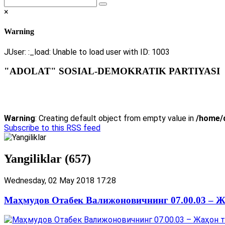
×
Warning
JUser: :_load: Unable to load user with ID: 1003
"ADOLAT" SOSIAL-DEMOKRATIK PARTIYASI
Warning
: Creating default object from empty value in
/home/d
Subscribe to this RSS feed
Yangiliklar (657)
Wednesday, 02 May 2018 17:28
Маҳмудов Отабек Валижоновичнинг 07.00.03 – Ж