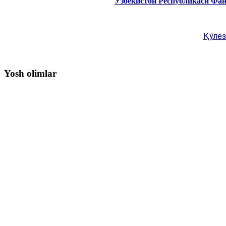
Ўзбекистон Республикаси Фа
Қўлёз
Yosh olimlar