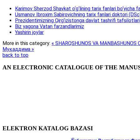
Karimov Sherzod Shavkat o‘g‘lining tarix fanlari bo‘yicha fa
Usmanov Ibroxim Sabirovichning tarix fanlari doktori (DSc)d
Prezidentimizning Qirg‘izistonga davlat tashrifi tafsilotlari
Biz yagona Vatan farzandlarimiz
Yashirin joylar
More in this category:
« SHARQSHUNOS VA MANBASHUNOS OL
Муқаддима »
back to top
AN ELECTRONIC CATALOGUE OF THE MANUSC
ELEKTRON KATALOG BAZASI