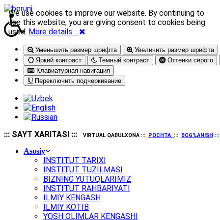
We use cookies to improve our website. By continuing to
use this website, you are giving consent to cookies being
used.
More details…
Уменьшить размер шрифта
Увеличить размер шрифта
Яркий контраст
Темный контраст
Оттенки серого
Клавиатурная навигация
Переключить подчеркивание
::: SAYT XARITASI :::
VIRTUAL QABULXONA :::
POCHTA
:::
BOG'LANISH
::
Asosiy
INSTITUT TARIXI
INSTITUT TUZILMASI
BIZNING YUTUQLARIMIZ
INSTITUT RAHBARIYATI
ILMIY KENGASH
ILMIY KOTIB
YOSH OLIMLAR KENGASHI