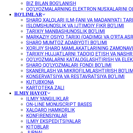
BIZ BILAN BOG'LANISH
QO‘LYOZMALARNING ELEKTRON NUSXALARINI OL
BO'LIMLAR
SHARQ XALQLARI ILM-FANI VA MADANIYATI TARI
ISLOMSHUNOSLIK VA IJTIMOIY FIKR BO‘LIMI
TARIXIY MANBASHUNOSLIK BO‘LIMI
MARKAZIY OSIYO TARIXI (QADIMGI VA O‘RTA ASR
SHARQ MUMTOZ ADABIYOTI BO‘LIMI
XORIJIY SHARQ MAMLAKATLARINING ZAMONAVI
TARIXIY HUJJATLARNI TADQIQ ETISH VA NASHR 
QO‘LYOZMALARNI KATALOGLASHTIRISH VA ELEK
SHARQ QO‘LYOZMALARI FONDI BO‘LIMI
SKANERLASH VA MIKROFILMLASHTIRISH BO‘LIM
KONSERVATSIYA VA RESTAVRATSIYA BO‘LIMI
KUTUBXONA
KARTOTEKA ZALI
ILMIY HAYOT
ILMIY YANGILIKLAR
ON-LINE MONUSCRIPT BASES
XALQARO HAMKORLIK
KONFIRENSIYALAR
ILMIY EKSPEDITSIYALAR
KITOBLAR
JURNAL