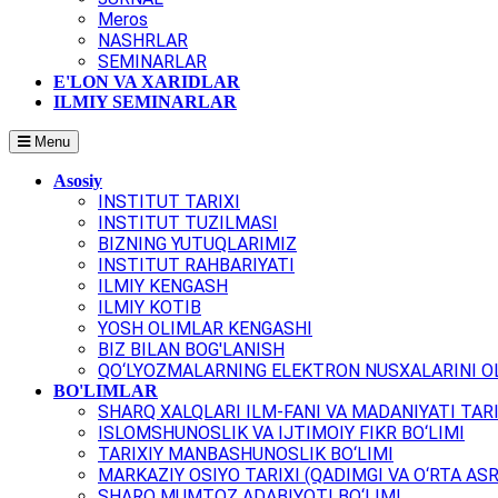
Meros
NASHRLAR
SEMINARLAR
E'LON VA XARIDLAR
ILMIY SEMINARLAR
Menu
Asosiy
INSTITUT TARIXI
INSTITUT TUZILMASI
BIZNING YUTUQLARIMIZ
INSTITUT RAHBARIYATI
ILMIY KENGASH
ILMIY KOTIB
YOSH OLIMLAR KENGASHI
BIZ BILAN BOG'LANISH
QO‘LYOZMALARNING ELEKTRON NUSXALARINI OL
BO'LIMLAR
SHARQ XALQLARI ILM-FANI VA MADANIYATI TARI
ISLOMSHUNOSLIK VA IJTIMOIY FIKR BO‘LIMI
TARIXIY MANBASHUNOSLIK BO‘LIMI
MARKAZIY OSIYO TARIXI (QADIMGI VA O‘RTA ASR
SHARQ MUMTOZ ADABIYOTI BO‘LIMI