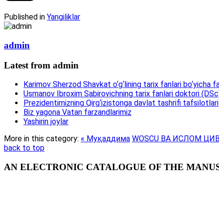
Published in
Yangiliklar
admin
Latest from admin
Karimov Sherzod Shavkat o‘g‘lining tarix fanlari bo‘yicha fa
Usmanov Ibroxim Sabirovichning tarix fanlari doktori (DSc)d
Prezidentimizning Qirg‘izistonga davlat tashrifi tafsilotlari
Biz yagona Vatan farzandlarimiz
Yashirin joylar
More in this category:
« Муқаддима
WOSCU ВА ИСЛОМ ЦИ
back to top
AN ELECTRONIC CATALOGUE OF THE MANUSC