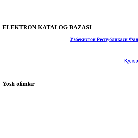
ELEKTRON KATALOG BAZASI
Ўзбекистон Республикаси Фа
Қўлёз
Yosh olimlar