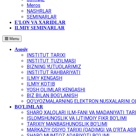
Meros
NASHRLAR
SEMINARLAR
E'LON VA XARIDLAR
ILMIY SEMINARLAR
Menu
Asosiy
INSTITUT TARIXI
INSTITUT TUZILMASI
BIZNING YUTUQLARIMIZ
INSTITUT RAHBARIYATI
ILMIY KENGASH
ILMIY KOTIB
YOSH OLIMLAR KENGASHI
BIZ BILAN BOG'LANISH
QO‘LYOZMALARNING ELEKTRON NUSXALARINI OL
BO'LIMLAR
SHARQ XALQLARI ILM-FANI VA MADANIYATI TARI
ISLOMSHUNOSLIK VA IJTIMOIY FIKR BO‘LIMI
TARIXIY MANBASHUNOSLIK BO‘LIMI
MARKAZIY OSIYO TARIXI (QADIMGI VA O‘RTA ASR
SHARQ MUMTOZ ADABIYOTI BO‘LIMI