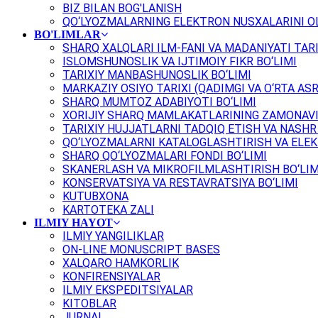
BIZ BILAN BOG'LANISH
QO‘LYOZMALARNING ELEKTRON NUSXALARINI OL
BO'LIMLAR
SHARQ XALQLARI ILM-FANI VA MADANIYATI TARI
ISLOMSHUNOSLIK VA IJTIMOIY FIKR BO‘LIMI
TARIXIY MANBASHUNOSLIK BO‘LIMI
MARKAZIY OSIYO TARIXI (QADIMGI VA O‘RTA ASR
SHARQ MUMTOZ ADABIYOTI BO‘LIMI
XORIJIY SHARQ MAMLAKATLARINING ZAMONAVI
TARIXIY HUJJATLARNI TADQIQ ETISH VA NASHR 
QO‘LYOZMALARNI KATALOGLASHTIRISH VA ELEK
SHARQ QO‘LYOZMALARI FONDI BO‘LIMI
SKANERLASH VA MIKROFILMLASHTIRISH BO‘LIM
KONSERVATSIYA VA RESTAVRATSIYA BO‘LIMI
KUTUBXONA
KARTOTEKA ZALI
ILMIY HAYOT
ILMIY YANGILIKLAR
ON-LINE MONUSCRIPT BASES
XALQARO HAMKORLIK
KONFIRENSIYALAR
ILMIY EKSPEDITSIYALAR
KITOBLAR
JURNAL