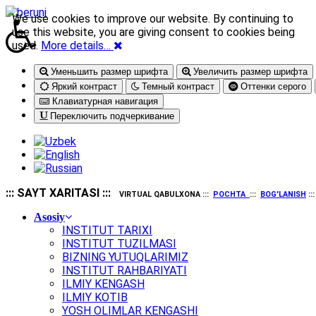
We use cookies to improve our website. By continuing to
use this website, you are giving consent to cookies being
used.
More details…
Уменьшить размер шрифта
Увеличить размер шрифта
Яркий контраст
Темный контраст
Оттенки серого
Клавиатурная навигация
Переключить подчеркивание
::: SAYT XARITASI :::
VIRTUAL QABULXONA :::
POCHTA
:::
BOG'LANISH
::
Asosiy
INSTITUT TARIXI
INSTITUT TUZILMASI
BIZNING YUTUQLARIMIZ
INSTITUT RAHBARIYATI
ILMIY KENGASH
ILMIY KOTIB
YOSH OLIMLAR KENGASHI