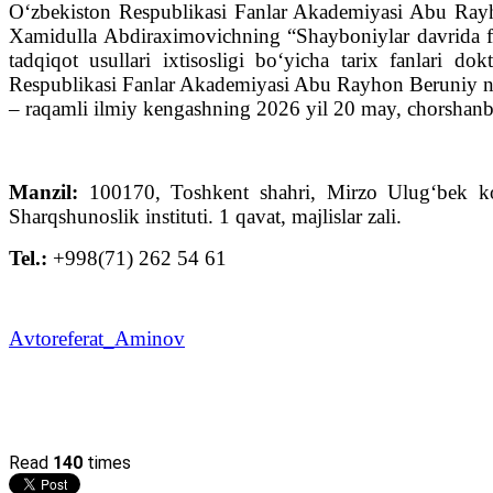
O‘zbekiston Respublikasi Fanlar Akademiyasi Abu Rayho
Xamidulla Abdiraximovichning “Shayboniylar davrida fi
tadqiqot usullari ixtisosligi bo‘yicha tarix fanlari d
Respublikasi Fanlar Akademiyasi Abu Rayhon Beruniy nom
– raqamli ilmiy kengashning 2026 yil 20 may, chorshanba
Manzil:
100170, Toshkent shahri, Mirzo Ulug‘bek k
Sharqshunoslik instituti. 1 qavat, majlislar zali.
Tel.:
+998(71) 262 54 61
Аvtoreferat_Aminov
Read
140
times