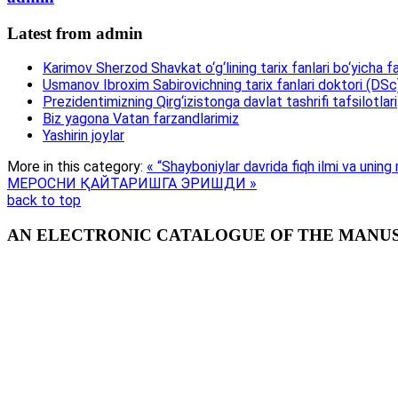
Latest from admin
Karimov Sherzod Shavkat o‘g‘lining tarix fanlari bo‘yicha fa
Usmanov Ibroxim Sabirovichning tarix fanlari doktori (DSc)d
Prezidentimizning Qirg‘izistonga davlat tashrifi tafsilotlari
Biz yagona Vatan farzandlarimiz
Yashirin joylar
More in this category:
« “Shayboniylar davrida fiqh ilmi va uning
МЕРОСНИ ҚАЙТАРИШГА ЭРИШДИ »
back to top
AN ELECTRONIC CATALOGUE OF THE MANUSC