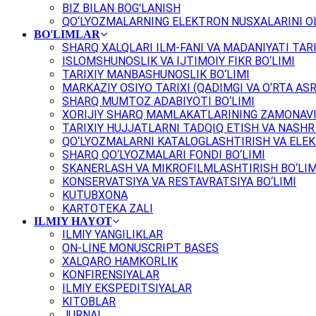
BIZ BILAN BOG'LANISH
QO‘LYOZMALARNING ELEKTRON NUSXALARINI OL
BO'LIMLAR
SHARQ XALQLARI ILM-FANI VA MADANIYATI TARI
ISLOMSHUNOSLIK VA IJTIMOIY FIKR BO‘LIMI
TARIXIY MANBASHUNOSLIK BO‘LIMI
MARKAZIY OSIYO TARIXI (QADIMGI VA O‘RTA ASR
SHARQ MUMTOZ ADABIYOTI BO‘LIMI
XORIJIY SHARQ MAMLAKATLARINING ZAMONAVI
TARIXIY HUJJATLARNI TADQIQ ETISH VA NASHR 
QO‘LYOZMALARNI KATALOGLASHTIRISH VA ELEK
SHARQ QO‘LYOZMALARI FONDI BO‘LIMI
SKANERLASH VA MIKROFILMLASHTIRISH BO‘LIM
KONSERVATSIYA VA RESTAVRATSIYA BO‘LIMI
KUTUBXONA
KARTOTEKA ZALI
ILMIY HAYOT
ILMIY YANGILIKLAR
ON-LINE MONUSCRIPT BASES
XALQARO HAMKORLIK
KONFIRENSIYALAR
ILMIY EKSPEDITSIYALAR
KITOBLAR
JURNAL