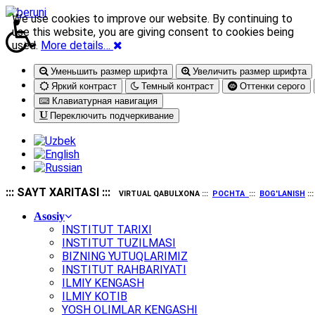
We use cookies to improve our website. By continuing to
use this website, you are giving consent to cookies being
used.
More details…
Уменьшить размер шрифта
Увеличить размер шрифта
Яркий контраст
Темный контраст
Оттенки серого
Клавиатурная навигация
Переключить подчеркивание
::: SAYT XARITASI :::
VIRTUAL QABULXONA :::
POCHTA
:::
BOG'LANISH
::
Asosiy
INSTITUT TARIXI
INSTITUT TUZILMASI
BIZNING YUTUQLARIMIZ
INSTITUT RAHBARIYATI
ILMIY KENGASH
ILMIY KOTIB
YOSH OLIMLAR KENGASHI