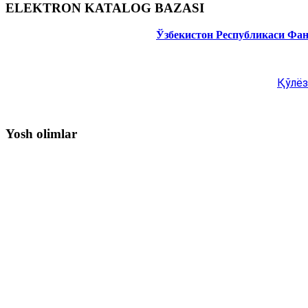
ELEKTRON KATALOG BAZASI
Ўзбекистон Республикаси Фа
Қўлёз
Yosh olimlar