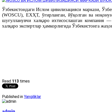
Ўзбекистондаги Ислом цивилизацияси маркази, Ўзб
(WOSCU), ЕХҲТ, ўғирланган, йўқолган ва ноқонун
шуғулланувчи халқаро ихтисослашган компания — Ar
халқаро экспертлар ҳамкорлигида Ўзбекистонга жаҳон
Read
113
times
Published in
Yangiliklar
admin