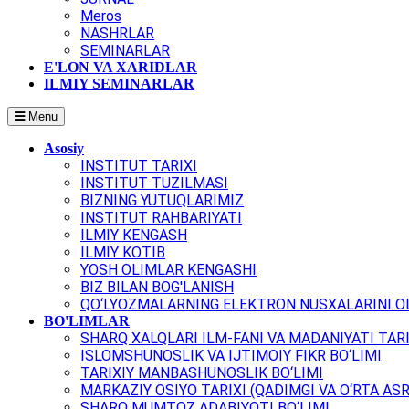
Meros
NASHRLAR
SEMINARLAR
E'LON VA XARIDLAR
ILMIY SEMINARLAR
Menu
Asosiy
INSTITUT TARIXI
INSTITUT TUZILMASI
BIZNING YUTUQLARIMIZ
INSTITUT RAHBARIYATI
ILMIY KENGASH
ILMIY KOTIB
YOSH OLIMLAR KENGASHI
BIZ BILAN BOG'LANISH
QO‘LYOZMALARNING ELEKTRON NUSXALARINI OL
BO'LIMLAR
SHARQ XALQLARI ILM-FANI VA MADANIYATI TARI
ISLOMSHUNOSLIK VA IJTIMOIY FIKR BO‘LIMI
TARIXIY MANBASHUNOSLIK BO‘LIMI
MARKAZIY OSIYO TARIXI (QADIMGI VA O‘RTA ASR
SHARQ MUMTOZ ADABIYOTI BO‘LIMI