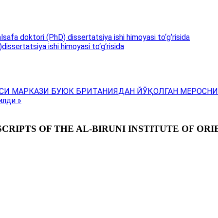
lsafa doktori (PhD) dissertatsiya ishi himoyasi to‘g‘risida
issertatsiya ishi himoyasi to‘g‘risida
ЯСИ МАРКАЗИ БУЮК БРИТАНИЯДАН ЙЎҚОЛГАН МЕРОСН
илди »
RIPTS OF THE AL-BIRUNI INSTITUTE OF ORI