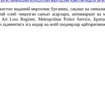
екистон маданий меросини ўрганиш, сақлаш ва омма
ий олиб чиқилган санъат асарлари, антиквариат ва
t Loss Register, Metropolitan Police Service, Бри
 аҳамиятига эга нодир ва ноёб шедеврлар қайтарилмоқ