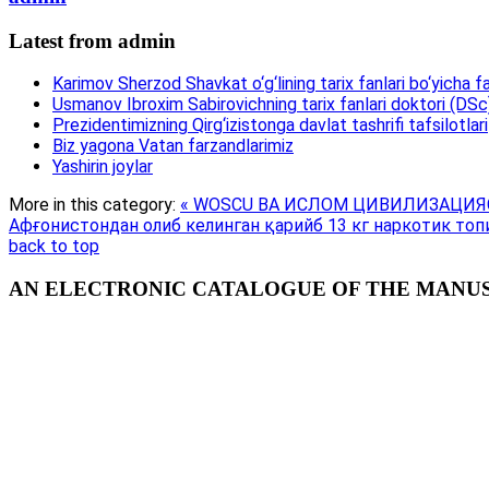
Latest from admin
Karimov Sherzod Shavkat o‘g‘lining tarix fanlari bo‘yicha fa
Usmanov Ibroxim Sabirovichning tarix fanlari doktori (DSc)d
Prezidentimizning Qirg‘izistonga davlat tashrifi tafsilotlari
Biz yagona Vatan farzandlarimiz
Yashirin joylar
More in this category:
« WOSCU ВА ИСЛОМ ЦИВИЛИЗАЦИ
Афғонистондан олиб келинган қарийб 13 кг наркотик топ
back to top
AN ELECTRONIC CATALOGUE OF THE MANUSC