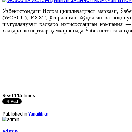
Ўзбекистондаги Ислом цивилизацияси маркази, Ўзб
(WOSCU), ЕХҲТ, ўғирланган, йўқолган ва ноқонун
шуғулланувчи халқаро ихтисослашган компания — Ar
халқаро экспертлар ҳамкорлигида Ўзбекистонга жаҳон
Read
115
times
Published in
Yangiliklar
admin