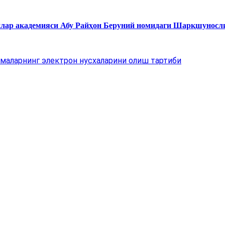
нлар академияси Абу Райҳон Беруний номидаги Шарқшуносл
маларнинг электрон нусхаларини олиш тартиби