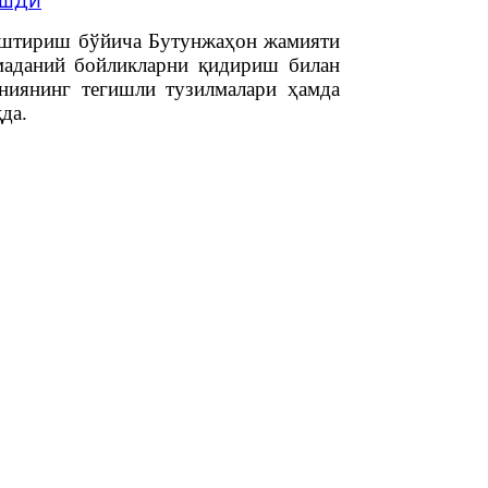
лаштириш бўйича Бутунжаҳон жамияти
 маданий бойликларни қидириш билан
таниянинг тегишли тузилмалари ҳамда
да.