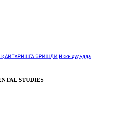
И ҚАЙТАРИШГА ЭРИШДИ
Икки ҳудудда
ENTAL STUDIES