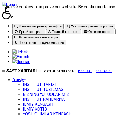
We use cookies to improve our website. By continuing to use 
Уменьшить размер шрифта
Увеличить размер шрифта
Яркий контраст
Темный контраст
Оттенки серого
Клавиатурная навигация
Переключить подчеркивание
::: SAYT XARITASI :::
VIRTUAL QABULXONA :::
POCHTA
:::
BOG'LANISH
::
Asosiy
INSTITUT TARIXI
INSTITUT TUZILMASI
BIZNING YUTUQLARIMIZ
INSTITUT RAHBARIYATI
ILMIY KENGASH
ILMIY KOTIB
YOSH OLIMLAR KENGASHI