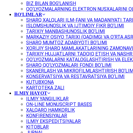
BIZ BILAN BOG'LANISH
QO‘LYOZMALARNING ELEKTRON NUSXALARINI OL
BO'LIMLAR
SHARQ XALQLARI ILM-FANI VA MADANIYATI TARI
ISLOMSHUNOSLIK VA IJTIMOIY FIKR BO‘LIMI
TARIXIY MANBASHUNOSLIK BO‘LIMI
MARKAZIY OSIYO TARIXI (QADIMGI VA O‘RTA ASR
SHARQ MUMTOZ ADABIYOTI BO‘LIMI
XORIJIY SHARQ MAMLAKATLARINING ZAMONAVI
TARIXIY HUJJATLARNI TADQIQ ETISH VA NASHR 
QO‘LYOZMALARNI KATALOGLASHTIRISH VA ELEK
SHARQ QO‘LYOZMALARI FONDI BO‘LIMI
SKANERLASH VA MIKROFILMLASHTIRISH BO‘LIM
KONSERVATSIYA VA RESTAVRATSIYA BO‘LIMI
KUTUBXONA
KARTOTEKA ZALI
ILMIY HAYOT
ILMIY YANGILIKLAR
ON-LINE MONUSCRIPT BASES
XALQARO HAMKORLIK
KONFIRENSIYALAR
ILMIY EKSPEDITSIYALAR
KITOBLAR
JURNAL