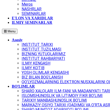
Meros
NASHRLAR
SEMINARLAR
E'LON VA XARIDLAR
ILMIY SEMINARLAR
Menu
Asosiy
INSTITUT TARIXI
INSTITUT TUZILMASI
BIZNING YUTUQLARIMIZ
INSTITUT RAHBARIYATI
ILMIY KENGASH
ILMIY KOTIB
YOSH OLIMLAR KENGASHI
BIZ BILAN BOG'LANISH
QO‘LYOZMALARNING ELEKTRON NUSXALARINI OL
BO'LIMLAR
SHARQ XALQLARI ILM-FANI VA MADANIYATI TARI
ISLOMSHUNOSLIK VA IJTIMOIY FIKR BO‘LIMI
TARIXIY MANBASHUNOSLIK BO‘LIMI
MARKAZIY OSIYO TARIXI (QADIMGI VA O‘RTA ASR
SHARQ MUMTOZ ADABIYOTI BO‘LIMI