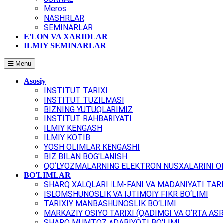
Meros
NASHRLAR
SEMINARLAR
E'LON VA XARIDLAR
ILMIY SEMINARLAR
Menu
Asosiy
INSTITUT TARIXI
INSTITUT TUZILMASI
BIZNING YUTUQLARIMIZ
INSTITUT RAHBARIYATI
ILMIY KENGASH
ILMIY KOTIB
YOSH OLIMLAR KENGASHI
BIZ BILAN BOG'LANISH
QO‘LYOZMALARNING ELEKTRON NUSXALARINI OL
BO'LIMLAR
SHARQ XALQLARI ILM-FANI VA MADANIYATI TARI
ISLOMSHUNOSLIK VA IJTIMOIY FIKR BO‘LIMI
TARIXIY MANBASHUNOSLIK BO‘LIMI
MARKAZIY OSIYO TARIXI (QADIMGI VA O‘RTA ASR
SHARQ MUMTOZ ADABIYOTI BO‘LIMI