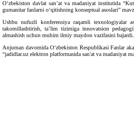
O‘zbekiston davlat san’at va madaniyat institutida “Kut
gumanitar fanlarni o‘qitishning konseptual asoslari” mavz
Ushbu nufuzli konferensiya raqamli texnologiyalar as
takomillashtirish, ta’lim tizimiga innovatsion pedagog
almashish uchun muhim ilmiy maydon vazifasini bajardi.
Anjuman davomida Oʻzbekiston Respublikasi Fanlar akadem
“jadidlar.uz elektron platformasida san'at va madaniyat m