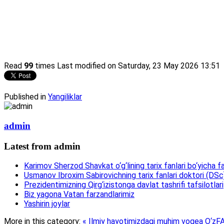
Read
99
times
Last modified on Saturday, 23 May 2026 13:51
Published in
Yangiliklar
admin
Latest from admin
Karimov Sherzod Shavkat o‘g‘lining tarix fanlari bo‘yicha fa
Usmanov Ibroxim Sabirovichning tarix fanlari doktori (DSc)d
Prezidentimizning Qirg‘izistonga davlat tashrifi tafsilotlari
Biz yagona Vatan farzandlarimiz
Yashirin joylar
More in this category:
« Ilmiy hayotimizdagi muhim voqea
O‘zFA