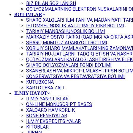
BIZ BILAN BOG'LANISH
QO‘LYOZMALARNING ELEKTRON NUSXALARINI OL
BO'LIMLAR
SHARQ XALQLARI ILM-FANI VA MADANIYATI TARI
ISLOMSHUNOSLIK VA IJTIMOIY FIKR BO‘LIMI
TARIXIY MANBASHUNOSLIK BO‘LIMI
MARKAZIY OSIYO TARIXI (QADIMGI VA O‘RTA ASR
SHARQ MUMTOZ ADABIYOTI BO‘LIMI
XORIJIY SHARQ MAMLAKATLARINING ZAMONAVI
TARIXIY HUJJATLARNI TADQIQ ETISH VA NASHR 
QO‘LYOZMALARNI KATALOGLASHTIRISH VA ELEK
SHARQ QO‘LYOZMALARI FONDI BO‘LIMI
SKANERLASH VA MIKROFILMLASHTIRISH BO‘LIM
KONSERVATSIYA VA RESTAVRATSIYA BO‘LIMI
KUTUBXONA
KARTOTEKA ZALI
ILMIY HAYOT
ILMIY YANGILIKLAR
ON-LINE MONUSCRIPT BASES
XALQARO HAMKORLIK
KONFIRENSIYALAR
ILMIY EKSPEDITSIYALAR
KITOBLAR
JURNAL