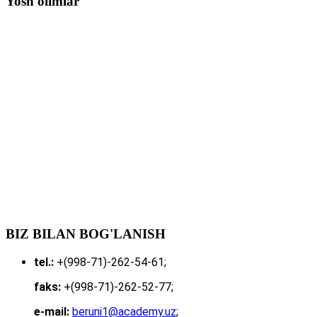
Yosh olimlar
BIZ BILAN BOG'LANISH
tel.:
+(998-71)-262-54-61;
faks:
+(998-71)-262-52-77;
e-mail:
beruni1@academy.uz
;