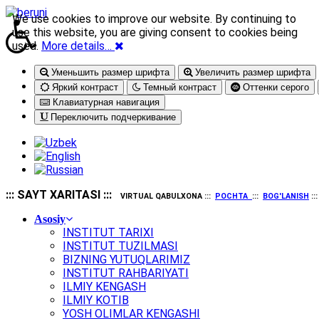
We use cookies to improve our website. By continuing to
use this website, you are giving consent to cookies being
used.
More details…
Уменьшить размер шрифта
Увеличить размер шрифта
Яркий контраст
Темный контраст
Оттенки серого
Клавиатурная навигация
Переключить подчеркивание
::: SAYT XARITASI :::
VIRTUAL QABULXONA :::
POCHTA
:::
BOG'LANISH
::
Asosiy
INSTITUT TARIXI
INSTITUT TUZILMASI
BIZNING YUTUQLARIMIZ
INSTITUT RAHBARIYATI
ILMIY KENGASH
ILMIY KOTIB
YOSH OLIMLAR KENGASHI