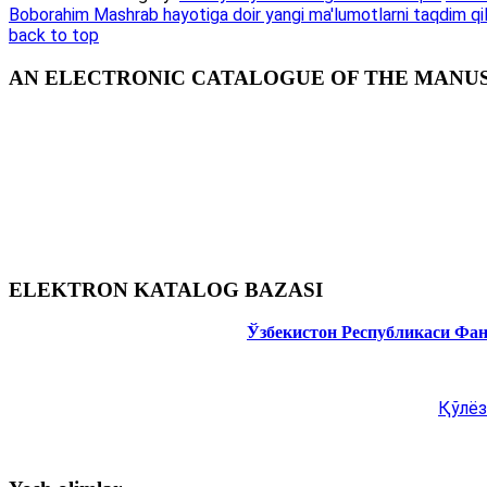
Boborahim Mashrab hayotiga doir yangi ma'lumotlarni taqdim qi
back to top
AN ELECTRONIC CATALOGUE OF THE MANUSC
ELEKTRON KATALOG BAZASI
Ўзбекистон Республикаси Фа
Қўлёз