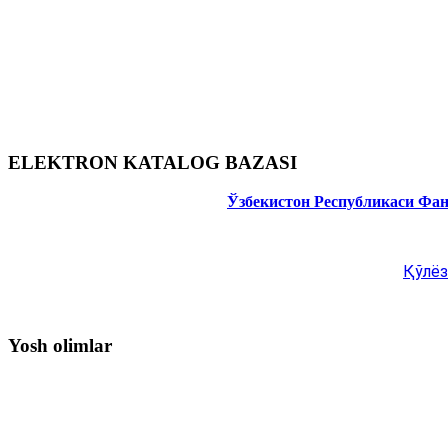
ELEKTRON KATALOG BAZASI
Ўзбекистон Республикаси Фа
Қўлёз
Yosh olimlar