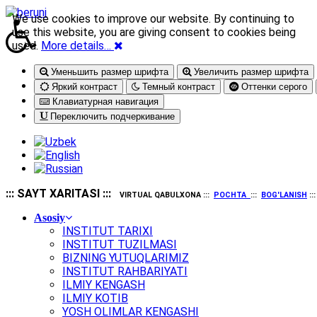
We use cookies to improve our website. By continuing to
use this website, you are giving consent to cookies being
used.
More details…
Уменьшить размер шрифта
Увеличить размер шрифта
Яркий контраст
Темный контраст
Оттенки серого
Клавиатурная навигация
Переключить подчеркивание
::: SAYT XARITASI :::
VIRTUAL QABULXONA :::
POCHTA
:::
BOG'LANISH
::
Asosiy
INSTITUT TARIXI
INSTITUT TUZILMASI
BIZNING YUTUQLARIMIZ
INSTITUT RAHBARIYATI
ILMIY KENGASH
ILMIY KOTIB
YOSH OLIMLAR KENGASHI