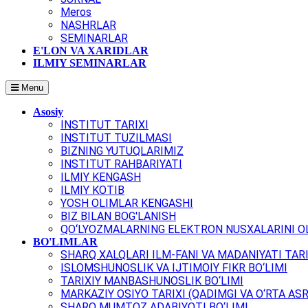
Meros
NASHRLAR
SEMINARLAR
E'LON VA XARIDLAR
ILMIY SEMINARLAR
Menu
Asosiy
INSTITUT TARIXI
INSTITUT TUZILMASI
BIZNING YUTUQLARIMIZ
INSTITUT RAHBARIYATI
ILMIY KENGASH
ILMIY KOTIB
YOSH OLIMLAR KENGASHI
BIZ BILAN BOG'LANISH
QO‘LYOZMALARNING ELEKTRON NUSXALARINI OL
BO'LIMLAR
SHARQ XALQLARI ILM-FANI VA MADANIYATI TARI
ISLOMSHUNOSLIK VA IJTIMOIY FIKR BO‘LIMI
TARIXIY MANBASHUNOSLIK BO‘LIMI
MARKAZIY OSIYO TARIXI (QADIMGI VA O‘RTA ASR
SHARQ MUMTOZ ADABIYOTI BO‘LIMI