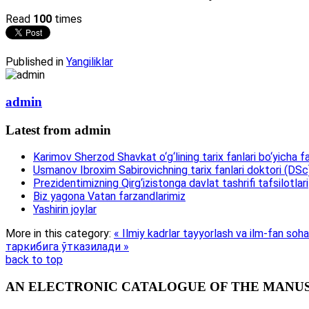
Read
100
times
Published in
Yangiliklar
admin
Latest from admin
Karimov Sherzod Shavkat o‘g‘lining tarix fanlari bo‘yicha fa
Usmanov Ibroxim Sabirovichning tarix fanlari doktori (DSc)d
Prezidentimizning Qirg‘izistonga davlat tashrifi tafsilotlari
Biz yagona Vatan farzandlarimiz
Yashirin joylar
More in this category:
« Ilmiy kadrlar tayyorlash va ilm-fan soha
таркибига ўтказилади »
back to top
AN ELECTRONIC CATALOGUE OF THE MANUSC