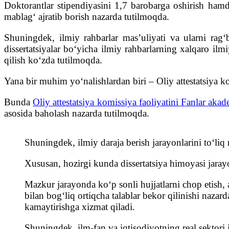
Doktorantlar stipendiyasini 1,7 barobarga oshirish ham
mablagʻ ajratib borish nazarda tutilmoqda.
Shuningdek, ilmiy rahbarlar masʼuliyati va ularni ragʻb
dissertatsiyalar boʻyicha ilmiy rahbarlarning xalqaro ilmiy
qilish koʻzda tutilmoqda.
Yana bir muhim yoʻnalishlardan biri – Oliy attestatsiya ko
Bunda
Oliy attestatsiya komissiya faoliyatini Fanlar akad
asosida baholash nazarda tutilmoqda.
Shuningdek, ilmiy daraja berish jarayonlarini toʻliq r
Xususan, hozirgi kunda dissertatsiya himoyasi jarayo
Mazkur jarayonda koʻp sonli hujjatlarni chop etish, 
bilan bogʻliq ortiqcha talablar bekor qilinishi nazar
kamaytirishga xizmat qiladi.
Shuningdek, ilm-fan va iqtisodiyotning real sektori 