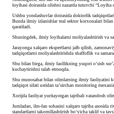
loyihasi doirasida olishni nazarda tutuvchi “Loyiha 
Ushbu yondashuvlar doirasida doktorlik tadqiqotlari 
Bunda ilmiy izlanishlar real sektor korxonalari bilan
qaratiladi.
Shuningdek, ilmiy loyihalarni moliyalashtirish va sara
Jarayonga xalqaro ekspertlarni jalb qilish, zamonavi
tadqiqotlarni moliyalashtirishda shaffoflik va samar
Shu bilan birga, ilmiy faollikning yuqori oʻsish surʼ
kuchaytirishni talab etmoqda.
Shu munosabat bilan olimlarning ilmiy faoliyatini kuz
tadqiqot sifati ustidan taʼsirchan monitoring mexaniz
Xorijda faoliyat yuritayotgan tajribali vatandosh o
Jumladan, ilm-fan sohasini xalqaro tajriba asosida
standartlarni takomillashtirish boʻyicha taklif va tavs