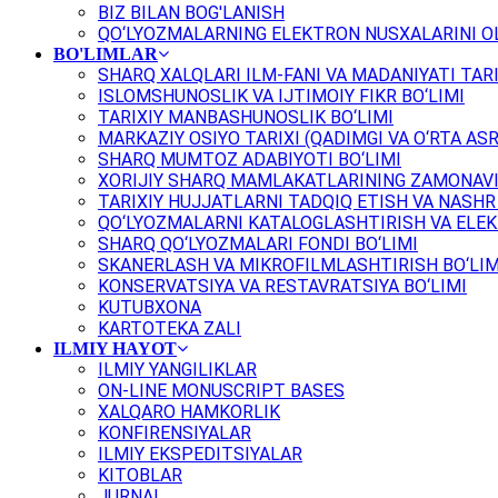
BIZ BILAN BOG'LANISH
QO‘LYOZMALARNING ELEKTRON NUSXALARINI OL
BO'LIMLAR
SHARQ XALQLARI ILM-FANI VA MADANIYATI TARI
ISLOMSHUNOSLIK VA IJTIMOIY FIKR BO‘LIMI
TARIXIY MANBASHUNOSLIK BO‘LIMI
MARKAZIY OSIYO TARIXI (QADIMGI VA O‘RTA ASR
SHARQ MUMTOZ ADABIYOTI BO‘LIMI
XORIJIY SHARQ MAMLAKATLARINING ZAMONAVI
TARIXIY HUJJATLARNI TADQIQ ETISH VA NASHR 
QO‘LYOZMALARNI KATALOGLASHTIRISH VA ELEK
SHARQ QO‘LYOZMALARI FONDI BO‘LIMI
SKANERLASH VA MIKROFILMLASHTIRISH BO‘LIM
KONSERVATSIYA VA RESTAVRATSIYA BO‘LIMI
KUTUBXONA
KARTOTEKA ZALI
ILMIY HAYOT
ILMIY YANGILIKLAR
ON-LINE MONUSCRIPT BASES
XALQARO HAMKORLIK
KONFIRENSIYALAR
ILMIY EKSPEDITSIYALAR
KITOBLAR
JURNAL