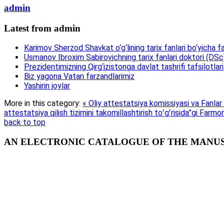
admin
Latest from admin
Karimov Sherzod Shavkat o‘g‘lining tarix fanlari bo‘yicha fa
Usmanov Ibroxim Sabirovichning tarix fanlari doktori (DSc)d
Prezidentimizning Qirg‘izistonga davlat tashrifi tafsilotlari
Biz yagona Vatan farzandlarimiz
Yashirin joylar
More in this category:
« Oliy attestatsiya komissiyasi va Fanlar
attestatsiya qilish tizimini takomillashtirish toʻgʻrisida”gi Farmo
back to top
AN ELECTRONIC CATALOGUE OF THE MANUSC