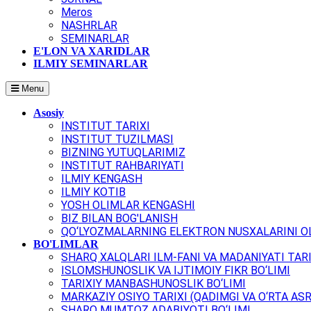
Meros
NASHRLAR
SEMINARLAR
E'LON VA XARIDLAR
ILMIY SEMINARLAR
Menu
Asosiy
INSTITUT TARIXI
INSTITUT TUZILMASI
BIZNING YUTUQLARIMIZ
INSTITUT RAHBARIYATI
ILMIY KENGASH
ILMIY KOTIB
YOSH OLIMLAR KENGASHI
BIZ BILAN BOG'LANISH
QO‘LYOZMALARNING ELEKTRON NUSXALARINI OL
BO'LIMLAR
SHARQ XALQLARI ILM-FANI VA MADANIYATI TARI
ISLOMSHUNOSLIK VA IJTIMOIY FIKR BO‘LIMI
TARIXIY MANBASHUNOSLIK BO‘LIMI
MARKAZIY OSIYO TARIXI (QADIMGI VA O‘RTA ASR
SHARQ MUMTOZ ADABIYOTI BO‘LIMI