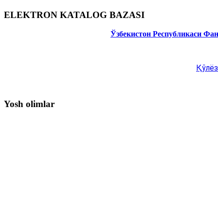
ELEKTRON KATALOG BAZASI
Ўзбекистон Республикаси Фа
Қўлёз
Yosh olimlar