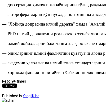
— диссертация ҳимояси жараёнларини тўлиқ рақамла
— авторефератларни кўп нусхада чоп этиш ва диссер
— “Лойиҳа доирасида илмий даража” ҳамда “Амалий 
— PhD илмий даражасини реал сектор эҳтиёжларига 
— илмий лойиҳаларни баҳолашга халқаро экспертлар
— олимларнинг илмий фаолиятини кузатувчи ягона 
— академик ҳалоллик ва илмий этика стандартларини
— хорижда фаолият юритаётган ўзбекистонлик олимл
Read
94
times
Published in
Yangiliklar