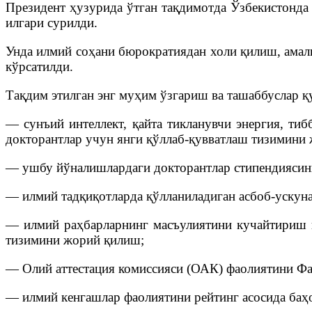
Президент ҳузурида ўтган тақдимотда Ўзбекистонда
илгари сурилди.
Унда илмий соҳани бюрократиядан холи қилиш, амал
кўрсатилди.
Тақдим этилган энг муҳим ўзгариш ва ташаббуслар қ
— сунъий интеллект, қайта тикланувчи энергия, тиб
докторантлар учун янги қўллаб-қувватлаш тизимини
— ушбу йўналишлардаги докторантлар стипендиясин
— илмий тадқиқотларда қўлланиладиган асбоб-ускуна
— илмий раҳбарларнинг масъулиятини кучайтириш в
тизимини жорий қилиш;
— Олий аттестация комиссияси (ОАК) фаолиятини Фа
— илмий кенгашлар фаолиятини рейтинг асосида баҳ