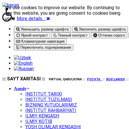
We use cookies to improve our website. By continuing to
use this website, you are giving consent to cookies being
used.
More details…
Уменьшить размер шрифта
Увеличить размер шрифта
Яркий контраст
Темный контраст
Оттенки серого
Клавиатурная навигация
Переключить подчеркивание
::: SAYT XARITASI :::
VIRTUAL QABULXONA :::
POCHTA
:::
BOG'LANISH
::
Asosiy
INSTITUT TARIXI
INSTITUT TUZILMASI
BIZNING YUTUQLARIMIZ
INSTITUT RAHBARIYATI
ILMIY KENGASH
ILMIY KOTIB
YOSH OLIMLAR KENGASHI