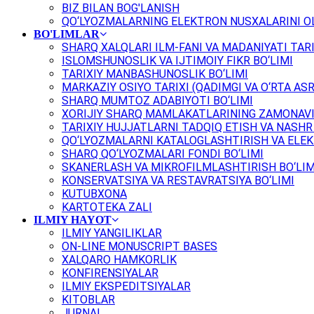
BIZ BILAN BOG'LANISH
QO‘LYOZMALARNING ELEKTRON NUSXALARINI OL
BO'LIMLAR
SHARQ XALQLARI ILM-FANI VA MADANIYATI TARI
ISLOMSHUNOSLIK VA IJTIMOIY FIKR BO‘LIMI
TARIXIY MANBASHUNOSLIK BO‘LIMI
MARKAZIY OSIYO TARIXI (QADIMGI VA O‘RTA ASR
SHARQ MUMTOZ ADABIYOTI BO‘LIMI
XORIJIY SHARQ MAMLAKATLARINING ZAMONAVI
TARIXIY HUJJATLARNI TADQIQ ETISH VA NASHR 
QO‘LYOZMALARNI KATALOGLASHTIRISH VA ELEK
SHARQ QO‘LYOZMALARI FONDI BO‘LIMI
SKANERLASH VA MIKROFILMLASHTIRISH BO‘LIM
KONSERVATSIYA VA RESTAVRATSIYA BO‘LIMI
KUTUBXONA
KARTOTEKA ZALI
ILMIY HAYOT
ILMIY YANGILIKLAR
ON-LINE MONUSCRIPT BASES
XALQARO HAMKORLIK
KONFIRENSIYALAR
ILMIY EKSPEDITSIYALAR
KITOBLAR
JURNAL