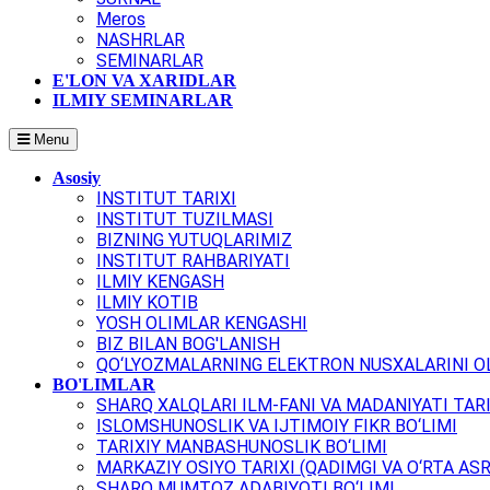
Meros
NASHRLAR
SEMINARLAR
E'LON VA XARIDLAR
ILMIY SEMINARLAR
Menu
Asosiy
INSTITUT TARIXI
INSTITUT TUZILMASI
BIZNING YUTUQLARIMIZ
INSTITUT RAHBARIYATI
ILMIY KENGASH
ILMIY KOTIB
YOSH OLIMLAR KENGASHI
BIZ BILAN BOG'LANISH
QO‘LYOZMALARNING ELEKTRON NUSXALARINI OL
BO'LIMLAR
SHARQ XALQLARI ILM-FANI VA MADANIYATI TARI
ISLOMSHUNOSLIK VA IJTIMOIY FIKR BO‘LIMI
TARIXIY MANBASHUNOSLIK BO‘LIMI
MARKAZIY OSIYO TARIXI (QADIMGI VA O‘RTA ASR
SHARQ MUMTOZ ADABIYOTI BO‘LIMI