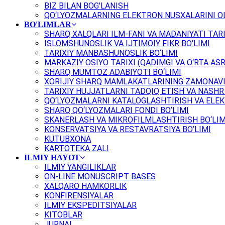
BIZ BILAN BOG'LANISH
QO‘LYOZMALARNING ELEKTRON NUSXALARINI OL
BO'LIMLAR
SHARQ XALQLARI ILM-FANI VA MADANIYATI TARI
ISLOMSHUNOSLIK VA IJTIMOIY FIKR BO‘LIMI
TARIXIY MANBASHUNOSLIK BO‘LIMI
MARKAZIY OSIYO TARIXI (QADIMGI VA O‘RTA ASR
SHARQ MUMTOZ ADABIYOTI BO‘LIMI
XORIJIY SHARQ MAMLAKATLARINING ZAMONAVI
TARIXIY HUJJATLARNI TADQIQ ETISH VA NASHR 
QO‘LYOZMALARNI KATALOGLASHTIRISH VA ELEK
SHARQ QO‘LYOZMALARI FONDI BO‘LIMI
SKANERLASH VA MIKROFILMLASHTIRISH BO‘LIM
KONSERVATSIYA VA RESTAVRATSIYA BO‘LIMI
KUTUBXONA
KARTOTEKA ZALI
ILMIY HAYOT
ILMIY YANGILIKLAR
ON-LINE MONUSCRIPT BASES
XALQARO HAMKORLIK
KONFIRENSIYALAR
ILMIY EKSPEDITSIYALAR
KITOBLAR
JURNAL