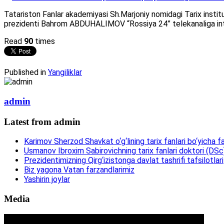
Tatariston Fanlar akademiyasi Sh.Marjoniy nomidagi Tarix institut
prezidenti Bahrom ABDUHALIMOV “Rossiya 24” telekanaliga int
Read
90
times
Published in
Yangiliklar
admin
Latest from admin
Karimov Sherzod Shavkat o‘g‘lining tarix fanlari bo‘yicha fa
Usmanov Ibroxim Sabirovichning tarix fanlari doktori (DSc)d
Prezidentimizning Qirg‘izistonga davlat tashrifi tafsilotlari
Biz yagona Vatan farzandlarimiz
Yashirin joylar
Media