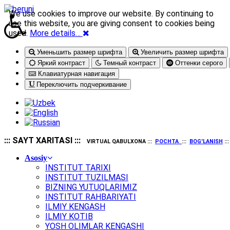
We use cookies to improve our website. By continuing to
use this website, you are giving consent to cookies being
used.
More details…
Уменьшить размер шрифта
Увеличить размер шрифта
Яркий контраст
Темный контраст
Оттенки серого
Клавиатурная навигация
Переключить подчеркивание
::: SAYT XARITASI :::
VIRTUAL QABULXONA :::
POCHTA
:::
BOG'LANISH
::
Asosiy
INSTITUT TARIXI
INSTITUT TUZILMASI
BIZNING YUTUQLARIMIZ
INSTITUT RAHBARIYATI
ILMIY KENGASH
ILMIY KOTIB
YOSH OLIMLAR KENGASHI