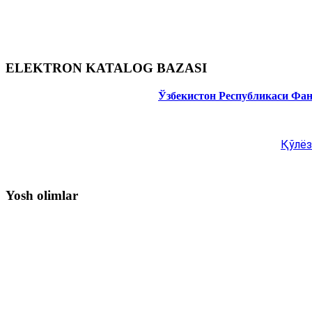
ELEKTRON KATALOG BAZASI
Ўзбекистон Республикаси Фа
Қўлёз
Yosh olimlar