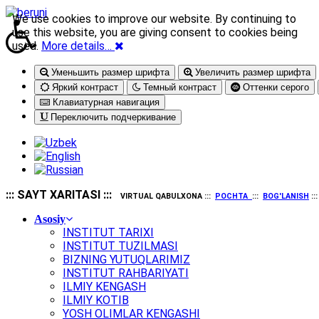
We use cookies to improve our website. By continuing to
use this website, you are giving consent to cookies being
used.
More details…
Уменьшить размер шрифта
Увеличить размер шрифта
Яркий контраст
Темный контраст
Оттенки серого
Клавиатурная навигация
Переключить подчеркивание
::: SAYT XARITASI :::
VIRTUAL QABULXONA :::
POCHTA
:::
BOG'LANISH
::
Asosiy
INSTITUT TARIXI
INSTITUT TUZILMASI
BIZNING YUTUQLARIMIZ
INSTITUT RAHBARIYATI
ILMIY KENGASH
ILMIY KOTIB
YOSH OLIMLAR KENGASHI