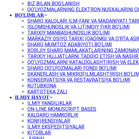
BIZ BILAN BOG'LANISH
QO‘LYOZMALARNING ELEKTRON NUSXALARINI OL
BO'LIMLAR
SHARQ XALQLARI ILM-FANI VA MADANIYATI TARI
ISLOMSHUNOSLIK VA IJTIMOIY FIKR BO‘LIMI
TARIXIY MANBASHUNOSLIK BO‘LIMI
MARKAZIY OSIYO TARIXI (QADIMGI VA O‘RTA ASR
SHARQ MUMTOZ ADABIYOTI BO‘LIMI
XORIJIY SHARQ MAMLAKATLARINING ZAMONAVI
TARIXIY HUJJATLARNI TADQIQ ETISH VA NASHR 
QO‘LYOZMALARNI KATALOGLASHTIRISH VA ELEK
SHARQ QO‘LYOZMALARI FONDI BO‘LIMI
SKANERLASH VA MIKROFILMLASHTIRISH BO‘LIM
KONSERVATSIYA VA RESTAVRATSIYA BO‘LIMI
KUTUBXONA
KARTOTEKA ZALI
ILMIY HAYOT
ILMIY YANGILIKLAR
ON-LINE MONUSCRIPT BASES
XALQARO HAMKORLIK
KONFIRENSIYALAR
ILMIY EKSPEDITSIYALAR
KITOBLAR
JURNAL