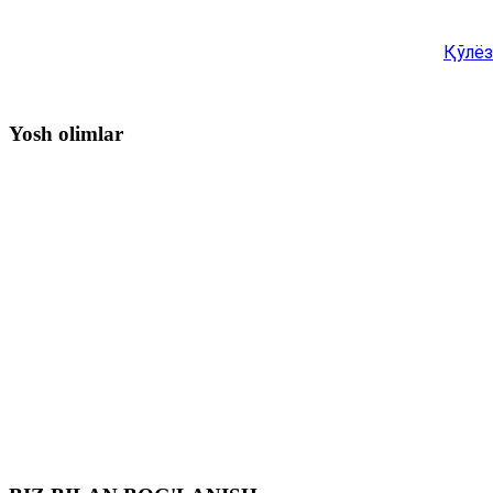
Қўлёз
Yosh olimlar