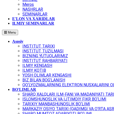
Meros
NASHRLAR
SEMINARLAR
E'LON VA XARIDLAR
ILMIY SEMINARLAR
Menu
Asosiy
INSTITUT TARIXI
INSTITUT TUZILMASI
BIZNING YUTUQLARIMIZ
INSTITUT RAHBARIYATI
ILMIY KENGASH
ILMIY KOTIB
YOSH OLIMLAR KENGASHI
BIZ BILAN BOG'LANISH
QO‘LYOZMALARNING ELEKTRON NUSXALARINI OL
BO'LIMLAR
SHARQ XALQLARI ILM-FANI VA MADANIYATI TARI
ISLOMSHUNOSLIK VA IJTIMOIY FIKR BO‘LIMI
TARIXIY MANBASHUNOSLIK BO‘LIMI
MARKAZIY OSIYO TARIXI (QADIMGI VA O‘RTA ASR
SHARQ MUMTOZ ADABIYOTI BO‘LIMI