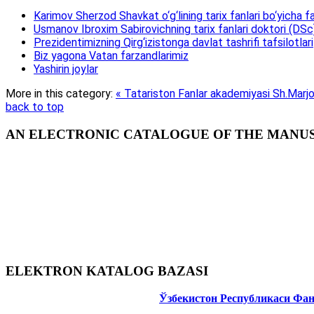
Karimov Sherzod Shavkat o‘g‘lining tarix fanlari bo‘yicha fa
Usmanov Ibroxim Sabirovichning tarix fanlari doktori (DSc)d
Prezidentimizning Qirg‘izistonga davlat tashrifi tafsilotlari
Biz yagona Vatan farzandlarimiz
Yashirin joylar
More in this category:
« Tatariston Fanlar akademiyasi Sh.Marjoni
back to top
AN ELECTRONIC CATALOGUE OF THE MANUSC
ELEKTRON KATALOG BAZASI
Ўзбекистон Республикаси Фа