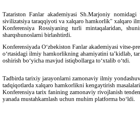
Tatariston Fanlar akademiyasi Sh.Marjoniy nomidagi ta
sivilizatsiya taraqqiyoti va xalqaro hamkorlik" xalqaro ilm
Konferensiya Rossiyaning turli mintaqalaridan, shu
sharqshunoslarni birlashtirdi.
Konferensiyada O‘zbekiston Fanlar akademiyasi vitse-pre
o‘rtasidagi ilmiy hamkorlikning ahamiyatini ta’kidlab, ta
oshirish bo‘yicha mavjud istiqbollarga to‘xtalib o‘tdi.
Tadbirda tarixiy jarayonlarni zamonaviy ilmiy yondashuvlar
tadqiqotlarda xalqaro hamkorlikni kengaytirish masalala
Konferensiya tarix fanining zamonaviy rivojlanish tenden
yanada mustahkamlash uchun muhim platforma bo‘ldi.