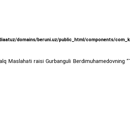
iaatuz/domains/beruni.uz/public_html/components/com_k2/
Xalq Maslahati raisi Gurbanguli Berdimuhamedovning “T