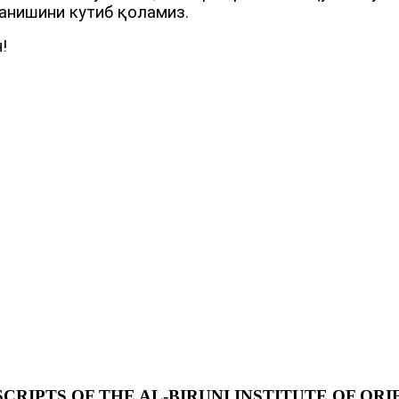
ланишини кутиб қоламиз.
!
RIPTS OF THE AL-BIRUNI INSTITUTE OF ORI