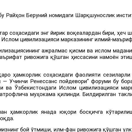
бу Райҳон Беруний номидаги Шарқшунослик инстит
ар соҳасидаги энг йирик воқеалардан бири, ҳеч 
и Ислом цивилизацияси марказининг илмий-маъриф
лизациясининг ажралмас қисми ва ислом мадани
маърифат ривожига қўшган ҳиссасини намоён этиш
лқаро ҳамкорлик соҳасидаги фаолияти сезиларл
 — Учинчи Ренессанс пойдевори” форуми бу бора
и ва Ўзбекистондаги Ислом цивилизацияси марк
атрофлича муҳокама қилинди. Билдирилган такли
ан ҳамкорлик янада юқори босқичга кўтарилиш
моқда.
изнинг бой ўтмиши, илм-фан ривожига қўшган улк