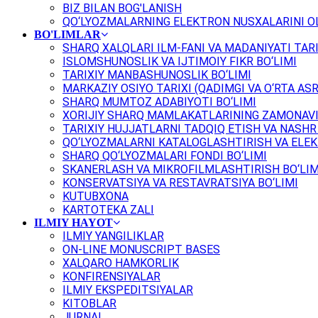
BIZ BILAN BOG'LANISH
QO‘LYOZMALARNING ELEKTRON NUSXALARINI OL
BO'LIMLAR
SHARQ XALQLARI ILM-FANI VA MADANIYATI TARI
ISLOMSHUNOSLIK VA IJTIMOIY FIKR BO‘LIMI
TARIXIY MANBASHUNOSLIK BO‘LIMI
MARKAZIY OSIYO TARIXI (QADIMGI VA O‘RTA ASR
SHARQ MUMTOZ ADABIYOTI BO‘LIMI
XORIJIY SHARQ MAMLAKATLARINING ZAMONAVI
TARIXIY HUJJATLARNI TADQIQ ETISH VA NASHR 
QO‘LYOZMALARNI KATALOGLASHTIRISH VA ELEK
SHARQ QO‘LYOZMALARI FONDI BO‘LIMI
SKANERLASH VA MIKROFILMLASHTIRISH BO‘LIM
KONSERVATSIYA VA RESTAVRATSIYA BO‘LIMI
KUTUBXONA
KARTOTEKA ZALI
ILMIY HAYOT
ILMIY YANGILIKLAR
ON-LINE MONUSCRIPT BASES
XALQARO HAMKORLIK
KONFIRENSIYALAR
ILMIY EKSPEDITSIYALAR
KITOBLAR
JURNAL