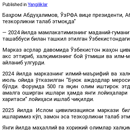
Published in
Yangiliklar
Баҳром Абдуҳалимов, ЎзРФА вице президенти, А
тезкорликни талаб этмоқда"
— 2024 йилда мамлакатимизнинг маданий-гуманит
ташаббуси билан ташкил этилган Ўзбекистондаг
Марказ асрлар давомида Ўзбекистон жаҳон циви
акс эттириб, халқимизнинг бой ўтмиши ва илм-
айланиб улгурди.
2024 йилда марказнинг илмий-маърифий ва ха
июль ойида ўтказилган “Буюк аждодлар мероси
бўлди. Форумда 500 га яқин олим иштирок этд
амалга оширган ишлари ҳамда янги лойиҳалари 
харитаси” лойиҳаси ишлаб чиқилди.
2025 йилда Ислом цивилизацияси маркази бил
ишларимиз кўп, замон эса тезкорликни талаб эт
Янги йилда маҳаллий ва хорижий олимлар халқим