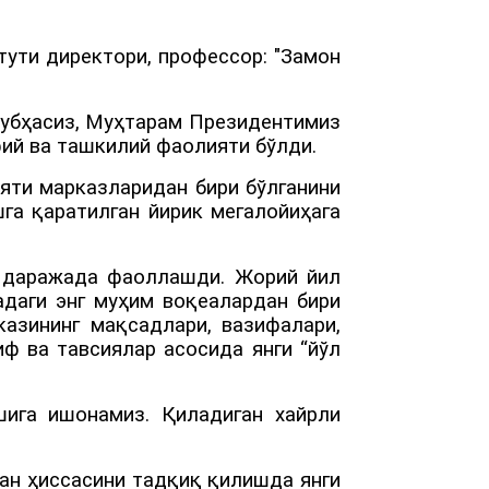
ути директори, профессор: "Замон
шубҳасиз, Муҳтарам Президентимиз
ий ва ташкилий фаолияти бўлди.
яти марказларидан бири бўлганини
га қаратилган йирик мегалойиҳага
и даражада фаоллашди. Жорий йил
даги энг муҳим воқеалардан бири
азининг мақсадлари, вазифалари,
ф ва тавсиялар асосида янги “йўл
ига ишонамиз. Қиладиган хайрли
ан ҳиссасини тадқиқ қилишда янги