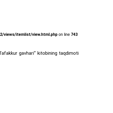
views/itemlist/view.html.php
on line
743
afakkur gavhari” kitobining taqdimoti