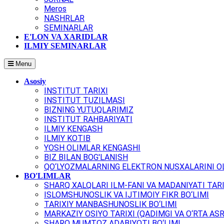
Meros
NASHRLAR
SEMINARLAR
E'LON VA XARIDLAR
ILMIY SEMINARLAR
Menu
Asosiy
INSTITUT TARIXI
INSTITUT TUZILMASI
BIZNING YUTUQLARIMIZ
INSTITUT RAHBARIYATI
ILMIY KENGASH
ILMIY KOTIB
YOSH OLIMLAR KENGASHI
BIZ BILAN BOG'LANISH
QO‘LYOZMALARNING ELEKTRON NUSXALARINI OL
BO'LIMLAR
SHARQ XALQLARI ILM-FANI VA MADANIYATI TARI
ISLOMSHUNOSLIK VA IJTIMOIY FIKR BO‘LIMI
TARIXIY MANBASHUNOSLIK BO‘LIMI
MARKAZIY OSIYO TARIXI (QADIMGI VA O‘RTA ASR
SHARQ MUMTOZ ADABIYOTI BO‘LIMI