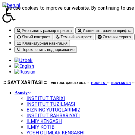
We use cookies to improve our website. By continuing to use 
Уменьшить размер шрифта
Увеличить размер шрифта
Яркий контраст
Темный контраст
Оттенки серого
Клавиатурная навигация
Переключить подчеркивание
::: SAYT XARITASI :::
VIRTUAL QABULXONA :::
POCHTA
:::
BOG'LANISH
::
Asosiy
INSTITUT TARIXI
INSTITUT TUZILMASI
BIZNING YUTUQLARIMIZ
INSTITUT RAHBARIYATI
ILMIY KENGASH
ILMIY KOTIB
YOSH OLIMLAR KENGASHI