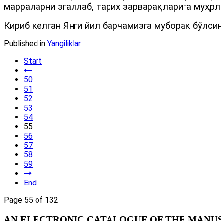
марраларни эгаллаб, тарих зарварақларига муҳр
Кириб келган Янги йил барчамизга муборак бўлсин
Published in
Yangiliklar
Start
50
51
52
53
54
55
56
57
58
59
End
Page 55 of 132
AN ELECTRONIC CATALOGUE OF THE MANUSC