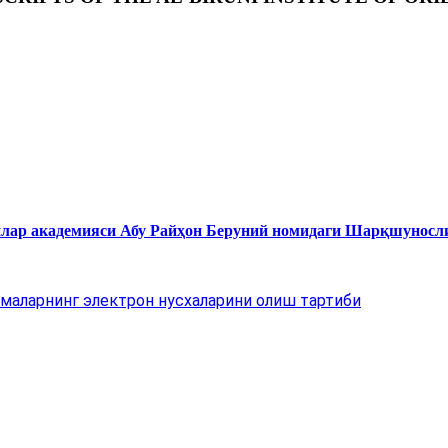
нлар академияси Абу Райҳон Беруний номидаги Шарқшуносл
маларнинг электрон нусхаларини олиш тартиби