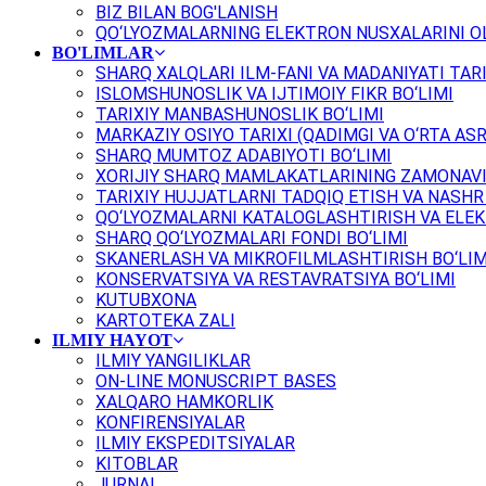
BIZ BILAN BOG'LANISH
QO‘LYOZMALARNING ELEKTRON NUSXALARINI OL
BO'LIMLAR
SHARQ XALQLARI ILM-FANI VA MADANIYATI TARI
ISLOMSHUNOSLIK VA IJTIMOIY FIKR BO‘LIMI
TARIXIY MANBASHUNOSLIK BO‘LIMI
MARKAZIY OSIYO TARIXI (QADIMGI VA O‘RTA ASR
SHARQ MUMTOZ ADABIYOTI BO‘LIMI
XORIJIY SHARQ MAMLAKATLARINING ZAMONAVI
TARIXIY HUJJATLARNI TADQIQ ETISH VA NASHR 
QO‘LYOZMALARNI KATALOGLASHTIRISH VA ELEK
SHARQ QO‘LYOZMALARI FONDI BO‘LIMI
SKANERLASH VA MIKROFILMLASHTIRISH BO‘LIM
KONSERVATSIYA VA RESTAVRATSIYA BO‘LIMI
KUTUBXONA
KARTOTEKA ZALI
ILMIY HAYOT
ILMIY YANGILIKLAR
ON-LINE MONUSCRIPT BASES
XALQARO HAMKORLIK
KONFIRENSIYALAR
ILMIY EKSPEDITSIYALAR
KITOBLAR
JURNAL