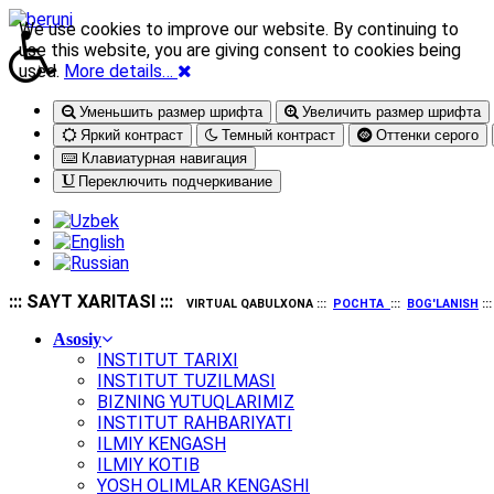
We use cookies to improve our website. By continuing to
use this website, you are giving consent to cookies being
used.
More details…
Уменьшить размер шрифта
Увеличить размер шрифта
Яркий контраст
Темный контраст
Оттенки серого
Клавиатурная навигация
Переключить подчеркивание
::: SAYT XARITASI :::
VIRTUAL QABULXONA :::
POCHTA
:::
BOG'LANISH
::
Asosiy
INSTITUT TARIXI
INSTITUT TUZILMASI
BIZNING YUTUQLARIMIZ
INSTITUT RAHBARIYATI
ILMIY KENGASH
ILMIY KOTIB
YOSH OLIMLAR KENGASHI