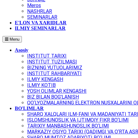
Meros
NASHRLAR
SEMINARLAR
E'LON VA XARIDLAR
ILMIY SEMINARLAR
Menu
Asosiy
INSTITUT TARIXI
INSTITUT TUZILMASI
BIZNING YUTUQLARIMIZ
INSTITUT RAHBARIYATI
ILMIY KENGASH
ILMIY KOTIB
YOSH OLIMLAR KENGASHI
BIZ BILAN BOG'LANISH
QO‘LYOZMALARNING ELEKTRON NUSXALARINI OL
BO'LIMLAR
SHARQ XALQLARI ILM-FANI VA MADANIYATI TARI
ISLOMSHUNOSLIK VA IJTIMOIY FIKR BO‘LIMI
TARIXIY MANBASHUNOSLIK BO‘LIMI
MARKAZIY OSIYO TARIXI (QADIMGI VA O‘RTA ASR
SHARQ MUMTOZ ADABIYOTI BO‘LIMI