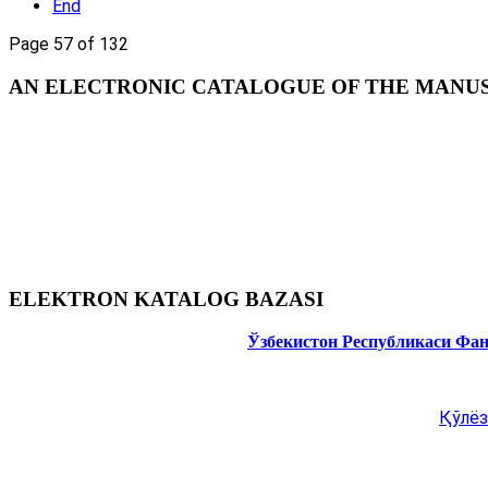
End
Page 57 of 132
AN ELECTRONIC CATALOGUE OF THE MANUSC
ELEKTRON KATALOG BAZASI
Ўзбекистон Республикаси Фа
Қўлёз