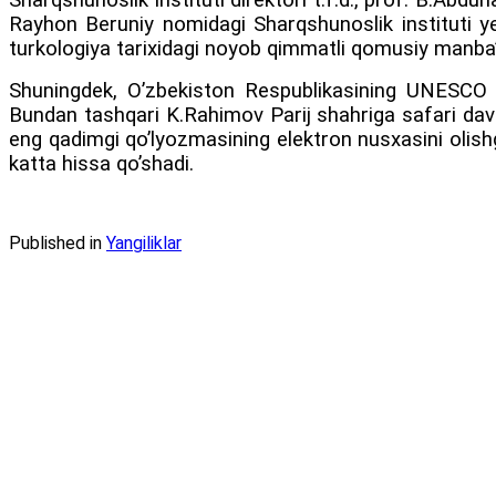
Sharqshunoslik instituti direktori t.f.d., prof. B.A
Rayhon Beruniy nomidagi Sharqshunoslik instituti ye
turkologiya tarixidagi noyob qimmatli qomusiy manba” n
Shuningdek, O’zbekiston Respublikasining UNESCO 
Bundan tashqari K.Rahimov Parij shahriga safari dav
eng qadimgi qo’lyozmasining elektron nusxasini oli
katta hissa qo’shadi.
Published in
Yangiliklar