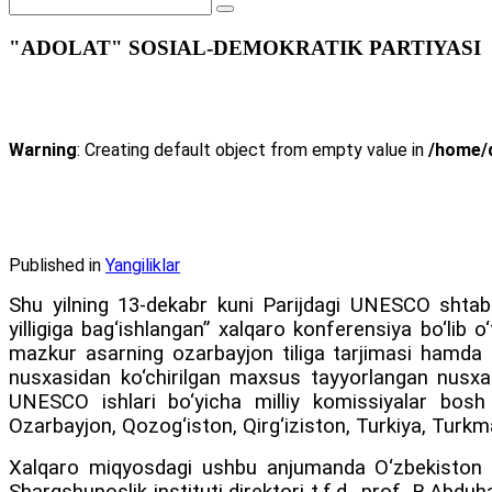
"ADOLAT" SOSIAL-DEMOKRATIK PARTIYASI
Warning
: Creating default object from empty value in
/home/d
Published in
Yangiliklar
Shu yilning 13-dekabr kuni Parijdagi UNESCO shtab-k
yilligiga bag‘ishlangan” xalqaro konferensiya bo‘lib 
mazkur asarning ozarbayjon tiliga tarjimasi hamda 
nusxasidan ko‘chirilgan maxsus tayyorlangan nusxasi 
UNESCO ishlari bo‘yicha milliy komissiyalar bosh 
Ozarbayjon, Qozog‘iston, Qirg‘iziston, Turkiya, Turkman
Xalqaro miqyosdagi ushbu anjumanda O‘zbekiston R