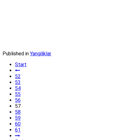
Published in
Yangiliklar
Start
52
53
54
55
56
57
58
59
60
61