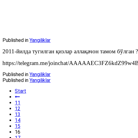
Published in
Yangiliklar
2011-йилда тугилган қизлар аллақачон тамом бўлган ?
https://telegram.me/joinchat/AAAAAEC3FZ6kdZ99w
Published in
Yangiliklar
Published in
Yangiliklar
Start
11
12
13
14
15
16
17