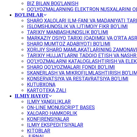
BIZ BILAN BOG'LANISH
QO‘LYOZMALARNING ELEKTRON NUSXALARINI OL
BO'LIMLAR
SHARQ XALQLARI ILM-FANI VA MADANIYATI TARI
ISLOMSHUNOSLIK VA IJTIMOIY FIKR BO‘LIMI
TARIXIY MANBASHUNOSLIK BO‘LIMI
MARKAZIY OSIYO TARIXI (QADIMGI VA O‘RTA ASR
SHARQ MUMTOZ ADABIYOTI BO‘LIMI
XORIJIY SHARQ MAMLAKATLARINING ZAMONAVI
TARIXIY HUJJATLARNI TADQIQ ETISH VA NASHR 
QO‘LYOZMALARNI KATALOGLASHTIRISH VA ELEK
SHARQ QO‘LYOZMALARI FONDI BO‘LIMI
SKANERLASH VA MIKROFILMLASHTIRISH BO‘LIM
KONSERVATSIYA VA RESTAVRATSIYA BO‘LIMI
KUTUBXONA
KARTOTEKA ZALI
ILMIY HAYOT
ILMIY YANGILIKLAR
ON-LINE MONUSCRIPT BASES
XALQARO HAMKORLIK
KONFIRENSIYALAR
ILMIY EKSPEDITSIYALAR
KITOBLAR
JURNAL