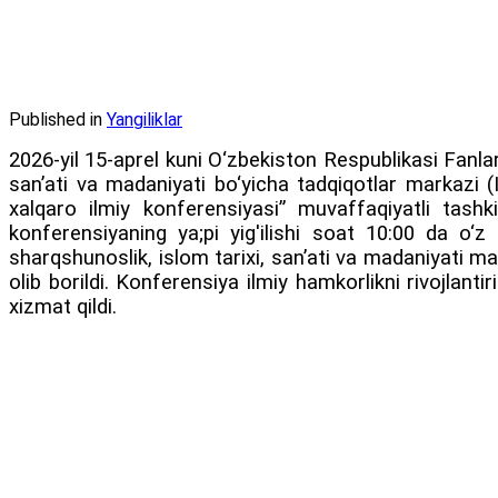
Published in
Yangiliklar
2026-yil 15-aprel kuni O‘zbekiston Respublikasi Fanl
san’ati va madaniyati bo‘yicha tadqiqotlar markazi
xalqaro ilmiy konferensiyasi” muvaffaqiyatli tashk
konferensiyaning ya;pi yig'ilishi soat 10:00 da o‘z 
sharqshunoslik, islom tarixi, san’ati va madaniyati m
olib borildi. Konferensiya ilmiy hamkorlikni rivojlant
xizmat qildi.