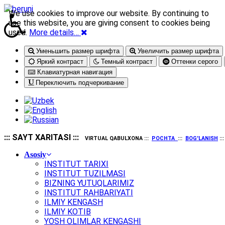
We use cookies to improve our website. By continuing to
use this website, you are giving consent to cookies being
used.
More details…
Уменьшить размер шрифта
Увеличить размер шрифта
Яркий контраст
Темный контраст
Оттенки серого
Клавиатурная навигация
Переключить подчеркивание
::: SAYT XARITASI :::
VIRTUAL QABULXONA :::
POCHTA
:::
BOG'LANISH
::
Asosiy
INSTITUT TARIXI
INSTITUT TUZILMASI
BIZNING YUTUQLARIMIZ
INSTITUT RAHBARIYATI
ILMIY KENGASH
ILMIY KOTIB
YOSH OLIMLAR KENGASHI