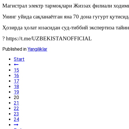
Магистрал электр тармоқлари Жиззах филиали ходими
Унинг уйида сақланаётган яна 70 дона гугурт қутисид
Ҳозирда ҳолат юзасидан суд-тиббий экспертиза тайин
? https://t.me/UZBEKISTANOFFICIAL
Published in
Yangiliklar
Start
15
16
17
18
19
20
21
22
23
24