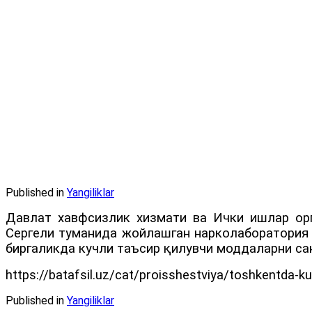
Published in
Yangiliklar
Давлат хавфсизлик хизмати ва Ички ишлар орг
Сергели туманида жойлашган нарколаборатория 
биргаликда кучли таъсир қилувчи моддаларни са
https://batafsil.uz/cat/proisshestviya/toshkentda-kuc
Published in
Yangiliklar