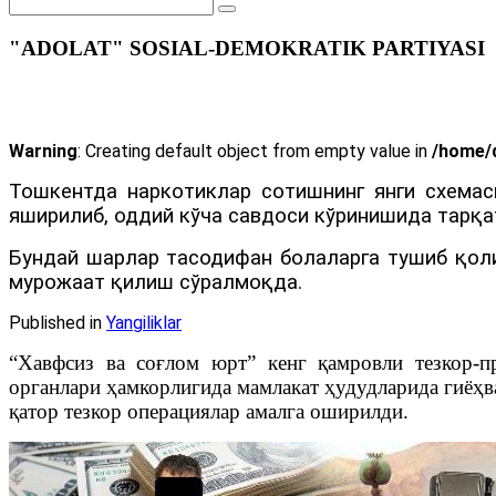
"ADOLAT" SOSIAL-DEMOKRATIK PARTIYASI
Warning
: Creating default object from empty value in
/home/d
Тошкентда наркотиклар сотишнинг янги схемас
яширилиб, оддий кўча савдоси кўринишида тарқ
Бундай шарлар тасодифан болаларга тушиб қоли
мурожаат қилиш сўралмоқда.
Published in
Yangiliklar
“Хавфсиз ва соғлом юрт” кенг қамровли тезкор-п
органлари ҳамкорлигида мамлакат ҳудудларида гиёҳв
қатор тезкор операциялар амалга оширилди.