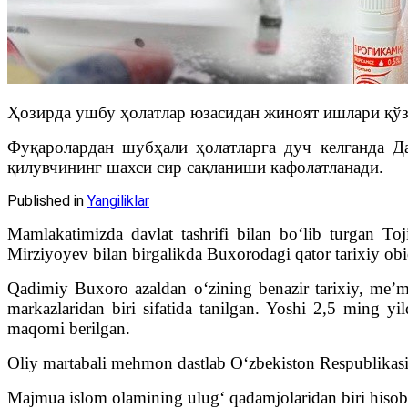
Ҳозирда ушбу ҳолатлар юзасидан жиноят ишлари қўзғ
Фуқаролардан шубҳали ҳолатларга дуч келганда Д
қилувчининг шахси сир сақланиши кафолатланади.
Published in
Yangiliklar
Mamlakatimizda davlat tashrifi bilan boʻlib turgan T
Mirziyoyev bilan birgalikda Buxorodagi qator tarixiy obi
Qadimiy Buxoro azaldan oʻzining benazir tarixiy, meʼm
markazlaridan biri sifatida tanilgan. Yoshi 2,5 ming
maqomi berilgan.
Oliy martabali mehmon dastlab Oʻzbekiston Respublikasi
Majmua islom olamining ulugʻ qadamjolaridan biri hisob