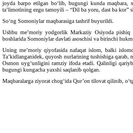
joyda barpo etilgan boʻlib, bugungi kunda maqbara, x
taʼlimotining ezgu tamoyili – “Dil ba yoru, dast ba kor” s
Soʻng Somoniylar maqbarasiga tashrif buyurildi.
Ushbu meʼmoriy yodgorlik Markaziy Osiyoda pishiq gʻ
boshlarida Somoniylar davlati asoschisi va birinchi huk
Uning meʼmoriy qiyofasida nafaqat islom, balki islomd
Taʼkidlanganidek, quyosh nurlarining tushishiga qarab, m
Osmon uygʻunligini ramziy ifoda etadi. Qalinligi qariyb
bugungi kungacha yaxshi saqlanib qolgan.
Maqbaralarga ziyorat chog‘ida Qur’on tilovat qilinib, o‘tg