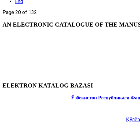
End
Page 20 of 132
AN ELECTRONIC CATALOGUE OF THE MANUSC
ELEKTRON KATALOG BAZASI
Ўзбекистон Республикаси Фа
Қўлёз