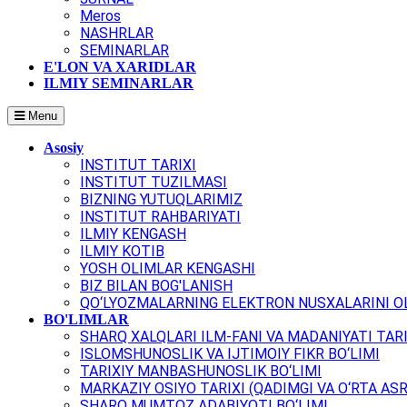
Meros
NASHRLAR
SEMINARLAR
E'LON VA XARIDLAR
ILMIY SEMINARLAR
Menu
Asosiy
INSTITUT TARIXI
INSTITUT TUZILMASI
BIZNING YUTUQLARIMIZ
INSTITUT RAHBARIYATI
ILMIY KENGASH
ILMIY KOTIB
YOSH OLIMLAR KENGASHI
BIZ BILAN BOG'LANISH
QO‘LYOZMALARNING ELEKTRON NUSXALARINI OL
BO'LIMLAR
SHARQ XALQLARI ILM-FANI VA MADANIYATI TARI
ISLOMSHUNOSLIK VA IJTIMOIY FIKR BO‘LIMI
TARIXIY MANBASHUNOSLIK BO‘LIMI
MARKAZIY OSIYO TARIXI (QADIMGI VA O‘RTA ASR
SHARQ MUMTOZ ADABIYOTI BO‘LIMI