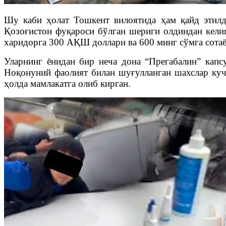
Шу каби ҳолат Тошкент вилоятида ҳам қайд этилд
Қозоғистон фуқароси бўлган шериги олдиндан келиш
харидорга 300 АҚШ доллари ва 600 минг сўмга сотаё
Уларнинг ёнидан бир неча дона “Прегабалин” капс
Ноқонуний фаолият билан шуғулланган шахслар куч
ҳолда мамлакатга олиб кирган.