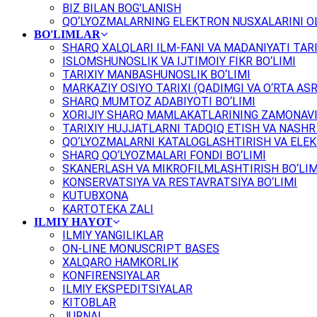
BIZ BILAN BOG'LANISH
QO‘LYOZMALARNING ELEKTRON NUSXALARINI OL
BO'LIMLAR
SHARQ XALQLARI ILM-FANI VA MADANIYATI TARI
ISLOMSHUNOSLIK VA IJTIMOIY FIKR BO‘LIMI
TARIXIY MANBASHUNOSLIK BO‘LIMI
MARKAZIY OSIYO TARIXI (QADIMGI VA O‘RTA ASR
SHARQ MUMTOZ ADABIYOTI BO‘LIMI
XORIJIY SHARQ MAMLAKATLARINING ZAMONAVI
TARIXIY HUJJATLARNI TADQIQ ETISH VA NASHR 
QO‘LYOZMALARNI KATALOGLASHTIRISH VA ELEK
SHARQ QO‘LYOZMALARI FONDI BO‘LIMI
SKANERLASH VA MIKROFILMLASHTIRISH BO‘LIM
KONSERVATSIYA VA RESTAVRATSIYA BO‘LIMI
KUTUBXONA
KARTOTEKA ZALI
ILMIY HAYOT
ILMIY YANGILIKLAR
ON-LINE MONUSCRIPT BASES
XALQARO HAMKORLIK
KONFIRENSIYALAR
ILMIY EKSPEDITSIYALAR
KITOBLAR
JURNAL