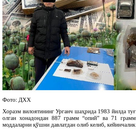
Фото: ДХХ
Хоразм вилоятининг Урганч шаҳрида 1983 йилда туғ
олган хонадондан 887 грамм “опий” ва 71 грамм
моддаларни қўшни давлатдан олиб келиб, кейинчали