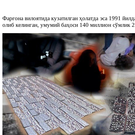
Фарғона вилоятида кузатилган ҳолатда эса 1991 йил
олиб келинган, умумий баҳоси 140 миллион сўмлик 2