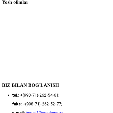
Yosh olimlar
BIZ BILAN BOG'LANISH
tel.:
+(998-71)-262-54-61;
faks:
+(998-71)-262-52-77;
e-mail:
beruni1@academy.uz
;