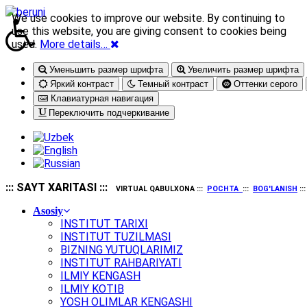
We use cookies to improve our website. By continuing to
use this website, you are giving consent to cookies being
used.
More details…
Уменьшить размер шрифта
Увеличить размер шрифта
Яркий контраст
Темный контраст
Оттенки серого
Клавиатурная навигация
Переключить подчеркивание
::: SAYT XARITASI :::
VIRTUAL QABULXONA :::
POCHTA
:::
BOG'LANISH
::
Asosiy
INSTITUT TARIXI
INSTITUT TUZILMASI
BIZNING YUTUQLARIMIZ
INSTITUT RAHBARIYATI
ILMIY KENGASH
ILMIY KOTIB
YOSH OLIMLAR KENGASHI