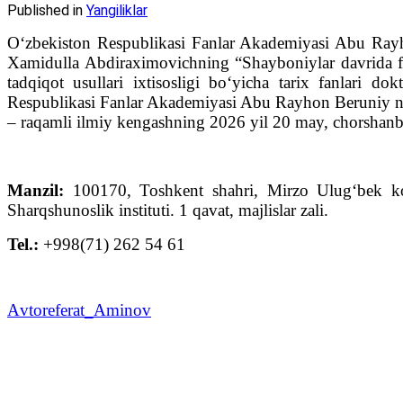
Published in
Yangiliklar
O‘zbekiston Respublikasi Fanlar Akademiyasi Abu Rayho
Xamidulla Abdiraximovichning “Shayboniylar davrida fi
tadqiqot usullari ixtisosligi bo‘yicha tarix fanlari d
Respublikasi Fanlar Akademiyasi Abu Rayhon Beruniy nom
– raqamli ilmiy kengashning 2026 yil 20 may, chorshanba
Manzil:
100170, Toshkent shahri, Mirzo Ulug‘bek k
Sharqshunoslik instituti. 1 qavat, majlislar zali.
Tel.:
+998(71) 262 54 61
Аvtoreferat_Aminov