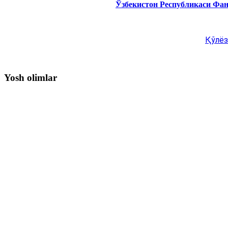
Ўзбекистон Республикаси Фа
Қўлёз
Yosh olimlar