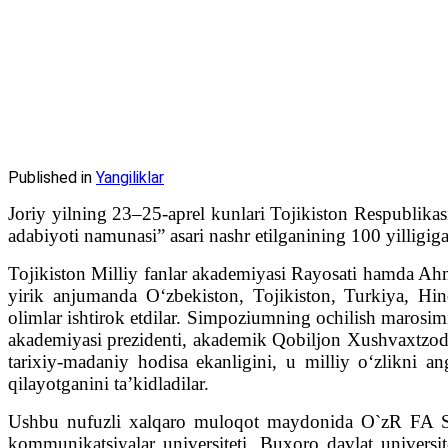
Published in
Yangiliklar
Joriy yilning 23–25-aprel kunlari Tojikiston Respublika
adabiyoti namunasi” asari nashr etilganining 100 yilligig
Tojikiston Milliy fanlar akademiyasi Rayosati hamda Ahm
yirik anjumanda O‘zbekiston, Tojikiston, Turkiya, Hi
olimlar ishtirok etdilar. Simpoziumning ochilish marosim
akademiyasi prezidenti, akademik Qobiljon Xushvaxtzoda
tarixiy-madaniy hodisa ekanligini, u milliy o‘zlikn
qilayotganini ta’kidladilar.
Ushbu nufuzli xalqaro muloqot maydonida O`zR FA Shar
kommunikatsiyalar universiteti, Buxoro davlat universite