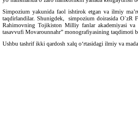
Simpozium yakunida faol ishtirok etgan va ilmiy ma’ruz
taqdirlandilar. Shunigdek, simpozium doirasida O`zR FA
Rahimovning Tojikiston Milliy fanlar akademiyasi va 
tasavvufi Movarounnahr” monografiyasining taqdimoti bo
Ushbu tashrif ikki qardosh xalq o‘rtasidagi ilmiy va ma