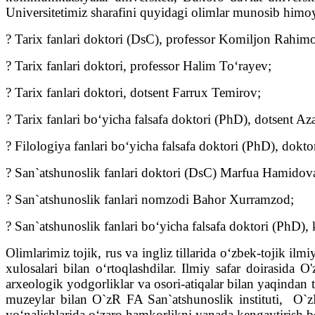
Universitetimiz sharafini quyidagi olimlar munosib himoya
? Tarix fanlari doktori (DsC), professor Komiljon Rahim
? Tarix fanlari doktori, professor Halim To‘rayev;
? Tarix fanlari doktori, dotsent Farrux Temirov;
? Tarix fanlari bo‘yicha falsafa doktori (PhD), dotsent A
? Filologiya fanlari bo‘yicha falsafa doktori (PhD), dok
? San`atshunoslik fanlari doktori (DsC) Marfua Hamidov
? San`atshunoslik fanlari nomzodi Bahor Xurramzod;
? San`atshunoslik fanlari bo‘yicha falsafa doktori (PhD
Olimlarimiz tojik, rus va ingliz tillarida o‘zbek-tojik
xulosalari bilan o‘rtoqlashdilar. Ilmiy safar doirasida
arxeologik yodgorliklar va osori-atiqalar bilan yaqindan t
muzeylar bilan O`zR FA San`atshunoslik instituti, O`zR 
yo‘nalishlarida o‘zaro hamkorlikni yanada kengaytirish b