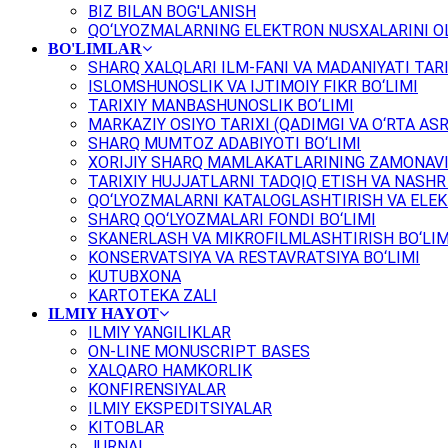
BIZ BILAN BOG'LANISH
QO‘LYOZMALARNING ELEKTRON NUSXALARINI OL
BO'LIMLAR
SHARQ XALQLARI ILM-FANI VA MADANIYATI TARI
ISLOMSHUNOSLIK VA IJTIMOIY FIKR BO‘LIMI
TARIXIY MANBASHUNOSLIK BO‘LIMI
MARKAZIY OSIYO TARIXI (QADIMGI VA O‘RTA ASR
SHARQ MUMTOZ ADABIYOTI BO‘LIMI
XORIJIY SHARQ MAMLAKATLARINING ZAMONAVI
TARIXIY HUJJATLARNI TADQIQ ETISH VA NASHR 
QO‘LYOZMALARNI KATALOGLASHTIRISH VA ELEK
SHARQ QO‘LYOZMALARI FONDI BO‘LIMI
SKANERLASH VA MIKROFILMLASHTIRISH BO‘LIM
KONSERVATSIYA VA RESTAVRATSIYA BO‘LIMI
KUTUBXONA
KARTOTEKA ZALI
ILMIY HAYOT
ILMIY YANGILIKLAR
ON-LINE MONUSCRIPT BASES
XALQARO HAMKORLIK
KONFIRENSIYALAR
ILMIY EKSPEDITSIYALAR
KITOBLAR
JURNAL