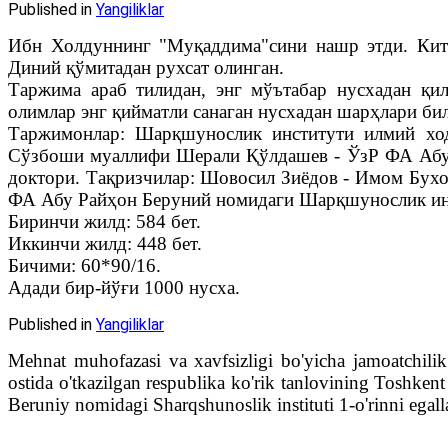
Published in
Yangiliklar
Ибн Холдуннинг "Муқаддима"сини нашр этди. Кит
Диний қўмитадан рухсат олинган.
Таржима араб тилидан, энг мўътабар нусхадан қи
олимлар энг қийматли санаган нусхадан шарҳлари бил
Таржимонлар: Шарқшунослик институти илмий хо
Сўзбоши муаллифи Шерали Қўлдашев - ЎзР ФА Абу 
доктори. Тақризчилар: Шовосил Зиёдов - Имом Бухо
ФА Абу Райҳон Беруний номидаги Шарқшунослик инст
Биринчи жилд: 584 бет.
Иккинчи жилд: 448 бет.
Бичими: 60*90/16.
Адади бир-йўғи 1000 нусха.
Published in
Yangiliklar
Mehnat muhofazasi va xavfsizligi bo'yicha jamoatchilik 
ostida o'tkazilgan respublika ko'rik tanlovining Toshk
Beruniy nomidagi Sharqshunoslik instituti 1-o'rinni egalla