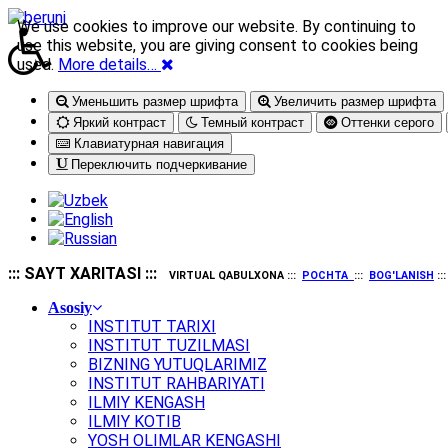
We use cookies to improve our website. By continuing to
use this website, you are giving consent to cookies being
used.
More details…
Уменьшить размер шрифта
Увеличить размер шрифта
Яркий контраст
Темный контраст
Оттенки серого
Клавиатурная навигация
Переключить подчеркивание
::: SAYT XARITASI :::
VIRTUAL QABULXONA :::
POCHTA
:::
BOG'LANISH
::
Asosiy
INSTITUT TARIXI
INSTITUT TUZILMASI
BIZNING YUTUQLARIMIZ
INSTITUT RAHBARIYATI
ILMIY KENGASH
ILMIY KOTIB
YOSH OLIMLAR KENGASHI