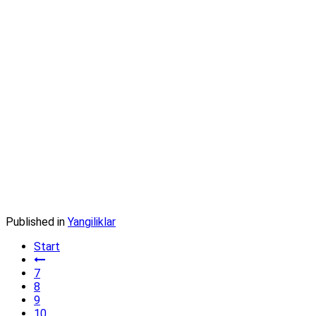
Published in
Yangiliklar
Start
7
8
9
10