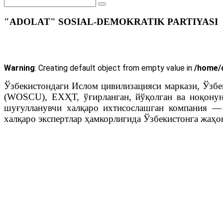
"ADOLAT" SOSIAL-DEMOKRATIK PARTIYASI
Warning
: Creating default object from empty value in
/home/d
Ўзбекистондаги Ислом цивилизацияси маркази, Ўзб
(WOSCU), ЕХҲТ, ўғирланган, йўқолган ва ноқонун
шуғулланувчи халқаро ихтисослашган компания — Ar
халқаро экспертлар ҳамкорлигида Ўзбекистонга жаҳон