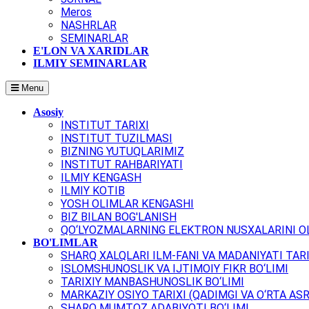
Meros
NASHRLAR
SEMINARLAR
E'LON VA XARIDLAR
ILMIY SEMINARLAR
Menu
Asosiy
INSTITUT TARIXI
INSTITUT TUZILMASI
BIZNING YUTUQLARIMIZ
INSTITUT RAHBARIYATI
ILMIY KENGASH
ILMIY KOTIB
YOSH OLIMLAR KENGASHI
BIZ BILAN BOG'LANISH
QO‘LYOZMALARNING ELEKTRON NUSXALARINI OL
BO'LIMLAR
SHARQ XALQLARI ILM-FANI VA MADANIYATI TARI
ISLOMSHUNOSLIK VA IJTIMOIY FIKR BO‘LIMI
TARIXIY MANBASHUNOSLIK BO‘LIMI
MARKAZIY OSIYO TARIXI (QADIMGI VA O‘RTA ASR
SHARQ MUMTOZ ADABIYOTI BO‘LIMI