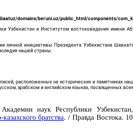
iaatuz/domains/beruni.uz/public_html/components/com_k2/
ики Узбекистан и Институтом востоковедения имени Аб
ции личной инициативы Президента Узбекистана Шавката
аследия нашей страны.
дписей, расположенных на исторических и памятниках на
усском, арабском и английском языках, посвященных все
Академии наук Республики Узбекистан,
-казахского братства
. / Правда Востока. 1