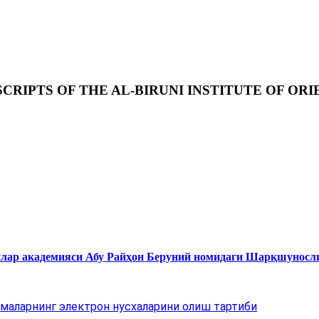
RIPTS OF THE AL-BIRUNI INSTITUTE OF ORI
нлар академияси Абу Райҳон Беруний номидаги Шарқшуносл
маларнинг электрон нусхаларини олиш тартиби