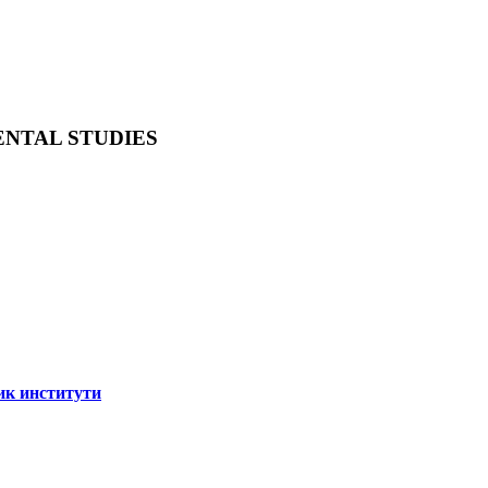
ENTAL STUDIES
ик институти