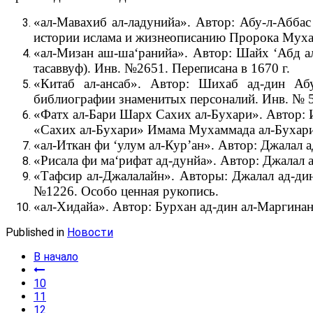
«ал-Мавахиб ал-ладунийа». Автор: Абу-л-Абба
истории ислама и жизнеописанию Пророка Муха
«ал-Мизан аш-ша‘ранийа». Автор: Шайх ‘Абд а
тасаввуф). Инв. №2651. Переписана в 1670 г.
«Китаб ал-ансаб». Автор: Шихаб ад-дин Абу
библиографии знаменитых персоналий. Инв. № 5
«Фатх ал-Бари Шарх Сахих ал-Бухари». Автор: 
«Сахих ал-Бухари» Имама Мухаммада ал-Бухари 
«ал-Иткан фи ‘улум ал-Кур’ан». Автор: Джалал 
«Рисала фи ма‘рифат ад-дунйа». Автор: Джалал 
«Тафсир ал-Джалалайн». Авторы: Джалал ад-дин
№1226. Особо ценная рукопись.
«ал-Хидайа». Автор: Бурхан ад-дин ал-Маргинан
Published in
Новости
В начало
10
11
12