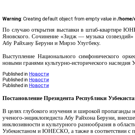
Warning
: Creating default object from empty value in
/home/d
По случаю открытия выставки в штаб-квартире ЮН
Яновского. Сочинение «Зидж — музыка созвездий» 
Абу Райхану Беруни и Мирзо Улугбеку.
⠀
Выступление Национального симфонического оркес
новыми гранями культурно-исторического наследия У
Published in
Новости
Published in
Новости
Published in
Новости
Постановление Президента Республики Узбекиста
В целях глубокого изучения и широкой пропаганды н
ученого-энциклопедиста Абу Райхона Беруни, внесше
инклюзивности и культурного разнообразия в област
Узбекистаном и ЮНЕСКО, а также в соответствии с п