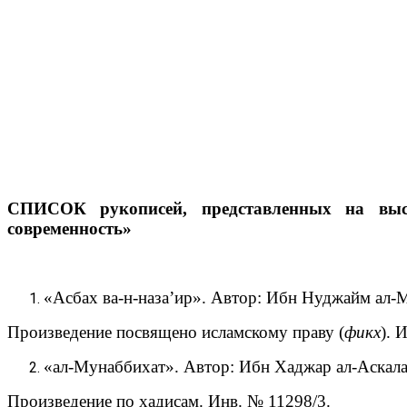
СПИСОК
рукописей, представленных на вы
современность»
«Асбах ва-н-наза’ир». Автор: Ибн Нуджайм ал-
Произведение посвящено исламскому праву (
фикх
). 
«ал-Мунаббихат». Автор: Ибн Хаджар ал-Аскала
Произведение по хадисам. Инв. № 11298/3.