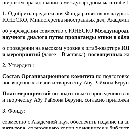
широком праздновании в международном масштабе 10
1.
Одобрить предложения Фонда развития культуры и 
ЮНЕСКО, Министерства иностранных дел, Академии
об учреждении совместно с ЮНЕСКО
Международн
научного диалога путем пропаганды этики в обла
о проведении на высоком уровне в штаб-квартире
Ю
и
мероприятий
(далее – Выставка),
посвященных жи
2.
Утвердить:
Состав Организационного комитета
по подготовк
посвященных жизни и творчеству Абу Райхона Берун
План мероприятий
по подготовке и проведению в
и творчеству Абу Райхона Беруни, согласно приложе
3.
Фонду:
совместно с Академией наук обеспечить издание на а
каталога,
содержащего копии хранящихся в библиоте