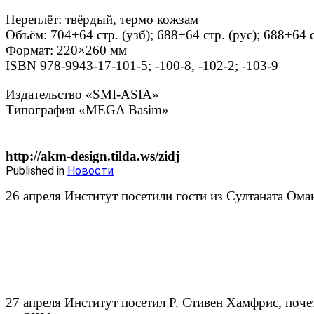
Переплёт: твёрдый, термо кожзам
Объём: 704+64 стр. (узб); 688+64 стр. (рус); 688+64 ст
Формат: 220×260 мм
ISBN 978-9943-17-101-5; -100-8, -102-2; -103-9
Издательство «SMI-ASIA»
Типография «MEGA Basim»
http://akm-design.tilda.ws/zidj
Published in
Новости
26 апреля Институт посетили гости из Султаната Ома
27 апреля Институт посетил Р. Стивен Хамфрис, поч