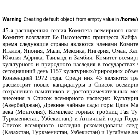
Warning
: Creating default object from empty value in
/home/d
45-я расширенная сессия Комитета всемирного насл
Комитет возглавит Ее Высочество принцесса Хайф
время следующие страны являются членами Комитета
Италия, Япония, Мали, Мексика, Нигерия, Оман, Кат
Южная Африка, Таиланд и Замбия. Комитет всемир
культурного и природного наследия в государствах
сегодняшний день 1157 культурных/природных объект
Конвенцией 1972 года. Среди них 43 являются тра
рассмотрит новые кандидатуры в Список всемир
сохранению памятников и достопримечательных ме
внесения в Список всемирного наследия: Культур
(Азербайджан), Древние чайные сады горы Цзин Ма
века (Монголия), Комплекс горных гробниц Гая Ту
Туркменистан, Узбекистан,) и Античный город Го
Список всемирного наследия рекомендованы сл
(Казахстан, Туркменистан, Узбекистан) и Тугайные л