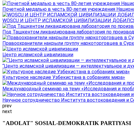
Почетной медалью в честь 80-летия учреждения Национал
WOSCU И ЦЕНТР ИСЛАМСКОЙ ЦИВИЛИЗАЦИИ ДОБИЛСЯ В
Под Ташкентом ликвидирована лаборатория по производ
Правоохранители накрыли группу наркоторговцев в Сурха
Центр исламской цивилизации
“Центр исламской цивилизации — интеллектуальное и ду
Культурное наследие Узбекистана в собраниях мира»
Международный семинар на тему «Исследования и пробле
Научное сотрудничество Института востоковедения и Се
prev
next
"ADOLAT" SOSIAL-DEMOKRATIK PARTIYASI