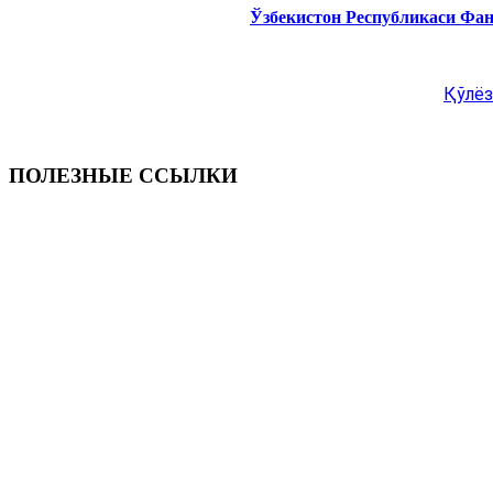
Ўзбекистон Республикаси Фа
Қўлёз
ПОЛЕЗНЫЕ ССЫЛКИ