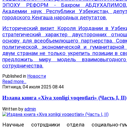
ЭПОХУ РЕФОРМ - Бахром АБДУХАЛИМОВ, 
Академии наук Республики Узбекистан, депу
городского Кенгаша народных депутатов.
Исторический визит Короля Иордании в Узбек
стратегический характер двусторонних отно
основу для всеобъемлющего партнерства. Сов
политической, экономической и гуманитарной
двум странам не только укрепить позиции в сво
предложить миру модель взаимовыгодного
сотрудничества.
Published in
Новости
Read more...
Пятница, 04 июля 2025 08:44
Издана книга «Xiva xonligi voqeotlari» (Часть I, II)
Written by
admin
Научные сотрудники отдела социально-гу