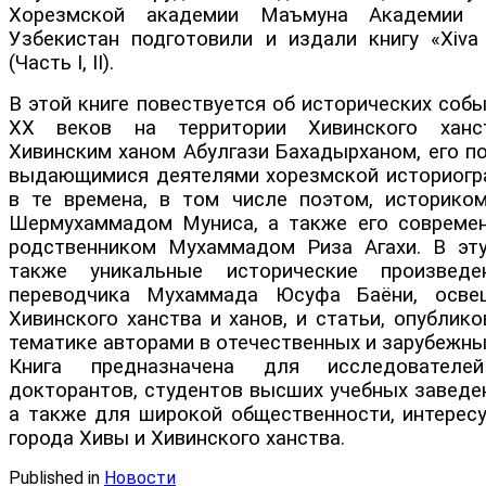
Хорезмской академии Маъмуна Академии н
Узбекистан подготовили и издали книгу «Xiva xo
(Часть I, II).
В этой книге повествуется об исторических собы
XX веков на территории Хивинского ханс
Хивинским ханом Абулгази Бахадырханом, его п
выдающимися деятелями хорезмской историогр
в те времена, в том числе поэтом, историко
Шермухаммадом Муниса, а также его совреме
родственником Мухаммадом Риза Агахи. В эт
также уникальные исторические произвед
переводчика Мухаммада Юсуфа Баёни, осв
Хивинского ханства и ханов, и статьи, опублик
тематике авторами в отечественных и зарубежны
Книга предназначена для исследователе
докторантов, студентов высших учебных заведе
а также для широкой общественности, интерес
города Хивы и Хивинского ханства.
Published in
Новости