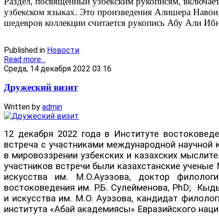
Раздел, посвященный узбекским рукописям, включает 
узбекском языках. Это произведения Алишера Навои,
шедевров коллекции считается рукопись Абу Али Ибн
Published in
Новости
Read more...
Среда, 14 декабря 2022 03:16
Дружеский визит
Written by
admin
12 декабря 2022 года в Институте востоковед
встреча с участниками международной научной к
в мировоззрении узбекских и казахских мыслите
участников встречи были казахстанские ученые
искусства им. М.О.Ауэзова, доктор филоло
востоковедения им. Р.Б. Сулейменова, PhD; Кыд
и искусства им. М.О. Ауэзова, кандидат филоло
института «Абай академиясы» Евразийского наци