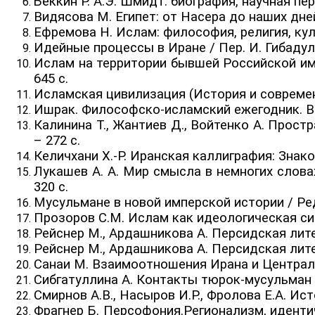
Беккин Р. А.Э. Шмидт: биография, научная пер
Видясова М. Египет: от Насера до наших дней.
Ефремова Н. Ислам: философия, религия, культ
Идейные процессы в Иране / Пер. И. Гибадулли
Ислам на территории бывшей Российской импе
645 с.
Исламская цивилизация (История и современно
Ишрак. Философско-исламский ежегодник. Выпу
Калинина Т., Жантиев Д., Войтенко А. Прост
– 272 с.
Келичхани Х.-Р. Иранская каллиграфия: Знаком
Лукашев А. А. Мир смысла в немногих слова
320 с.
Мусульмане в новой имперской истории / Ред. 
Прозоров С.М. Ислам как идеологическая сист
Рейснер М., Ардашникова А. Персидская литера
Рейснер М., Ардашникова А. Персидская литера
Санаи М. Взаимоотношения Ирана и Центрально
Сибгатуллина А. Контакты тюрок-мусульман Ро
Смирнов А.В., Насыров И.Р., Фролова Е.А. Ис
Фрагнер Б. Персофония.Регионализм, идентич