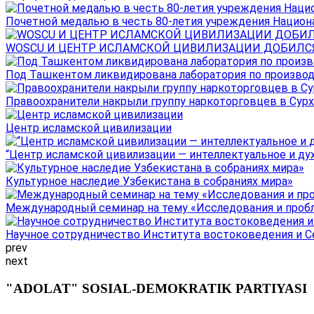
Почетной медалью в честь 80-летия учреждения Национал
WOSCU И ЦЕНТР ИСЛАМСКОЙ ЦИВИЛИЗАЦИИ ДОБИЛСЯ В
Под Ташкентом ликвидирована лаборатория по производ
Правоохранители накрыли группу наркоторговцев в Сурха
Центр исламской цивилизации
“Центр исламской цивилизации — интеллектуальное и ду
Культурное наследие Узбекистана в собраниях мира»
Международный семинар на тему «Исследования и пробле
Научное сотрудничество Института востоковедения и Се
prev
next
"ADOLAT" SOSIAL-DEMOKRATIK PARTIYASI