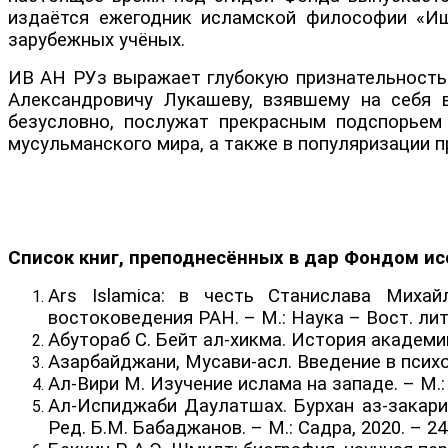
издаётся ежегодник исламской философии «Иш
зарубежных учёных.
ИВ АН РУз выражает глубокую признательность 
Александровичу Лукашеву, взявшему на себя 
безусловно, послужат прекрасным подспорьем
мусульманского мира, а также в популяризации 
Список книг, преподнесённых в дар Фондом ис
Ars Islamica: в честь Станислава Михай
востоковедения РАН. – М.: Наука – Вост. лит.,
Абутораб С. Бейт ал-хикма. История академии 
Азарбайджани, Мусави-асл. Введение в психоло
Ал-Вири М. Изучение ислама на западе. – М.: 
Ал-Испиджаби Даулатшах. Бурхан аз-закарин
Ред. Б.М. Бабаджанов. – М.: Садра, 2020. – 24