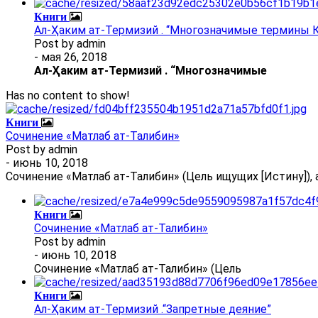
Книги
Ал-Ҳаким ат-Термизий . “Многозначимые термины К
Post by
admin
- мая 26, 2018
Ал
-
Ҳаким ат-Термизий
.
“Многозначимые
Has no content to show!
Книги
Сочинение «Матлаб ат-Талибин»
Post by
admin
- июнь 10, 2018
Сочинение «Матлаб ат-Талибин» (Цель ищущих [Истину]), 
Книги
Сочинение «Матлаб ат-Талибин»
Post by
admin
- июнь 10, 2018
Сочинение «Матлаб ат-Талибин» (Цель
Книги
Ал-Ҳаким ат-Термизий .“Запретные деяние”