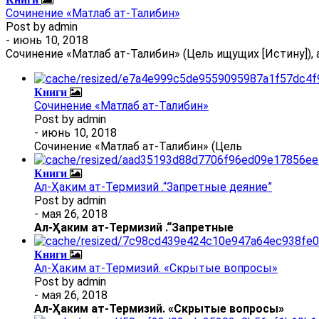
Сочинение «Матлаб ат-Талибин»
Post by
admin
- июнь 10, 2018
Сочинение «Матлаб ат-Талибин» (Цель ищущих [Истину]), 
Книги
Сочинение «Матлаб ат-Талибин»
Post by
admin
- июнь 10, 2018
Сочинение «Матлаб ат-Талибин» (Цель
Книги
Ал-Ҳаким ат-Термизий .“Запретные деяние”
Post by
admin
- мая 26, 2018
Ал
-
Ҳаким ат-Термизий
.
“Запретные
Книги
Ал-Ҳаким ат-Термизий. «Скрытые вопросы»
Post by
admin
- мая 26, 2018
Ал
-
Ҳаким ат-Термизий
. «Скрытые вопросы»