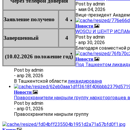
Через телефон доверия
Post by
admin
- мая 04, 2026
Вице-президент Академ
Заявление получено
4
Новости
WOSCU И ЦЕНТР ИСЛА
Post by
admin
Завершенный
4
- апр 30, 2026
Благодаря совместной 
(10.02.2026 положение год)
Новости
Под Ташкентом ликвиди
Post by
admin
- апр 28, 2026
В Ташкентской области
ликвидирована
Новости
Правоохранители накрыли группу наркоторговцев 
Post by
admin
- апр 01, 2026
Правоохранители накрыли группу
Книги