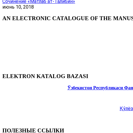
Сочинение «Матлаб ат-Талибин»
июнь 10, 2018
AN ELECTRONIC CATALOGUE OF THE MANUSC
ELEKTRON KATALOG BAZASI
Ўзбекистон Республикаси Фа
Қўлёз
ПОЛЕЗНЫЕ ССЫЛКИ