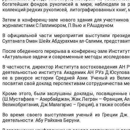
богатейших фондов рукописей в мире; наблюдали за 
коллекций редких рукописей, литографированных книг, 
Затем в конференц-зале нового здания для участник
журналистами С.Галлимором, П.Вью и Р.Ашдауном.
В официальной части мероприятия выступили президе
Султаната Оман Шейх Абдурахман ал-Салими, представи
После обеденного перерыва в конференц-зале Институт
«Актуальные задачи и современные методы исследовани
В частности, директор Института востоковедения АН Р
деятельностью института. Академик АН РУз Д.Юсупова
ее в ракурсе истории Средней Азии. Ученый из Вели
посвятил свой доклад перспективам сотрудничества м
Кроме этого, были заслушаны доклады, посвященные в
(Ш.Мустафаев – Азербайджан, Жак Легран – Франция, Ал
Великобритания, Дж.Малагарис – Греция), а также особе
Во время своего выступления ученый из Греции Дж.
деятельности Абу Райхана Беруни.