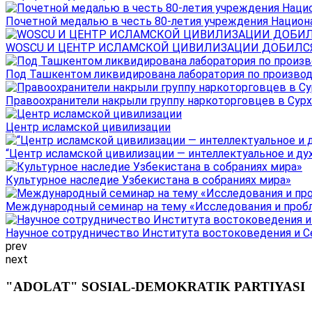
Почетной медалью в честь 80-летия учреждения Национал
WOSCU И ЦЕНТР ИСЛАМСКОЙ ЦИВИЛИЗАЦИИ ДОБИЛСЯ В
Под Ташкентом ликвидирована лаборатория по производ
Правоохранители накрыли группу наркоторговцев в Сурха
Центр исламской цивилизации
“Центр исламской цивилизации — интеллектуальное и ду
Культурное наследие Узбекистана в собраниях мира»
Международный семинар на тему «Исследования и пробле
Научное сотрудничество Института востоковедения и Се
prev
next
"ADOLAT" SOSIAL-DEMOKRATIK PARTIYASI