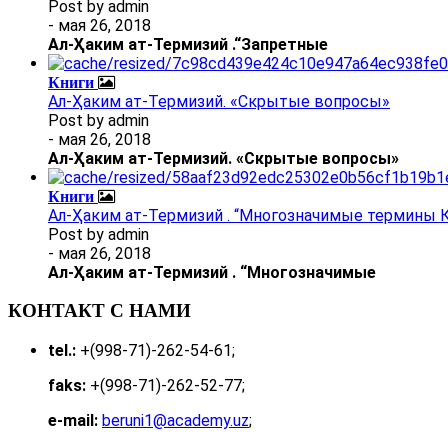
Post by
admin
- мая 26, 2018
Ал
-
Ҳаким ат-Термизий
.
“Запретные
Книги
Ал-Ҳаким ат-Термизий. «Скрытые вопросы»
Post by
admin
- мая 26, 2018
Ал
-
Ҳаким ат-Термизий
. «Скрытые вопросы»
Книги
Ал-Ҳаким ат-Термизий . “Многозначимые термины К
Post by
admin
- мая 26, 2018
Ал
-
Ҳаким ат-Термизий
.
“Многозначимые
КОНТАКТ С НАМИ
tel.:
+(998-71)-262-54-61;
faks:
+(998-71)-262-52-77;
e-mail:
beruni1@academy.uz
;