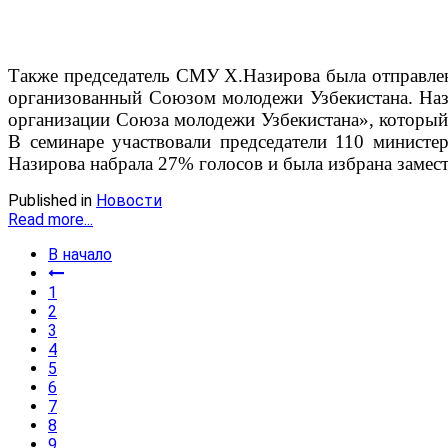
Также председатель СМУ Х.Назирова была отправлен
организованный Союзом молодежи Узбекистана. Назв
организации Союза молодежи Узбекистана», который
В семинаре участвовали председатели 110 министер
Назирова набрала 27% голосов и была избрана замест
Published in
Новости
Read more...
В начало
1
2
3
4
5
6
7
8
9