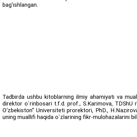
bag‘ishlangan.
Tadbirda ushbu kitoblarning ilmiy ahamiyati va mualli
direktor o`rinbosari t.f.d. prof., S.Karimova, TDShU r
O‘zbekiston” Universiteti prorektori, PhD., H.Nazirov
uning muallifi haqida o`zlarining fikr-mulohazalarini bild