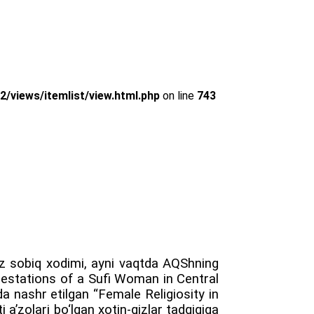
views/itemlist/view.html.php
on line
743
miz sobiq xodimi, ayni vaqtda AQShning
ifestations of a Sufi Woman in Central
da nashr etilgan “Female Religiosity in
 a’zolari bo‘lgan xotin-qizlar tadqiqiga