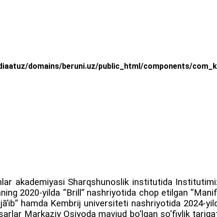
iaatuz/domains/beruni.uz/public_html/components/com_k2/
anlar akademiyasi Sharqshunoslik institutida Instituti
ing 2020-yilda “Brill” nashriyotida chop etilgan “Man
ʻajā’ib” hamda Kembrij universiteti nashriyotida 2024-yil
sarlar Markaziy Osiyoda mavjud bo‘lgan so‘fiylik tariqati