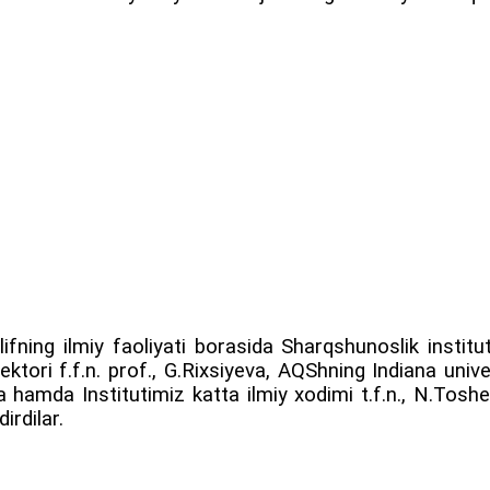
fning ilmiy faoliyati borasida Sharqshunoslik instituti
ektori f.f.n. prof., G.Rixsiyeva, AQShning Indiana univ
a hamda Institutimiz katta ilmiy xodimi t.f.n., N.Toshe
irdilar.