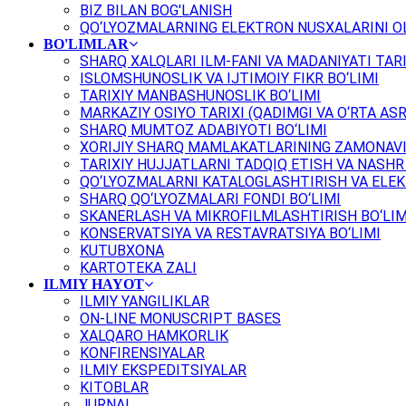
BIZ BILAN BOG'LANISH
QO‘LYOZMALARNING ELEKTRON NUSXALARINI OL
BO'LIMLAR
SHARQ XALQLARI ILM-FANI VA MADANIYATI TARI
ISLOMSHUNOSLIK VA IJTIMOIY FIKR BO‘LIMI
TARIXIY MANBASHUNOSLIK BO‘LIMI
MARKAZIY OSIYO TARIXI (QADIMGI VA O‘RTA ASR
SHARQ MUMTOZ ADABIYOTI BO‘LIMI
XORIJIY SHARQ MAMLAKATLARINING ZAMONAVI
TARIXIY HUJJATLARNI TADQIQ ETISH VA NASHR 
QO‘LYOZMALARNI KATALOGLASHTIRISH VA ELEK
SHARQ QO‘LYOZMALARI FONDI BO‘LIMI
SKANERLASH VA MIKROFILMLASHTIRISH BO‘LIM
KONSERVATSIYA VA RESTAVRATSIYA BO‘LIMI
KUTUBXONA
KARTOTEKA ZALI
ILMIY HAYOT
ILMIY YANGILIKLAR
ON-LINE MONUSCRIPT BASES
XALQARO HAMKORLIK
KONFIRENSIYALAR
ILMIY EKSPEDITSIYALAR
KITOBLAR
JURNAL