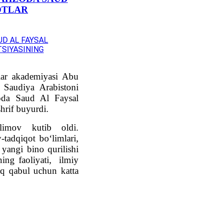
OTLAR
lar akademiyasi Abu
 Saudiya Arabistoni
zoda Saud Al Faysal
shrif buyurdi.
alimov kutib oldi.
y-tadqiqot bo‘limlari,
 yangi bino qurilishi
ing faoliyati, ilmiy
liq qabul uchun katta