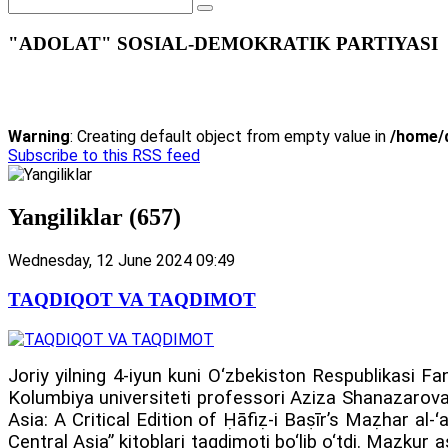
"ADOLAT" SOSIAL-DEMOKRATIK PARTIYASI
Warning
: Creating default object from empty value in
/home/d
Subscribe to this RSS feed
Yangiliklar (657)
Wednesday, 12 June 2024 09:49
TAQDIQOT VA TAQDIMOT
Joriy yilning 4-iyun kuni O‘zbekiston Respublikasi F
Kolumbiya universiteti professori Aziza Shanazarovan
Asia: A Critical Edition of Ḥāfiẓ-i Baṣīr’s Maẓhar al-
Central Asia” kitoblari taqdimoti bo‘lib o‘tdi. Mazkur a