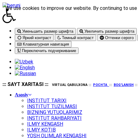
We use cookies to improve our website. By continuing to use 
Уменьшить размер шрифта
Увеличить размер шрифта
Яркий контраст
Темный контраст
Оттенки серого
Клавиатурная навигация
Переключить подчеркивание
::: SAYT XARITASI :::
VIRTUAL QABULXONA :::
POCHTA
:::
BOG'LANISH
::
Asosiy
INSTITUT TARIXI
INSTITUT TUZILMASI
BIZNING YUTUQLARIMIZ
INSTITUT RAHBARIYATI
ILMIY KENGASH
ILMIY KOTIB
YOSH OLIMLAR KENGASHI