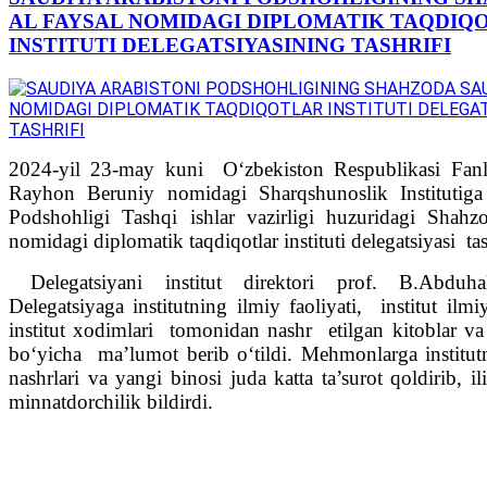
AL FAYSAL NOMIDAGI DIPLOMATIK TAQDIQ
INSTITUTI DELEGATSIYASINING TASHRIFI
2024-yil 23-may kuni O‘zbekiston Respublikasi Fan
Rayhon Beruniy nomidagi Sharqshunoslik Institutiga
Podshohligi Tashqi ishlar vazirligi huzuridagi Shah
nomidagi diplomatik taqdiqotlar instituti delegatsiyasi ta
Delegatsiyani institut direktori prof. B.Abduh
Delegatsiyaga institutning ilmiy faoliyati, institut ilmi
institut xodimlari tomonidan nashr etilgan kitoblar va
bo‘yicha ma’lumot berib o‘tildi. Mehmonlarga institutn
nashrlari va yangi binosi juda katta ta’surot qoldirib, i
minnatdorchilik bildirdi.