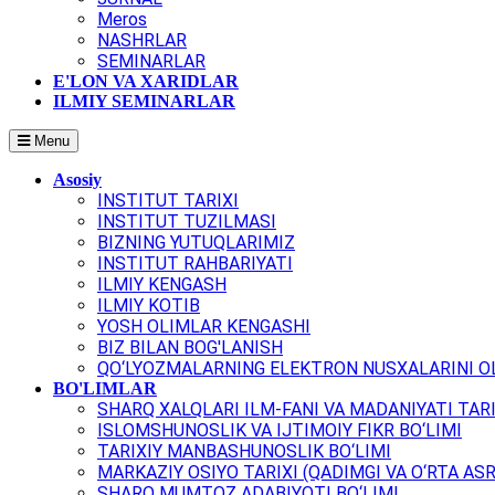
Meros
NASHRLAR
SEMINARLAR
E'LON VA XARIDLAR
ILMIY SEMINARLAR
Menu
Asosiy
INSTITUT TARIXI
INSTITUT TUZILMASI
BIZNING YUTUQLARIMIZ
INSTITUT RAHBARIYATI
ILMIY KENGASH
ILMIY KOTIB
YOSH OLIMLAR KENGASHI
BIZ BILAN BOG'LANISH
QO‘LYOZMALARNING ELEKTRON NUSXALARINI OL
BO'LIMLAR
SHARQ XALQLARI ILM-FANI VA MADANIYATI TARI
ISLOMSHUNOSLIK VA IJTIMOIY FIKR BO‘LIMI
TARIXIY MANBASHUNOSLIK BO‘LIMI
MARKAZIY OSIYO TARIXI (QADIMGI VA O‘RTA ASR
SHARQ MUMTOZ ADABIYOTI BO‘LIMI