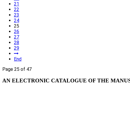
21
22
23
24
25
26
27
28
29
End
Page 25 of 47
AN ELECTRONIC CATALOGUE OF THE MANUSC