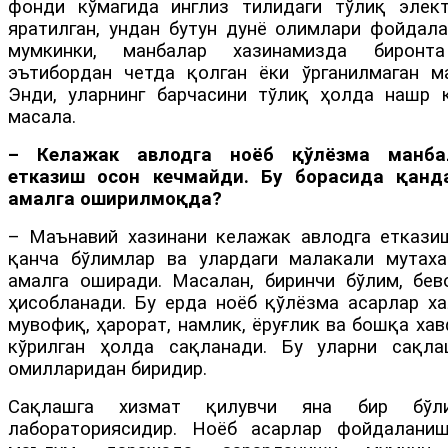
фонди кўмагида инглиз тилидаги тўлиқ элек
яратилган, ундан бутун дунё олимлари фойдал
мумкинки, манбалар хазинамизда биронта
эътибордан четда қолган ёки ўрганилмаган ма
Энди, уларнинг барчасини тўлиқ ҳолда нашр
масала.
– Келажак авлодга ноёб қўлёзма манбал
етказиш осон кечмайди. Бу борасида қан
амалга оширилмоқда?
– Маънавий хазинани келажак авлодга еткази
қанча бўлимлар ва улардаги малакали мутах
амалга оширади. Масалан, биринчи бўлим, бев
ҳисобланади. Бу ерда ноёб қўлёзма асарлар ха
мувофиқ, ҳарорат, намлик, ёруғлик ва бошқа ха
кўрилган ҳолда сақланади. Бу уларни сақла
омилларидан биридир.
Сақлашга хизмат қилувчи яна бир бўли
лабораториясидир. Ноёб асарлар фойдалани