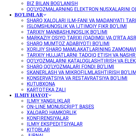
BIZ BILAN BOG'LANISH
QO‘LYOZMALARNING ELEKTRON NUSXALARINI OL
BO'LIMLAR
SHARQ XALQLARI ILM-FANI VA MADANIYATI TARI
ISLOMSHUNOSLIK VA IJTIMOIY FIKR BO‘LIMI
TARIXIY MANBASHUNOSLIK BO‘LIMI
MARKAZIY OSIYO TARIXI (QADIMGI VA O‘RTA ASR
SHARQ MUMTOZ ADABIYOTI BO‘LIMI
XORIJIY SHARQ MAMLAKATLARINING ZAMONAVI
TARIXIY HUJJATLARNI TADQIQ ETISH VA NASHR 
QO‘LYOZMALARNI KATALOGLASHTIRISH VA ELEK
SHARQ QO‘LYOZMALARI FONDI BO‘LIMI
SKANERLASH VA MIKROFILMLASHTIRISH BO‘LIM
KONSERVATSIYA VA RESTAVRATSIYA BO‘LIMI
KUTUBXONA
KARTOTEKA ZALI
ILMIY HAYOT
ILMIY YANGILIKLAR
ON-LINE MONUSCRIPT BASES
XALQARO HAMKORLIK
KONFIRENSIYALAR
ILMIY EKSPEDITSIYALAR
KITOBLAR
JURNAL