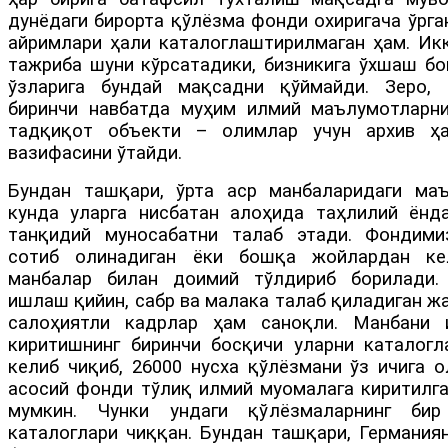
дунёдаги бирорта қўлёзма фонди охиригача ўрга
айримлари ҳали каталоглаштирилмаган ҳам. Икк
тажриба шуни кўрсатадики, бизникига ўхшаш б
ўзларига бундай мақсадни қўймайди. Зеро, 
биринчи навбатда муҳим илмий маълумотларн
тадқиқот объекти – олимлар учун архив ҳ
вазифасини ўтайди.
Бундан ташқари, ўрта аср манбаларидаги маъ
кунда уларга нисбатан алоҳида таҳлилий ёнд
танқидий муносабатни талаб этади. Фондими
сотиб олинадиган ёки бошқа жойлардан ке
манбалар билан доимий тўлдириб борилади.
ишлаш қийин, сабр ва малака талаб қиладиган жа
салоҳиятли кадрлар ҳам саноқли. Манбани 
киритишнинг биринчи босқичи уларни каталог
келиб чиқиб, 26000 нусха қўлёзмани ўз ичига о
асосий фонди тўлиқ илмий муомалага киритилга
мумкин. Чунки ундаги қўлёзмаларнинг би
каталоглари чиққан. Бундан ташқари, Германия