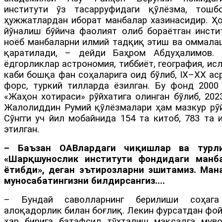
институти ўз тасарруфидаги қўлёзма, тошб
ҳужжатлардан иборат манбалар хазинасидир. Ҳо
йўналиш бўйича фаолият олиб бораётган инсти
ноёб манбаларни илмий тадқиқ этиш ва оммала
қаратилади, – дейди Баҳром Абдуҳалимов
ёдгорликлар астрономия, тиббиёт, география, ис
каби бошқа фан соҳаларига оид бўлиб, IХ–ХХ ас
форс, туркий тилларда ёзилган. Бу фонд 200
«Жаҳон хотираси» рўйхатига олинган бўлиб, 20
Жалолиддин Румий қўлёзмалари ҳам мазкур рўйх
Сўнгги уч йил мобайнида 154 та китоб, 783 та
этилган.
– Баъзан ОАВлардаги чиқишлар ва турл
«Шарқшунослик институти фондидаги манб
ётибди», деган эътирозларни эшитамиз. Ман
муносабатингизни билдирсангиз....
– Бундай саволларнинг берилиши соҳаг
алоқадорлик билан боғлиқ. Лекин фурсатдан фой
ҳар бирига батафсил тўхталиш мақсадга муво