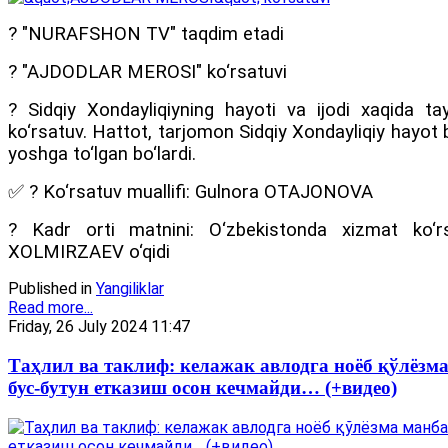
? "NURAFSHON TV" taqdim etadi
? "AJDODLAR MEROSI" ko‘rsatuvi
? Sidqiy Xondayliqiyning hayoti va ijodi xaqida t
ko‘rsatuv. Hattot, tarjomon Sidqiy Xondayliqiy hayot b
yoshga to‘lgan bo‘lardi.
✅ ? Ko‘rsatuv muallifi: Gulnora OTAJONOVA
? Kadr orti matnini: O‘zbekistonda xizmat ko‘r
XOLMIRZAEV o‘qidi
Published in
Yangiliklar
Read more...
Friday, 26 July 2024 11:47
Таҳлил ва таклиф: келажак авлодга ноёб қўлёзм
бус-бутун етказиш осон кечмайди… (+видео)