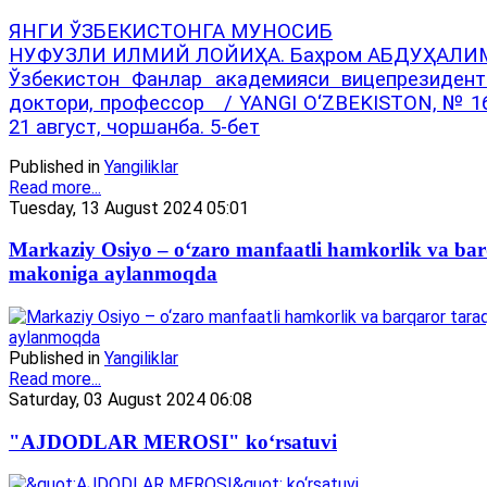
ЯНГИ ЎЗБЕКИСТОНГА МУНОСИБ
НУФУЗЛИ ИЛМИЙ ЛОЙИҲА. Баҳром АБДУҲАЛИ
Ўзбекистон Фанлар академияси вице­президент
доктори, профессор / YANGI O‘ZBEKISTON, № 167
21 август, чоршанба. 5-бет
Published in
Yangiliklar
Read more...
Tuesday, 13 August 2024 05:01
Markaziy Osiyo – o‘zaro manfaatli hamkorlik va bar
makoniga aylanmoqda
Published in
Yangiliklar
Read more...
Saturday, 03 August 2024 06:08
"AJDODLAR MEROSI" ko‘rsatuvi