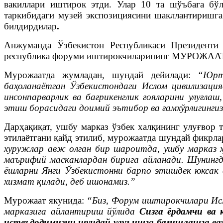
вакиллари иштирок этди. Улар 10 та шўъбага бў
таркибидаги музей экспозициясини шакллантиришга 
билдирдилар
.
Анжуманда Ўзбекистон Республикаси Президенти 
республика форуми иштирокчиларининг МУРОЖААТ
Мурожаатда жумладан, шундай дейилади:
“Юрт
баҳоланаётган Ўзбекистондаги Ислом цивилизаци
инсонпарварлик ва бағрикенглик ғояларини улуғла
этиш борасидаги доимий эътибор ва ғамхўрлигингиз
Дарҳақиқат, ушбу марказ ўзбек халқининг улуғвор 
этилаётгани қайд этилиб, мурожаатда шундай фикрл
хуружлар авж олган бир шароитда, ушбу марказ ҳ
маърифий масканлардан бирига айланади. Шунингд
ёшларни Янги Ўзбекистонни барпо этишдек юксак
хизмат қилади, деб ишонамиз.”
Мурожаат якунида:
“Биз, Форум иштирокчилари Исл
марказига айлантириш йўлида
Сизга ёрдамчи ва 
истеъдодимизни шундай улуғ ишга бағишлашга ваъ