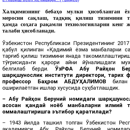
Халқимизнинг бебаҳо мулки ҳисобланган ё
меросни сақлаш, тадқиқ қилиш тизимини 
ҳамда соҳага рақамли технологияларни кенг 
талаби ҳисобланади.
Ўзбекистон Республикаси Президентининг 2017
қабул қилинган «Қадимий ёзма манбаларни с
тарғиб қилиш тизимини янада такомиллаштириш
тўғрисида»ги қарори айни йўналишдаги му
белгилаб берди.
ЎзРФА Абу Райҳон Бер
шарқшунослик институти директори, тарих ф
профессор Баҳром АБДУҲАЛИМОВ
билан
оширилаётган ишлар хусусида суҳбатлашдик.
– Абу Райҳон Беруний номидаги шарқшунос
асосан қандай ноёб манбаларни илмий 
оммалаштиришга эътибор қаратилади?
– 1943 йилда ташкил топган Ўзбекистон Рес
академияси Абу Райҳон Беруний номидаг