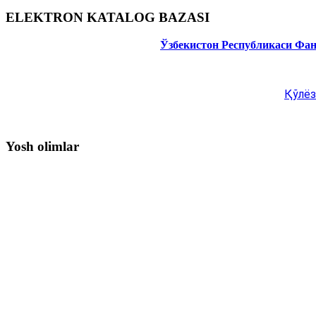
ELEKTRON KATALOG BAZASI
Ўзбекистон Республикаси Фа
Қўлёз
Yosh olimlar