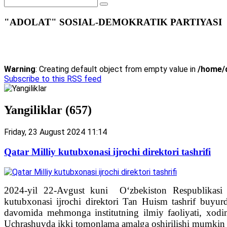
"ADOLAT" SOSIAL-DEMOKRATIK PARTIYASI
Warning
: Creating default object from empty value in
/home/d
Subscribe to this RSS feed
Yangiliklar (657)
Friday, 23 August 2024 11:14
Qatar Milliy kutubxonasi ijrochi direktori tashrifi
2024-yil 22-Avgust kuni O‘zbekiston Respublikasi 
kutubxonasi ijrochi direktori Tan Huism tashrif buyu
davomida mehmonga institutning ilmiy faoliyati, xodim
Uchrashuvda ikki tomonlama amalga oshirilishi mumkin bo‘l