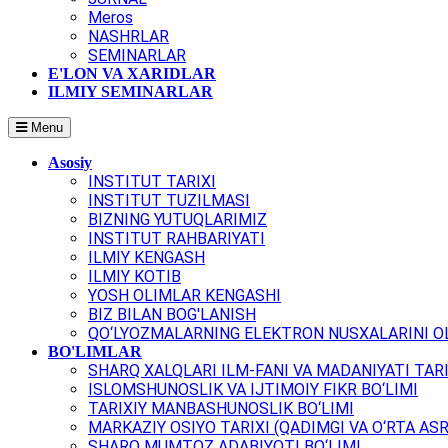
Meros
NASHRLAR
SEMINARLAR
E'LON VA XARIDLAR
ILMIY SEMINARLAR
Menu
Asosiy
INSTITUT TARIXI
INSTITUT TUZILMASI
BIZNING YUTUQLARIMIZ
INSTITUT RAHBARIYATI
ILMIY KENGASH
ILMIY KOTIB
YOSH OLIMLAR KENGASHI
BIZ BILAN BOG'LANISH
QO‘LYOZMALARNING ELEKTRON NUSXALARINI OL
BO'LIMLAR
SHARQ XALQLARI ILM-FANI VA MADANIYATI TARI
ISLOMSHUNOSLIK VA IJTIMOIY FIKR BO‘LIMI
TARIXIY MANBASHUNOSLIK BO‘LIMI
MARKAZIY OSIYO TARIXI (QADIMGI VA O‘RTA ASR
SHARQ MUMTOZ ADABIYOTI BO‘LIMI