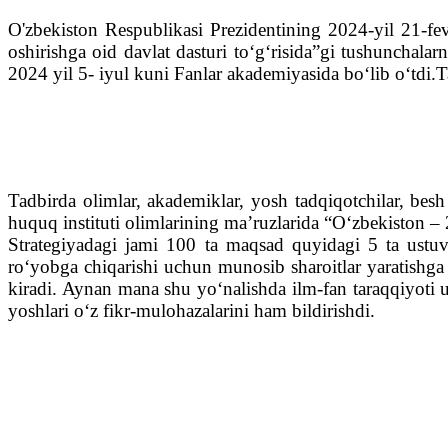
O'zbekiston Respublikasi Prezidentining 2024-yil 21-fev
oshirishga oid davlat dasturi to‘g‘risida”gi tushunchalar
2024 yil 5- iyul kuni Fanlar akademiyasida bo‘lib o‘tdi
Tadbirda olimlar, akademiklar, yosh tadqiqotchilar, besh
huquq instituti olimlarining ma’ruzlarida “O‘zbekiston – 2
Strategiyadagi jami 100 ta maqsad quyidagi 5 ta ustuvo
ro‘yobga chiqarishi uchun munosib sharoitlar yaratishg
kiradi. Aynan mana shu yo‘nalishda ilm-fan taraqqiyoti 
yoshlari o‘z fikr-mulohazalarini ham bildirishdi.