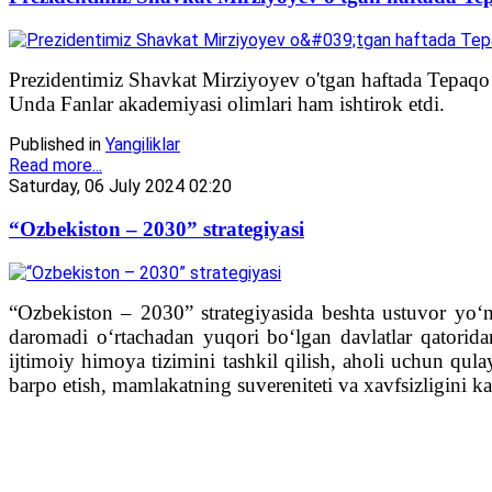
Prezidentimiz Shavkat Mirziyoyev o'tgan haftada Tepaqo‘
Unda Fanlar akademiyasi olimlari ham ishtirok etdi.
Published in
Yangiliklar
Read more...
Saturday, 06 July 2024 02:20
“Ozbekiston – 2030” strategiyasi
“Ozbekiston – 2030” strategiyasida beshta ustuvor yo‘
daromadi o‘rtachadan yuqori bo‘lgan davlatlar qatoridan 
ijtimoiy himoya tizimini tashkil qilish, aholi uchun qula
barpo etish, mamlakatning suvereniteti va xavfsizligini kafo