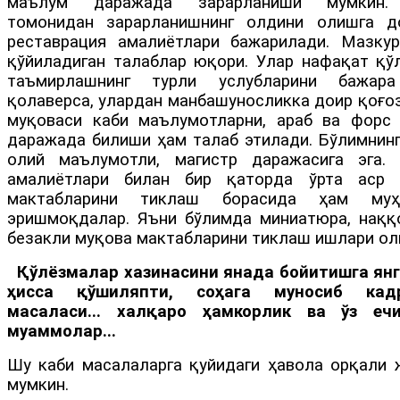
маълум даражада зарарланиши мумкин. 
томонидан зарарланишнинг олдини олишга до
реставрация амалиётлари бажарилади. Мазку
қўйиладиган талаблар юқори. Улар нафақат қў
таъмирлашнинг турли услубларини бажар
қолаверса, улардан манбашуносликка доир қоғози
муқоваси каби маълумотларни, араб ва форс
даражада билиши ҳам талаб этилади. Бўлимнинг
олий маълумотли, магистр даражасига эга.
амалиётлари билан бир қаторда ўрта аср 
мактабларини тиклаш борасида ҳам муҳ
эришмоқдалар. Яъни бўлимда миниатюра, наққо
безакли муқова мактабларини тиклаш ишлари ол
Қўлёзмалар хазинасини янада бойитишга ян
ҳисса қўшиляпти, соҳага муносиб кад
масаласи... халқаро ҳамкорлик ва ўз еч
муаммолар...
Шу каби масалаларга қуйидаги ҳавола орқали 
мумкин.