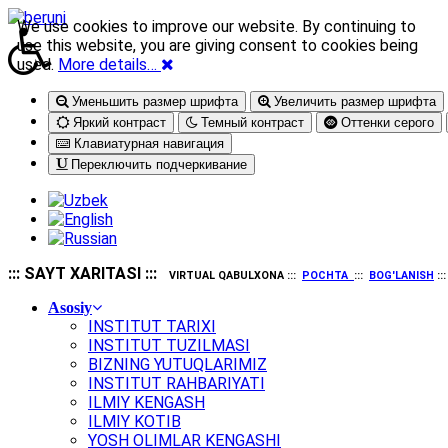
We use cookies to improve our website. By continuing to
use this website, you are giving consent to cookies being
used.
More details…
Уменьшить размер шрифта
Увеличить размер шрифта
Яркий контраст
Темный контраст
Оттенки серого
Клавиатурная навигация
Переключить подчеркивание
::: SAYT XARITASI :::
VIRTUAL QABULXONA :::
POCHTA
:::
BOG'LANISH
::
Asosiy
INSTITUT TARIXI
INSTITUT TUZILMASI
BIZNING YUTUQLARIMIZ
INSTITUT RAHBARIYATI
ILMIY KENGASH
ILMIY KOTIB
YOSH OLIMLAR KENGASHI