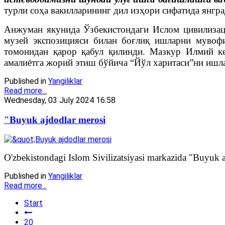
турли соҳа вакилларининг дил изҳори сифатида янгра
Анжуман якунида Ўзбекистондаги Ислом цивилизац
музей экспозицияси билан боғлиқ ишларни муво
томонидан қарор қабул қилинди. Мазкур Илмий ке
амалиётга жорий этиш бўйича “Йўл харитаси”ни ишл
Published in
Yangiliklar
Read more...
Wednesday, 03 July 2024 16:58
"Buyuk ajdodlar merosi
O'zbekistondagi Islom Sivilizatsiyasi markazida "Buyuk a
Published in
Yangiliklar
Read more...
Start
20