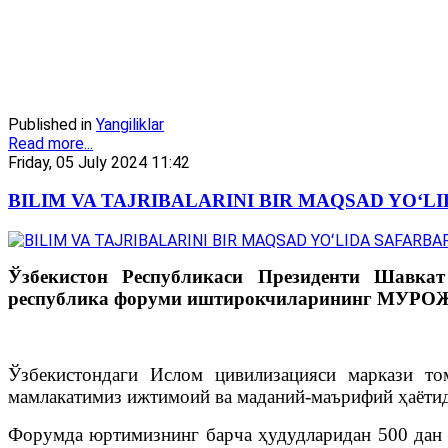
Published in
Yangiliklar
Read more...
Friday, 05 July 2024 11:42
BILIM VA TAJRIBALARINI BIR MAQSAD YOʻL
Ўзбекистон Республикаси Президенти Шавкат
республика форуми иштирокчиларининг МУРОЖ
Ўзбекистондаги Ислом цивилизацияси маркази то
мамлакатимиз ижтимоий ва маданий-маърифий ҳаётид
Форумда юртимизнинг барча ҳудудларидан 500 дан о