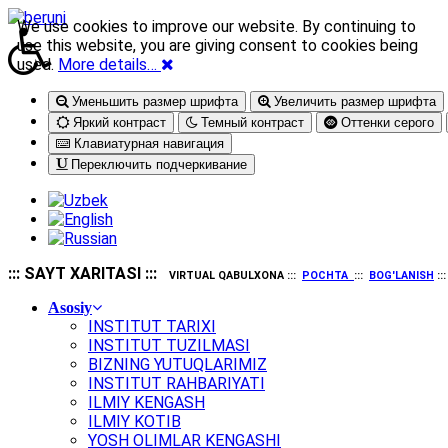
We use cookies to improve our website. By continuing to
use this website, you are giving consent to cookies being
used.
More details…
Уменьшить размер шрифта
Увеличить размер шрифта
Яркий контраст
Темный контраст
Оттенки серого
Клавиатурная навигация
Переключить подчеркивание
::: SAYT XARITASI :::
VIRTUAL QABULXONA :::
POCHTA
:::
BOG'LANISH
::
Asosiy
INSTITUT TARIXI
INSTITUT TUZILMASI
BIZNING YUTUQLARIMIZ
INSTITUT RAHBARIYATI
ILMIY KENGASH
ILMIY KOTIB
YOSH OLIMLAR KENGASHI