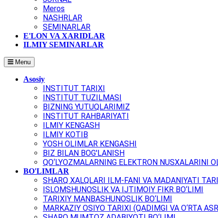
Meros
NASHRLAR
SEMINARLAR
E'LON VA XARIDLAR
ILMIY SEMINARLAR
Menu
Asosiy
INSTITUT TARIXI
INSTITUT TUZILMASI
BIZNING YUTUQLARIMIZ
INSTITUT RAHBARIYATI
ILMIY KENGASH
ILMIY KOTIB
YOSH OLIMLAR KENGASHI
BIZ BILAN BOG'LANISH
QO‘LYOZMALARNING ELEKTRON NUSXALARINI OL
BO'LIMLAR
SHARQ XALQLARI ILM-FANI VA MADANIYATI TARI
ISLOMSHUNOSLIK VA IJTIMOIY FIKR BO‘LIMI
TARIXIY MANBASHUNOSLIK BO‘LIMI
MARKAZIY OSIYO TARIXI (QADIMGI VA O‘RTA ASR
SHARQ MUMTOZ ADABIYOTI BO‘LIMI