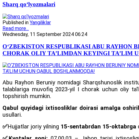
Sharq qo‘lyozmalari
Published in
Yangiliklar
Read more...
Wednesday, 11 September 2024 06:24
O‘ZBEKISTON RESPUBLIKASI ABU RAYHON BE
CHORAK OLIY TA’LIMDAN KEYINGI TA’LIM
Abu Rayhon Beruniy nomidagi Sharqshunoslik institu
talablariga muvofiq 2023-yil I chorak uchun oliy taʼl
topshirish mumkin.
Qabul quyidagi ixtisosliklar doirasi amalga oshiri
usullari.
✅
Hujjatlar joriy yilning
15-sentabrdan 15-oktabrga
✅
Kvotalar soni:
07.00.03 – Jahon tarixi ixtisosli