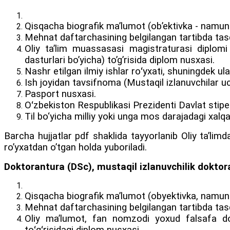
Qisqacha biografik maʼlumot (obʼektivka - namuna
Mehnat daftarchasining belgilangan tartibda tas
Oliy taʼlim muassasasi magistraturasi diplomi y
dasturlari boʼyicha) toʼgʼrisida diplom nusxasi.
Nashr etilgan ilmiy ishlar roʻyxati, shuningdek ul
Ish joyidan tavsifnoma (Mustaqil izlanuvchilar u
Pasport nusxasi.
Oʻzbekiston Respublikasi Prezidenti Davlat stipe
Til bo‘yicha milliy yoki unga mos darajadagi xalqa
Barcha hujjatlar pdf shaklida tayyorlanib Oliy taʼlimd
roʼyxatdan oʼtgan holda yuboriladi.
Doktorantura (DSc), mustaqil izlanuvchilik doktor
Qisqacha biografik ma’lumot (obyektivka, namuna
Mehnat daftarchasining belgilangan tartibda tas
Oliy ma’lumot, fan nomzodi yoxud falsafa dokt