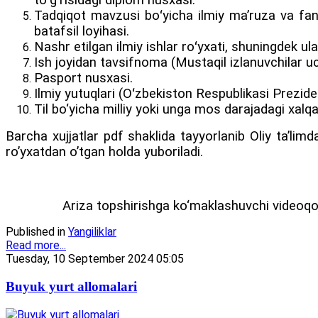
toʻgʻrisidagi diplom nusxasi.
Tadqiqot mavzusi boʻyicha ilmiy ma’ruza va fan 
batafsil loyihasi.
Nashr etilgan ilmiy ishlar roʻyxati, shuningdek ul
Ish joyidan tavsifnoma (Mustaqil izlanuvchilar u
Pasport nusxasi.
Ilmiy yutuqlari (Oʻzbekiston Respublikasi Prezide
Til bo‘yicha milliy yoki unga mos darajadagi xalqa
Barcha xujjatlar pdf shaklida tayyorlanib Oliy taʼlimd
roʼyxatdan oʼtgan holda yuboriladi.
Ariza topshirishga ko‘maklashuvchi videoqo‘l
Published in
Yangiliklar
Read more...
Tuesday, 10 September 2024 05:05
Buyuk yurt allomalari