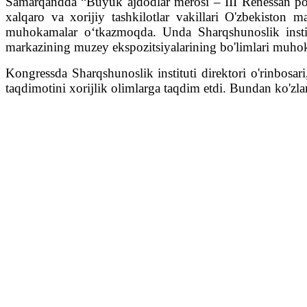
Samarqandda “Buyuk ajdodlar merosi – III Renessan po
xalqaro va xorijiy tashkilotlar vakillari O'zbekiston 
muhokamalar o‘tkazmoqda. Unda Sharqshunoslik institu
markazining muzey ekspozitsiyalarining bo'limlari muho
Kongressda Sharqshunoslik instituti direktori o'rinbosa
taqdimotini xorijlik olimlarga taqdim etdi. Bundan ko'zla