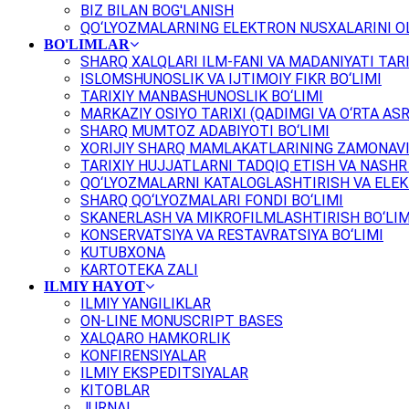
BIZ BILAN BOG'LANISH
QO‘LYOZMALARNING ELEKTRON NUSXALARINI OL
BO'LIMLAR
SHARQ XALQLARI ILM-FANI VA MADANIYATI TARI
ISLOMSHUNOSLIK VA IJTIMOIY FIKR BO‘LIMI
TARIXIY MANBASHUNOSLIK BO‘LIMI
MARKAZIY OSIYO TARIXI (QADIMGI VA O‘RTA ASR
SHARQ MUMTOZ ADABIYOTI BO‘LIMI
XORIJIY SHARQ MAMLAKATLARINING ZAMONAVI
TARIXIY HUJJATLARNI TADQIQ ETISH VA NASHR 
QO‘LYOZMALARNI KATALOGLASHTIRISH VA ELEK
SHARQ QO‘LYOZMALARI FONDI BO‘LIMI
SKANERLASH VA MIKROFILMLASHTIRISH BO‘LIM
KONSERVATSIYA VA RESTAVRATSIYA BO‘LIMI
KUTUBXONA
KARTOTEKA ZALI
ILMIY HAYOT
ILMIY YANGILIKLAR
ON-LINE MONUSCRIPT BASES
XALQARO HAMKORLIK
KONFIRENSIYALAR
ILMIY EKSPEDITSIYALAR
KITOBLAR
JURNAL