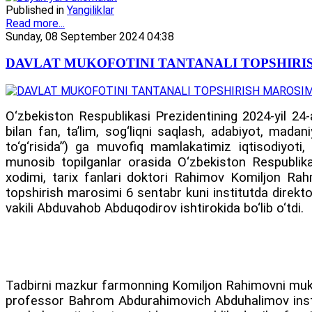
Published in
Yangiliklar
Read more...
Sunday, 08 September 2024 04:38
DAVLAT MUKOFOTINI TANTANALI TOPSHIRI
O‘zbekiston Respublikasi Prezidentining 2024-yil 24-
bilan fan, ta’lim, sog‘liqni saqlash, adabiyot, mada
to‘g‘risida”) ga muvofiq mamlakatimiz iqtisodiyoti,
munosib topilganlar orasida O‘zbekiston Respublik
xodimi, tarix fanlari doktori Rahimov Komiljon Rah
topshirish marosimi 6 sentabr kuni institutda direkt
vakili Abduvahob Abduqodirov ishtirokida bo‘lib o‘tdi.
Tadbirni mazkur farmonning Komiljon Rahimovni mukofotl
professor Bahrom Abdurahimovich Abduhalimov instit