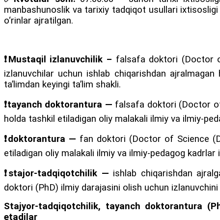
manbashunoslik va tarixiy tadqiqot usullari ixtisosli
o‘rinlar ajratilgan.
❗
Mustaqil izlanuvchilik –
falsafa doktori (Doctor 
izlanuvchilar uchun ishlab chiqarishdan ajralmagan ho
taʼlimdan keyingi taʼlim shakli.
❗
tayanch doktorantura —
falsafa doktori (Doctor o
holda tashkil etiladigan oliy malakali ilmiy va ilmiy-peda
❗
doktorantura —
fan doktori (Doctor of Science (DS
etiladigan oliy malakali ilmiy va ilmiy-pedagog kadrlar ix
❗
stajor-tadqiqotchilik —
ishlab chiqarishdan ajralga
doktori (PhD) ilmiy darajasini olish uchun izlanuvchini
Stajyor-tadqiqotchilik, tayanch doktorantura (Ph
etadilar