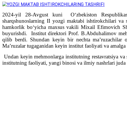
2024-yil 28-Avgust kuni O‘zbekiston Respublika
sharqshunoslarning II yozgi maktabi ishtirokchilari v
hamkorlik bo‘yicha maxsus vakili Mixail Efimovich Shv
buyurishdi. Institut direktori Prof. B.Abduhalimov meh
qilib berdi. Shundan keyin bir nechta ma’ruzachilar o
Ma’ruzalar tugaganidan keyin institut faoliyati va amalga 
Undan keyin mehmonlarga institutning restavratsiya va s
institutning faoliyati, yangi binosi va ilmiy nashrlari juda