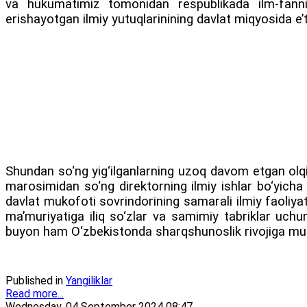
va hukumatimiz tomonidan respublikada ilm-fanni 
erishayotgan ilmiy yutuqlarinining davlat miqyosida e’tir
Shundan so‘ng yig‘ilganlarning uzoq davom etgan olqi
marosimidan so‘ng direktorning ilmiy ishlar bo‘yicha
davlat mukofoti sovrindorining samarali ilmiy faoliyat
ma’muriyatiga iliq so‘zlar va samimiy tabriklar uchu
buyon ham O‘zbekistonda sharqshunoslik rivojiga munos
Published in
Yangiliklar
Read more...
Wednesday, 04 September 2024 08:47