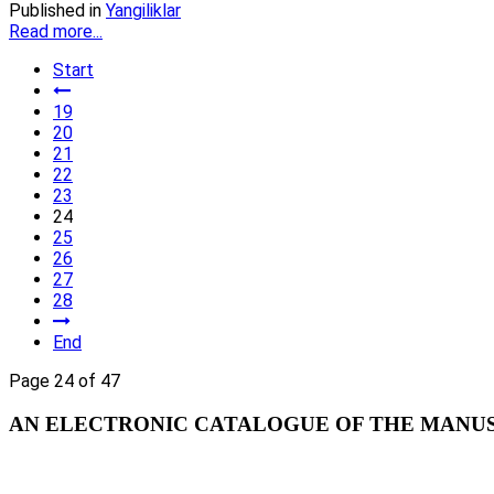
Published in
Yangiliklar
Read more...
Start
19
20
21
22
23
24
25
26
27
28
End
Page 24 of 47
AN ELECTRONIC CATALOGUE OF THE MANUSC