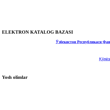
ELEKTRON KATALOG BAZASI
Ўзбекистон Республикаси Фа
Қўлёз
Yosh olimlar