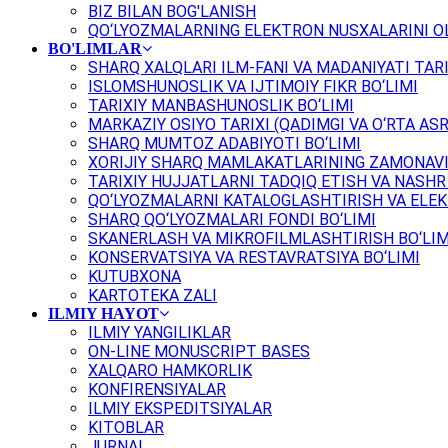
BIZ BILAN BOG'LANISH
QO‘LYOZMALARNING ELEKTRON NUSXALARINI OL
BO'LIMLAR
SHARQ XALQLARI ILM-FANI VA MADANIYATI TARI
ISLOMSHUNOSLIK VA IJTIMOIY FIKR BO‘LIMI
TARIXIY MANBASHUNOSLIK BO‘LIMI
MARKAZIY OSIYO TARIXI (QADIMGI VA O‘RTA ASR
SHARQ MUMTOZ ADABIYOTI BO‘LIMI
XORIJIY SHARQ MAMLAKATLARINING ZAMONAVI
TARIXIY HUJJATLARNI TADQIQ ETISH VA NASHR 
QO‘LYOZMALARNI KATALOGLASHTIRISH VA ELEK
SHARQ QO‘LYOZMALARI FONDI BO‘LIMI
SKANERLASH VA MIKROFILMLASHTIRISH BO‘LIM
KONSERVATSIYA VA RESTAVRATSIYA BO‘LIMI
KUTUBXONA
KARTOTEKA ZALI
ILMIY HAYOT
ILMIY YANGILIKLAR
ON-LINE MONUSCRIPT BASES
XALQARO HAMKORLIK
KONFIRENSIYALAR
ILMIY EKSPEDITSIYALAR
KITOBLAR
JURNAL