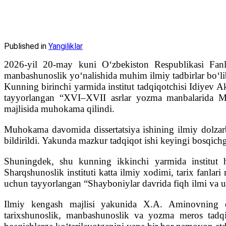
Published in
Yangiliklar
2026-yil 20-may kuni O‘zbekiston Respublikasi Fanl
manbashunoslik yo‘nalishida muhim ilmiy tadbirlar bo‘lib
Kunning birinchi yarmida institut tadqiqotchisi Idiyev Ak
tayyorlangan “XVI–XVII asrlar yozma manbalarida Mova
majlisida muhokama qilindi.
Muhokama davomida dissertatsiya ishining ilmiy dolzarbli
bildirildi. Yakunda mazkur tadqiqot ishi keyingi bosqichga
Shuningdek, shu kunning ikkinchi yarmida institut 
Sharqshunoslik instituti katta ilmiy xodimi, tarix fanla
uchun tayyorlangan “Shayboniylar davrida fiqh ilmi va un
Ilmiy kengash majlisi yakunida X.A. Aminovning disse
tarixshunoslik, manbashunoslik va yozma meros tadqiq