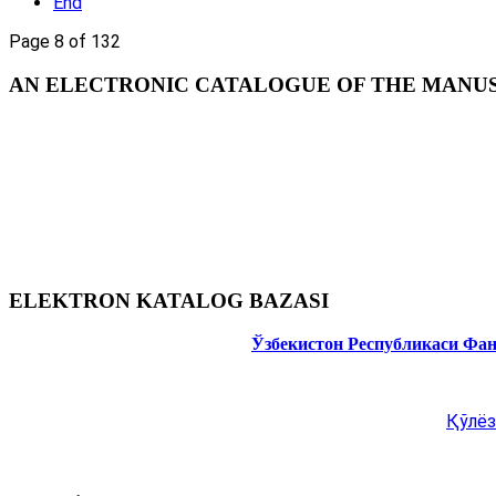
End
Page 8 of 132
AN ELECTRONIC CATALOGUE OF THE MANUSC
ELEKTRON KATALOG BAZASI
Ўзбекистон Республикаси Фа
Қўлёз