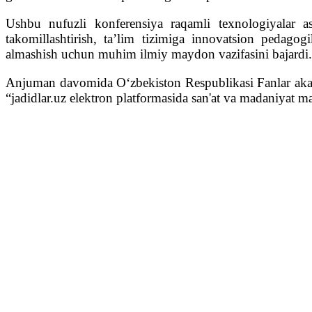
Ushbu nufuzli konferensiya raqamli texnologiyalar as
takomillashtirish, ta’lim tizimiga innovatsion pedagog
almashish uchun muhim ilmiy maydon vazifasini bajardi.
Anjuman davomida Oʻzbekiston Respublikasi Fanlar akadem
“jadidlar.uz elektron platformasida san'at va madaniyat m