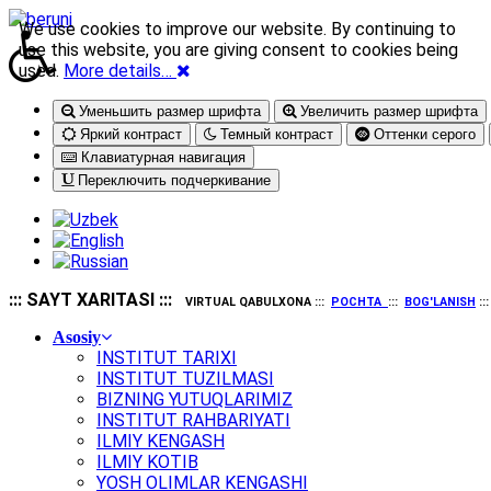
We use cookies to improve our website. By continuing to
use this website, you are giving consent to cookies being
used.
More details…
Уменьшить размер шрифта
Увеличить размер шрифта
Яркий контраст
Темный контраст
Оттенки серого
Клавиатурная навигация
Переключить подчеркивание
::: SAYT XARITASI :::
VIRTUAL QABULXONA :::
POCHTA
:::
BOG'LANISH
::
Asosiy
INSTITUT TARIXI
INSTITUT TUZILMASI
BIZNING YUTUQLARIMIZ
INSTITUT RAHBARIYATI
ILMIY KENGASH
ILMIY KOTIB
YOSH OLIMLAR KENGASHI