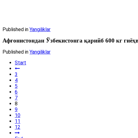
Published in
Yangiliklar
Афғонистондан Ўзбекистонга қарийб 600 кг гиёҳв
Published in
Yangiliklar
Start
3
4
5
6
7
8
9
10
11
12