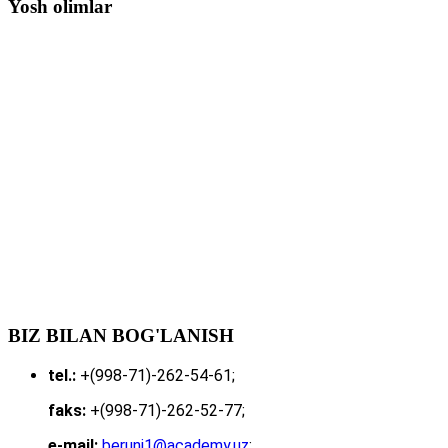
Yosh olimlar
BIZ BILAN BOG'LANISH
tel.:
+(998-71)-262-54-61;
faks:
+(998-71)-262-52-77;
e-mail:
beruni1@academy.uz
;