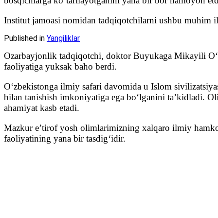
bosqichlarga ko‘tarilayotganini yana bir bor namoyon etd
Institut jamoasi nomidan tadqiqotchilarni ushbu muhim il
Published in
Yangiliklar
Ozarbayjonlik tadqiqotchi, doktor Buyukaga Mikayili O
faoliyatiga yuksak baho berdi.
Oʻzbekistonga ilmiy safari davomida u Islom sivilizatsiy
bilan tanishish imkoniyatiga ega boʻlganini taʼkidladi.
ahamiyat kasb etadi.
Mazkur eʼtirof yosh olimlarimizning xalqaro ilmiy hamkor
faoliyatining yana bir tasdigʻidir.