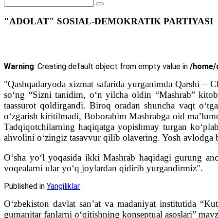
"ADOLAT" SOSIAL-DEMOKRATIK PARTIYASI
Warning
: Creating default object from empty value in
/home/d
"Qashqadaryoda xizmat safarida yurganimda Qarshi – Chir
so‘ng “Sizni tanidim, o‘n yilcha oldin “Mashrab” kit
taassurot qoldirgandi. Biroq oradan shuncha vaqt o‘tga
o‘zgarish kiritilmadi, Boborahim Mashrabga oid ma’lumo
Tadqiqotchilarning haqiqatga yopishmay turgan ko‘plab t
ahvolini o‘zingiz tasavvur qilib olavering. Yosh avlodg
O‘sha yo‘l yoqasida ikki Mashrab haqidagi gurung ancha
voqealarni ular yo‘q joylardan qidirib yurgandirmiz".
Published in
Yangiliklar
O‘zbekiston davlat san’at va madaniyat institutida “Kut
gumanitar fanlarni o‘qitishning konseptual asoslari” mavz