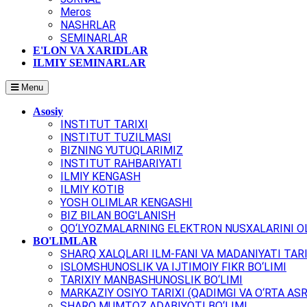
Meros
NASHRLAR
SEMINARLAR
E'LON VA XARIDLAR
ILMIY SEMINARLAR
Menu
Asosiy
INSTITUT TARIXI
INSTITUT TUZILMASI
BIZNING YUTUQLARIMIZ
INSTITUT RAHBARIYATI
ILMIY KENGASH
ILMIY KOTIB
YOSH OLIMLAR KENGASHI
BIZ BILAN BOG'LANISH
QO‘LYOZMALARNING ELEKTRON NUSXALARINI OL
BO'LIMLAR
SHARQ XALQLARI ILM-FANI VA MADANIYATI TARI
ISLOMSHUNOSLIK VA IJTIMOIY FIKR BO‘LIMI
TARIXIY MANBASHUNOSLIK BO‘LIMI
MARKAZIY OSIYO TARIXI (QADIMGI VA O‘RTA ASR
SHARQ MUMTOZ ADABIYOTI BO‘LIMI