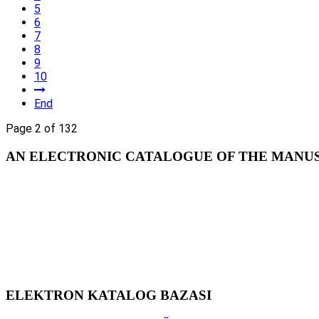
5
6
7
8
9
10
End
Page 2 of 132
AN ELECTRONIC CATALOGUE OF THE MANUSC
ELEKTRON KATALOG BAZASI