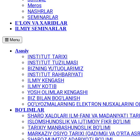
Meros
NASHRLAR
SEMINARLAR
E'LON VA XARIDLAR
ILMIY SEMINARLAR
Menu
Asosiy
INSTITUT TARIXI
INSTITUT TUZILMASI
BIZNING YUTUQLARIMIZ
INSTITUT RAHBARIYATI
ILMIY KENGASH
ILMIY KOTIB
YOSH OLIMLAR KENGASHI
BIZ BILAN BOG'LANISH
QO‘LYOZMALARNING ELEKTRON NUSXALARINI OL
BO'LIMLAR
SHARQ XALQLARI ILM-FANI VA MADANIYATI TARI
ISLOMSHUNOSLIK VA IJTIMOIY FIKR BO‘LIMI
TARIXIY MANBASHUNOSLIK BO‘LIMI
MARKAZIY OSIYO TARIXI (QADIMGI VA O‘RTA ASR
SHARQ MUMTOZ ADABIYOTI BO‘LIMI