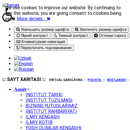
We use cookies to improve our website. By continuing to
use this website, you are giving consent to cookies being
used.
More details…
Уменьшить размер шрифта
Увеличить размер шрифта
Яркий контраст
Темный контраст
Оттенки серого
Клавиатурная навигация
Переключить подчеркивание
::: SAYT XARITASI :::
VIRTUAL QABULXONA :::
POCHTA
:::
BOG'LANISH
::
Asosiy
INSTITUT TARIXI
INSTITUT TUZILMASI
BIZNING YUTUQLARIMIZ
INSTITUT RAHBARIYATI
ILMIY KENGASH
ILMIY KOTIB
YOSH OLIMLAR KENGASHI