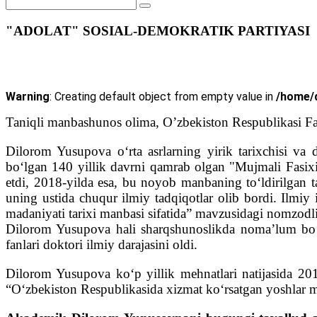
"ADOLAT" SOSIAL-DEMOKRATIK PARTIYASI
Warning
: Creating default object from empty value in
/home/d
Taniqli manbashunos olima, O’zbekiston Respublikasi F
Dilorom Yusupova oʻrta asrlarning yirik tarixchisi va
boʻlgan 140 yillik davrni qamrab olgan "Mujmali Fasixiy
etdi, 2018-yilda esa, bu noyob manbaning toʻldirilgan ta
uning ustida chuqur ilmiy tadqiqotlar olib bordi. Ilmiy 
madaniyati tarixi manbasi sifatida” mavzusidagi nomzodlik
Dilorom Yusupova hali sharqshunoslikda nomaʼlum boʻlga
fanlari doktori ilmiy darajasini oldi.
Dilorom Yusupova koʻp yillik mehnatlari natijasida 201
“Oʻzbekiston Respublikasida xizmat koʻrsatgan yoshlar m