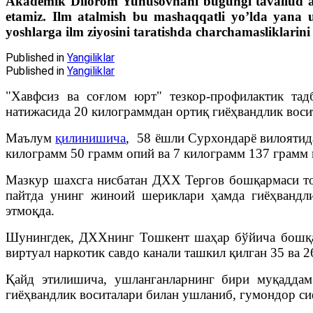
Akademik Dilorom Yunusovnani bugungi tavallud a
etamiz. Ilm atalmish bu mashaqqatli yo’lda yana uz
yoshlarga ilm ziyosini taratishda charchamasliklarini 
Published in
Yangiliklar
Published in
Yangiliklar
"Хавфсиз ва соғлом юрт" тезкор-профилактик тад
натижасида 20 килограммдан ортиқ гиёҳвандлик вос
Маълум
қилинишича
, 58 ёшли Сурхондарё вилоятид
килограмм 50 грамм опий ва 7 килограмм 137 грамм
Мазкур шахсга нисбатан ДХХ Тергов бошқармаси то
пайтда унинг жиноий шериклари ҳамда гиёҳвандл
этмоқда.
Шунингдек, ДХХнинг Тошкент шаҳар бўйича бошқар
виртуал наркотик савдо канали ташкил қилган 35 ва
Қайд этилишича, ушланганларнинг бири муқаддам
гиёҳвандлик воситалари билан ушланиб, гумондор си