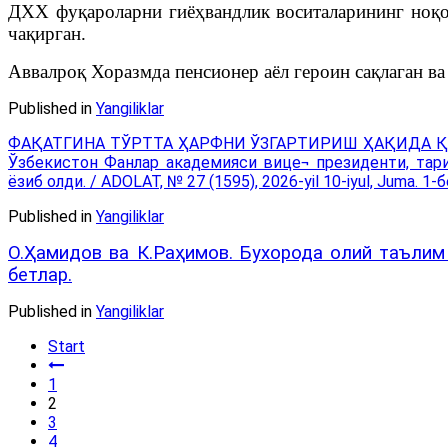
ДХХ фуқароларни гиёҳвандлик воситаларининг ноқон
чақирган.
Аввалроқ Хоразмда пенсионер аёл героин сақлаган ва
Published in
Yangiliklar
ФАҚАТГИНА ТЎРТТА ҲАРФНИ ЎЗГАРТИРИШ ҲАҚИДА 
Ўзбекистон Фанлар академияси вице¬ президенти, та
ёзиб олди. / ADOLAT, № 27 (1595), 2026-yil 10-iyul, Juma. 1-б
Published in
Yangiliklar
О.Ҳамидов ва К.Раҳимов. Бухорода олий таълим қ
бетлар.
Published in
Yangiliklar
Start
1
2
3
4