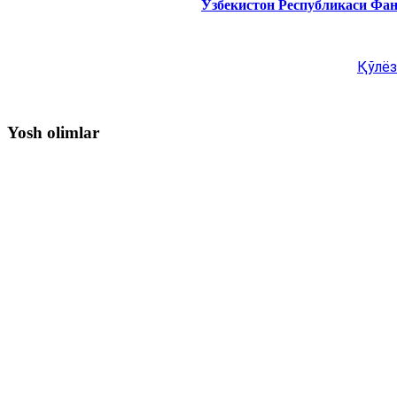
Ўзбекистон Республикаси Фа
Қўлёз
Yosh olimlar