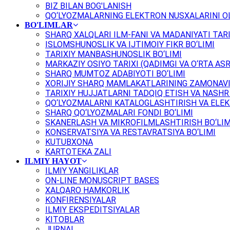
BIZ BILAN BOG'LANISH
QO‘LYOZMALARNING ELEKTRON NUSXALARINI OL
BO'LIMLAR
SHARQ XALQLARI ILM-FANI VA MADANIYATI TARI
ISLOMSHUNOSLIK VA IJTIMOIY FIKR BO‘LIMI
TARIXIY MANBASHUNOSLIK BO‘LIMI
MARKAZIY OSIYO TARIXI (QADIMGI VA O‘RTA ASR
SHARQ MUMTOZ ADABIYOTI BO‘LIMI
XORIJIY SHARQ MAMLAKATLARINING ZAMONAVI
TARIXIY HUJJATLARNI TADQIQ ETISH VA NASHR 
QO‘LYOZMALARNI KATALOGLASHTIRISH VA ELEK
SHARQ QO‘LYOZMALARI FONDI BO‘LIMI
SKANERLASH VA MIKROFILMLASHTIRISH BO‘LIM
KONSERVATSIYA VA RESTAVRATSIYA BO‘LIMI
KUTUBXONA
KARTOTEKA ZALI
ILMIY HAYOT
ILMIY YANGILIKLAR
ON-LINE MONUSCRIPT BASES
XALQARO HAMKORLIK
KONFIRENSIYALAR
ILMIY EKSPEDITSIYALAR
KITOBLAR
JURNAL