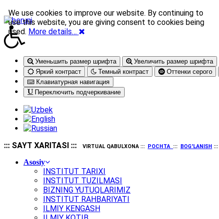
We use cookies to improve our website. By continuing to
use this website, you are giving consent to cookies being
used.
More details…
Уменьшить размер шрифта
Увеличить размер шрифта
Яркий контраст
Темный контраст
Оттенки серого
Клавиатурная навигация
Переключить подчеркивание
::: SAYT XARITASI :::
VIRTUAL QABULXONA :::
POCHTA
:::
BOG'LANISH
::
Asosiy
INSTITUT TARIXI
INSTITUT TUZILMASI
BIZNING YUTUQLARIMIZ
INSTITUT RAHBARIYATI
ILMIY KENGASH
ILMIY KOTIB