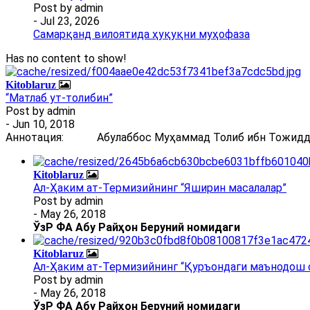
Post by
admin
- Jul 23, 2026
Самарқанд вилоятида ҳуқуқни муҳофаза
Has no content to show!
Kitoblaruz
“Матлаб ут-толибин”
Post by
admin
- Jun 10, 2018
Аннотация: Абулаббос Муҳаммад Толиб ибн Тожиддин 
Kitoblaruz
Ал-Ҳаким ат-Термизийнинг “Яширин масалалар”
Post by
admin
- May 26, 2018
ЎзР ФА Абу Райҳон Беруний номидаги
Kitoblaruz
Ал-Ҳаким ат-Термизийнинг “Қуръондаги маънодош 
Post by
admin
- May 26, 2018
ЎзР ФА Абу Райҳон Беруний номидаги