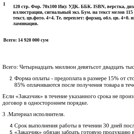
I
120 стр. Фор. 70x100 Ии): УДК. ББК. ISBN, верстка, диз
иллюстрации, сигнальный экз. Бум. на текст мелов 115 г
текст, цв.фото. 4+4. Te. переплет: форзац, обл. цв. 4+0.
ламинация.
Всего: 14 920 000 сум
Всего: Четырнадцать миллион девятьсот двадцать ты
Форма оплаты - предоплата в размере 15% от ст
85% оплачиваются после получения товара в тече
Если «Заказчик» в течение указанного срока не прои
договор в одностороннем порядке.
3 .Материал исполнителя.
Срок выполнения работы в течении 30 дней посл
«Заказчик» обязан забрать готовую продукцию в