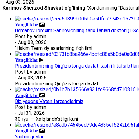
- Aug 03, 2026
Karimov Sherzod Shavkat o‘g‘lining
“Xondamirning “Dastur al
Yangiliklar
Usmanov Ibroxim Sabirovichning tarix fanlari doktori (DSc)d
Post by
admin
- Aug 03, 2026
“Hakim Termiziy asarlarining fiqh ilmi
Yangiliklar
Prezidentimizning Qirg‘izistonga davlat tashrifi tafsilotlari
Post by
admin
- Aug 03, 2026
Prezidentimizning Qirg‘izistonga davlat
Yangiliklar
Biz yagona Vatan farzandlarimiz
Post by
admin
- Jul 31, 2026
30-iyul — Xalqlar do‘stligi kuni
Yangiliklar
Yashirin joylar