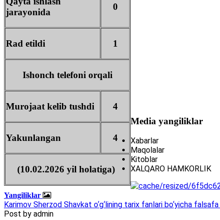
Qayta ishlash
0
jarayonida
Rad etildi
1
Ishonch telefoni orqali
Murojaat kelib tushdi
4
Media yangiliklar
Yakunlangan
4
Xabarlar
Maqolalar
Kitoblar
XALQARO HAMKORLIK
(10.02.2026 yil holatiga)
Yangiliklar
Karimov Sherzod Shavkat o‘g‘lining tarix fanlari bo‘yicha falsafa 
Post by
admin