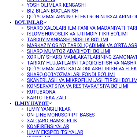
YOSH OLIMLAR KENGASHI
BIZ BILAN BOG'LANISH
QO‘LYOZMALARNING ELEKTRON NUSXALARINI OL
BO'LIMLAR
SHARQ XALQLARI ILM-FANI VA MADANIYATI TARI
ISLOMSHUNOSLIK VA IJTIMOIY FIKR BO‘LIMI
TARIXIY MANBASHUNOSLIK BO‘LIMI
MARKAZIY OSIYO TARIXI (QADIMGI VA O‘RTA ASR
SHARQ MUMTOZ ADABIYOTI BO‘LIMI
XORIJIY SHARQ MAMLAKATLARINING ZAMONAVI
TARIXIY HUJJATLARNI TADQIQ ETISH VA NASHR 
QO‘LYOZMALARNI KATALOGLASHTIRISH VA ELEK
SHARQ QO‘LYOZMALARI FONDI BO‘LIMI
SKANERLASH VA MIKROFILMLASHTIRISH BO‘LIM
KONSERVATSIYA VA RESTAVRATSIYA BO‘LIMI
KUTUBXONA
KARTOTEKA ZALI
ILMIY HAYOT
ILMIY YANGILIKLAR
ON-LINE MONUSCRIPT BASES
XALQARO HAMKORLIK
KONFIRENSIYALAR
ILMIY EKSPEDITSIYALAR