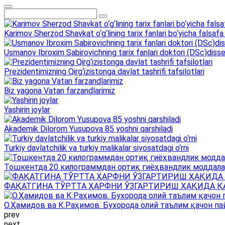
Karimov Sherzod Shavkat o‘g‘lining tarix fanlari bo‘yicha falsafa 
Usmanov Ibroxim Sabirovichning tarix fanlari doktori (DSc)dissert
Prezidentimizning Qirg‘izistonga davlat tashrifi tafsilotlari
Biz yagona Vatan farzandlarimiz
Yashirin joylar
Akademik Dilorom Yusupova 85 yoshni qarshiladi
Turkiy davlatchilik va turkiy malikalar siyosatdagi o‘rni
Тошкентда 20 килограммдан ортиқ гиёҳвандлик моддала
ФАҚАТГИНА ТЎРТТА ҲАРФНИ ЎЗГАРТИРИШ ҲАҚИДА Қ
О.Ҳамидов ва К.Раҳимов. Бухорода олий таълим қачон па
prev
next