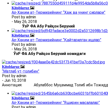
Kitoblaruz
Ал-Ҳаким ат-Термизийнинг “Ҳаж ва унинг сирлари”
Post by
admin
- May 26, 2018
ЎзР ФА Абу Райҳон Беруний
Kitoblaruz
Ал-Ҳаким ат-Термизийнинг “Қайтарилган ишлар”
Post by
admin
- May 26, 2018
ЎзР ФА Абу Райҳон Беруний номидаги
Kitoblaruz
“Матлаб ут-толибин”
Post by
admin
- Jun 10, 2018
Аннотация: Абулаббос Муҳаммад Толиб ибн Тожиддин 
Kitoblaruz
Ал-Ҳаким ат-Термизийнинг “Яширин масалалар”
Post by
admin