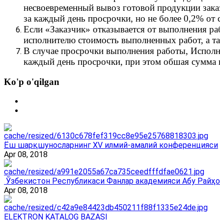
несвоевременный вывоз готовой продукции зака
за каждый день просрочки, но не более 0,2% от
Если «Заказчик» отказывается от выполнения ра
исполнителю стоимость выполненных работ, а т
В случае просрочки выполнения работы, Исполни
каждый день просрочки, при этом обшая сумма 
Ko'p o'qilgan
Ёш шарқшуносларнинг ХV илмий-амалий конференцияси
Apr 08, 2018
Ўзбекистон Республикаси Фанлар академияси Абу Райҳо
Apr 08, 2018
ELEKTRON KATALOG BAZASI