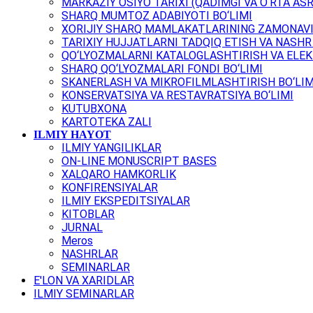
MARKAZIY OSIYO TARIXI (QADIMGI VA O‘RTA ASR
SHARQ MUMTOZ ADABIYOTI BO‘LIMI
XORIJIY SHARQ MAMLAKATLARINING ZAMONAVI
TARIXIY HUJJATLARNI TADQIQ ETISH VA NASHR 
QO‘LYOZMALARNI KATALOGLASHTIRISH VA ELEK
SHARQ QO‘LYOZMALARI FONDI BO‘LIMI
SKANERLASH VA MIKROFILMLASHTIRISH BO‘LIM
KONSERVATSIYA VA RESTAVRATSIYA BO‘LIMI
KUTUBXONA
KARTOTEKA ZALI
ILMIY HAYOT
ILMIY YANGILIKLAR
ON-LINE MONUSCRIPT BASES
XALQARO HAMKORLIK
KONFIRENSIYALAR
ILMIY EKSPEDITSIYALAR
KITOBLAR
JURNAL
Meros
NASHRLAR
SEMINARLAR
E'LON VA XARIDLAR
ILMIY SEMINARLAR