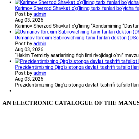
Karimov Sherzod Shavkat o‘g‘lining tarix fanlari bo‘yicha fa
Post by
admin
Aug 03, 2026
Karimov Sherzod Shavkat o‘g‘lining “Xondamirning “Dastur
Usmanov Ibroxim Sabirovichning tarix fanlari doktori (DSc)d
Post by
admin
Aug 03, 2026
“Hakim Termiziy asarlarining fiqh ilmi rivojidagi o‘rni” ma
Prezidentimizning Qirg‘izistonga davlat tashrifi tafsilotlari
Post by
admin
Aug 03, 2026
Prezidentimizning Qirg‘izistonga davlat tashrifi tafsilotl
AN ELECTRONIC CATALOGUE OF THE MANUSC