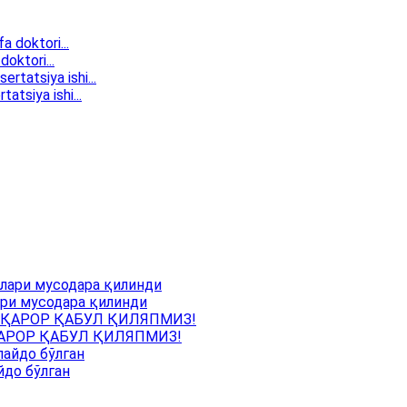
doktori...
atsiya ishi...
ри мусодара қилинди
АРОР ҚАБУЛ ҚИЛЯПМИЗ!
йдо бўлган