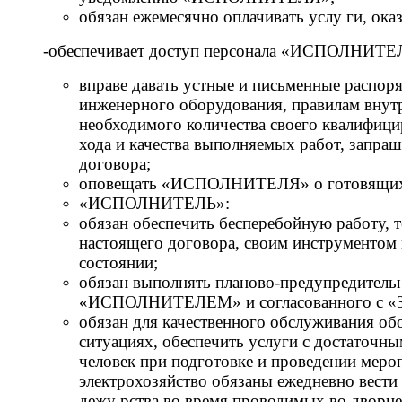
обязан ежемесячно оплачивать услу ги,
-обеспечивает доступ персонала «ИСПОЛНИТЕЛЯ
вправе давать устные и письменные расп
инженерного оборудования, правилам вну
необходимого количества своего квалифици
хода и качества выполняемых работ, зап
договора;
оповещать «ИСПОЛНИТЕЛЯ» о готовящихся 
«ИСПОЛНИТЕЛЬ»:
обязан обеспечить бесперебойную работу, 
настоящего договора, своим инструментом 
состоянии;
обязан выполнять планово-предупредитель
«ИСПОЛНИТЕЛЕМ» и согласованного с
обязан для качественного обслуживания об
ситуациях, обеспечить услуги с достаточ
человек при подготовке и проведении меро
электрохозяйство обязаны ежедневно вести
дежу рства во время проводимых во дворце