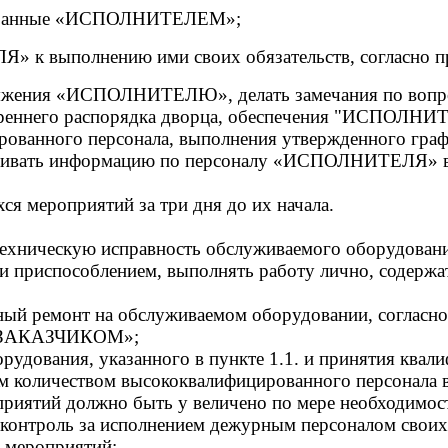
 оказанные «ИСПОЛНИТЕЛЕМ»;
» к выполнению ими своих обязательств, согласно п
оряжения «ИСПОЛНИТЕЛЮ», делать замечания по вопр
треннего распорядка дворца, обеспечения "ИСПОЛНИ
рованного персонала, выполнения утвержденного гра
рашивать информацию по персоналу «ИСПОЛНИТЕЛЯ» в
мероприятий за три дня до их начала.
техническую исправность обслуживаемого оборудования
и приспособлением, выполнять работу лично, содерж
ный ремонт на обслуживаемом оборудовании, согласно
 «ЗАКАЗЧИКОМ»;
орудования, указанного в пункте 1.1. и принятия ква
ным количеством высококвалифицированного персонал
приятий должно быть у величено по мере необходимост
 контроль за исполнением дежурным персоналом своих 
 мероприятий: