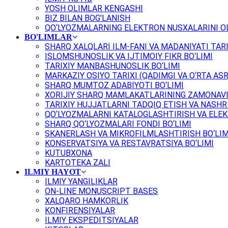
YOSH OLIMLAR KENGASHI
BIZ BILAN BOG'LANISH
QO‘LYOZMALARNING ELEKTRON NUSXALARINI OL
BO'LIMLAR
SHARQ XALQLARI ILM-FANI VA MADANIYATI TARI
ISLOMSHUNOSLIK VA IJTIMOIY FIKR BO‘LIMI
TARIXIY MANBASHUNOSLIK BO‘LIMI
MARKAZIY OSIYO TARIXI (QADIMGI VA O‘RTA ASR
SHARQ MUMTOZ ADABIYOTI BO‘LIMI
XORIJIY SHARQ MAMLAKATLARINING ZAMONAVI
TARIXIY HUJJATLARNI TADQIQ ETISH VA NASHR 
QO‘LYOZMALARNI KATALOGLASHTIRISH VA ELEK
SHARQ QO‘LYOZMALARI FONDI BO‘LIMI
SKANERLASH VA MIKROFILMLASHTIRISH BO‘LIM
KONSERVATSIYA VA RESTAVRATSIYA BO‘LIMI
KUTUBXONA
KARTOTEKA ZALI
ILMIY HAYOT
ILMIY YANGILIKLAR
ON-LINE MONUSCRIPT BASES
XALQARO HAMKORLIK
KONFIRENSIYALAR
ILMIY EKSPEDITSIYALAR