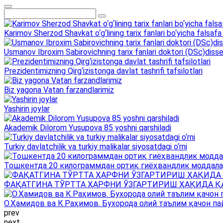
Karimov Sherzod Shavkat o‘g‘lining tarix fanlari bo‘yicha falsafa 
Usmanov Ibroxim Sabirovichning tarix fanlari doktori (DSc)dissert
Prezidentimizning Qirg‘izistonga davlat tashrifi tafsilotlari
Biz yagona Vatan farzandlarimiz
Yashirin joylar
Akademik Dilorom Yusupova 85 yoshni qarshiladi
Turkiy davlatchilik va turkiy malikalar siyosatdagi o‘rni
Тошкентда 20 килограммдан ортиқ гиёҳвандлик моддала
ФАҚАТГИНА ТЎРТТА ҲАРФНИ ЎЗГАРТИРИШ ҲАҚИДА Қ
О.Ҳамидов ва К.Раҳимов. Бухорода олий таълим қачон па
prev
next