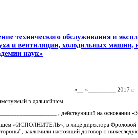
едение технического обслуживания и экс
ха и вентиляции, холодильных машин, к
адемии наук»
»_________ 2017 г.
 именуемый в дальнейшем
________________ , действующий на основании «Ус
ем «ИСПОЛНИТЕЛЬ», в лице директора Фроловой В.
 "Стороны", заключили настоящий договор о нижеследу