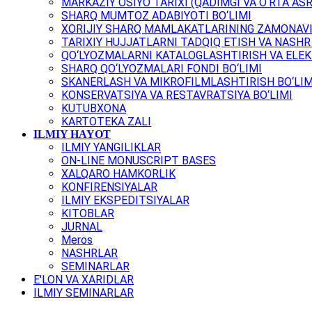
MARKAZIY OSIYO TARIXI (QADIMGI VA O‘RTA ASR
SHARQ MUMTOZ ADABIYOTI BO‘LIMI
XORIJIY SHARQ MAMLAKATLARINING ZAMONAVI
TARIXIY HUJJATLARNI TADQIQ ETISH VA NASHR 
QO‘LYOZMALARNI KATALOGLASHTIRISH VA ELEK
SHARQ QO‘LYOZMALARI FONDI BO‘LIMI
SKANERLASH VA MIKROFILMLASHTIRISH BO‘LIM
KONSERVATSIYA VA RESTAVRATSIYA BO‘LIMI
KUTUBXONA
KARTOTEKA ZALI
ILMIY HAYOT
ILMIY YANGILIKLAR
ON-LINE MONUSCRIPT BASES
XALQARO HAMKORLIK
KONFIRENSIYALAR
ILMIY EKSPEDITSIYALAR
KITOBLAR
JURNAL
Meros
NASHRLAR
SEMINARLAR
E'LON VA XARIDLAR
ILMIY SEMINARLAR