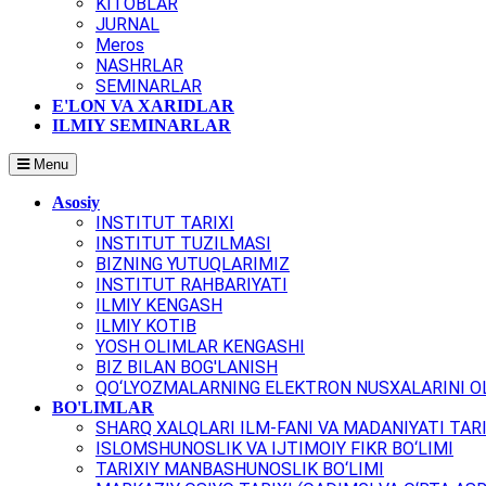
KITOBLAR
JURNAL
Meros
NASHRLAR
SEMINARLAR
E'LON VA XARIDLAR
ILMIY SEMINARLAR
Menu
Asosiy
INSTITUT TARIXI
INSTITUT TUZILMASI
BIZNING YUTUQLARIMIZ
INSTITUT RAHBARIYATI
ILMIY KENGASH
ILMIY KOTIB
YOSH OLIMLAR KENGASHI
BIZ BILAN BOG'LANISH
QO‘LYOZMALARNING ELEKTRON NUSXALARINI OL
BO'LIMLAR
SHARQ XALQLARI ILM-FANI VA MADANIYATI TARI
ISLOMSHUNOSLIK VA IJTIMOIY FIKR BO‘LIMI
TARIXIY MANBASHUNOSLIK BO‘LIMI