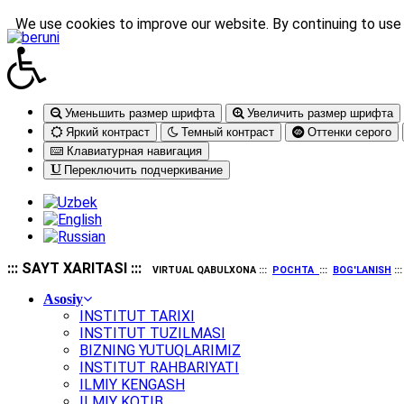
We use cookies to improve our website. By continuing to use 
Уменьшить размер шрифта
Увеличить размер шрифта
Яркий контраст
Темный контраст
Оттенки серого
Клавиатурная навигация
Переключить подчеркивание
::: SAYT XARITASI :::
VIRTUAL QABULXONA :::
POCHTA
:::
BOG'LANISH
::
Asosiy
INSTITUT TARIXI
INSTITUT TUZILMASI
BIZNING YUTUQLARIMIZ
INSTITUT RAHBARIYATI
ILMIY KENGASH
ILMIY KOTIB