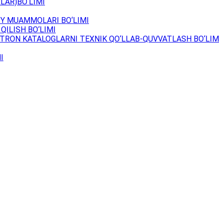
LAR)BO‘LIMI
Y MUAMMOLARI BO‘LIMI
QILISH BO‘LIMI
TRON KATALOGLARNI TEXNIK QO‘LLAB-QUVVATLASH BO‘LIM
I